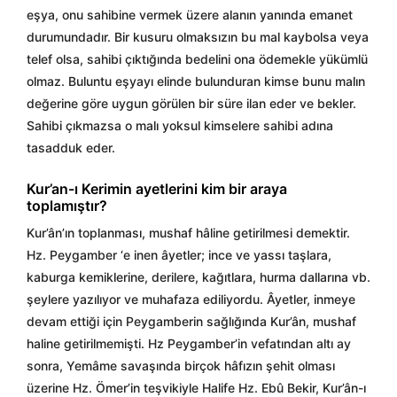
eşya, onu sahibine vermek üzere alanın yanında emanet
durumundadır. Bir kusuru olmaksızın bu mal kaybolsa veya
telef olsa, sahibi çıktığında bedelini ona ödemekle yükümlü
olmaz. Buluntu eşyayı elinde bulunduran kimse bunu malın
değerine göre uygun görülen bir süre ilan eder ve bekler.
Sahibi çıkmazsa o malı yoksul kimselere sahibi adına
tasadduk eder.
Kur’an-ı Kerimin ayetlerini kim bir araya
toplamıştır?
Kur’ân’ın toplanması, mushaf hâline getirilmesi demektir.
Hz. Peygamber ‘e inen âyetler; ince ve yassı taşlara,
kaburga kemiklerine, derilere, kağıtlara, hurma dallarına vb.
şeylere yazılıyor ve muhafaza ediliyordu. Âyetler, inmeye
devam ettiği için Peygamberin sağlığında Kur’ân, mushaf
haline getirilmemişti. Hz Peygamber’in vefatından altı ay
sonra, Yemâme savaşında birçok hâfızın şehit olması
üzerine Hz. Ömer’in teşvikiyle Halife Hz. Ebû Bekir, Kur’ân-ı