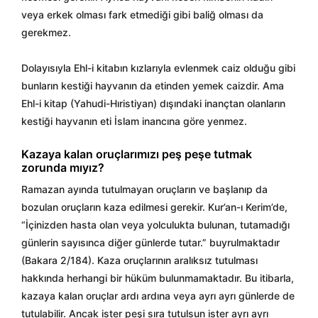
veya erkek olması fark etmediği gibi baliğ olması da
gerekmez.
Dolayısıyla Ehl-i kitabın kızlarıyla evlenmek caiz olduğu gibi
bunların kestiği hayvanın da etinden yemek caizdir. Ama
Ehl-i kitap (Yahudi-Hıristiyan) dışındaki inançtan olanların
kestiği hayvanın eti İslam inancına göre yenmez.
Kazaya kalan oruçlarımızı peş peşe tutmak
zorunda mıyız?
Ramazan ayında tutulmayan oruçların ve başlanıp da
bozulan oruçların kaza edilmesi gerekir. Kur’an-ı Kerim’de,
“İçinizden hasta olan veya yolculukta bulunan, tutamadığı
günlerin sayısınca diğer günlerde tutar.” buyrulmaktadır
(Bakara 2/184). Kaza oruçlarının aralıksız tutulması
hakkında herhangi bir hüküm bulunmamaktadır. Bu itibarla,
kazaya kalan oruçlar ardı ardına veya ayrı ayrı günlerde de
tutulabilir. Ancak ister peşi sıra tutulsun ister ayrı ayrı