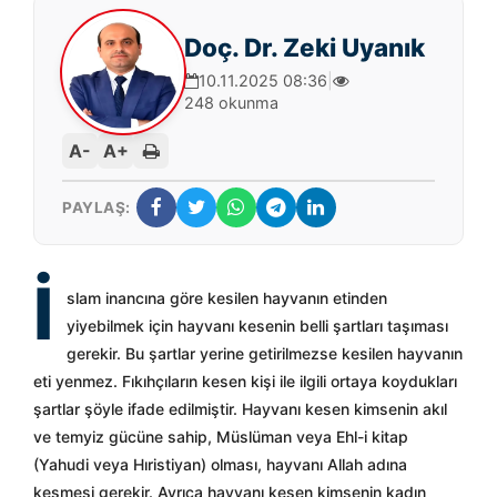
Doç. Dr. Zeki Uyanık
10.11.2025 08:36
|
248 okunma
A-
A+
PAYLAŞ:
İ
slam inancına göre kesilen hayvanın etinden
yiyebilmek için hayvanı kesenin belli şartları taşıması
gerekir. Bu şartlar yerine getirilmezse kesilen hayvanın
eti yenmez. Fıkıhçıların kesen kişi ile ilgili ortaya koydukları
şartlar şöyle ifade edilmiştir. Hayvanı kesen kimsenin akıl
ve temyiz gücüne sahip, Müslüman veya Ehl-i kitap
(Yahudi veya Hıristiyan) olması, hayvanı Allah adına
kesmesi gerekir. Ayrıca hayvanı kesen kimsenin kadın