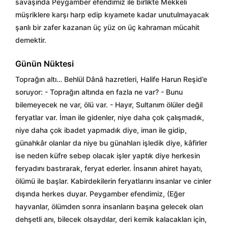
savaşında Peygamber efendimiz ile birlikte Mekkeli
müşriklere karşı harp edip kıyamete kadar unutulmayacak
şanlı bir zafer kazanan üç yüz on üç kahraman mücahit
demektir.
Günün Nüktesi
Toprağın altı… Behlül Dânâ hazretleri, Halife Harun Reşid’e
soruyor: - Toprağın altında en fazla ne var? - Bunu
bilemeyecek ne var, ölü var. - Hayır, Sultanım ölüler değil
feryatlar var. İman ile gidenler, niye daha çok çalışmadık,
niye daha çok ibadet yapmadık diye, iman ile gidip,
günahkâr olanlar da niye bu günahları işledik diye, kâfirler
ise neden küfre sebep olacak işler yaptık diye herkesin
feryadını bastırarak, feryat ederler. İnsanın ahiret hayatı,
ölümü ile başlar. Kabirdekilerin feryatlarını insanlar ve cinler
dışında herkes duyar. Peygamber efendimiz, (Eğer
hayvanlar, ölümden sonra insanların başına gelecek olan
dehşetli anı, bilecek olsaydılar, deri kemik kalacakları için,