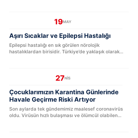
pandemide doğru ebeveynlik konusunda yardımcı
olacak. Keyifli okumalar...
19
MAY
Aşırı Sıcaklar ve Epilepsi Hastalığı
Epilepsi hastalığı en sık görülen nörolojik
hastalıklardan birisidir. Türkiye’de yaklaşık olarak
800 bin epilepsi tanılı olgu bulunmakta ve bu kişilerin
yarısı ...
27
NIS
Çocuklarımızın Karantina Günlerinde
Havale Geçirme Riski Artıyor
Son aylarda tek gündemimiz maalesef coronavirüs
oldu. Virüsün hızlı bulaşması ve ölümcül olabilen
etkileri nedeniyle alınan tedbirler kapsamında 65 yaş
üstü ve ...