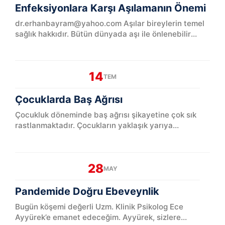
Enfeksiyonlara Karşı Aşılamanın Önemi
dr.erhanbayram@yahoo.com Aşılar bireylerin temel
sağlık hakkıdır. Bütün dünyada aşı ile önlenebilir
hastalıklar rutin aşı programları ile büyük ölçüde
azaltı...
14
TEM
Çocuklarda Baş Ağrısı
Çocukluk döneminde baş ağrısı şikayetine çok sık
rastlanmaktadır. Çocukların yaklaşık yarıya
yakınında aralıklı baş ağrısı yakınması olduğu
görülmektedir. Bu or...
28
MAY
Pandemide Doğru Ebeveynlik
Bugün köşemi değerli Uzm. Klinik Psikolog Ece
Ayyürek’e emanet edeceğim. Ayyürek, sizlere