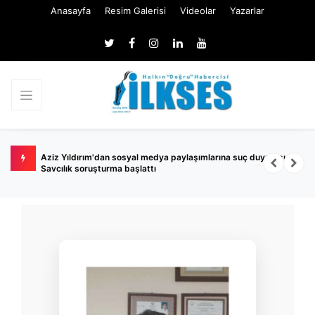
Anasayfa
Resim Galerisi
Videolar
Yazarlar
ylaşımlarına suç duyurusu!
Beyoğlu'nda köpek kavgası kanlı bitti: Pıtbull'
yerinden bıçaklandı