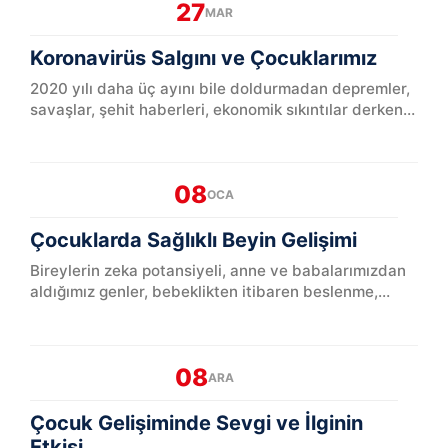
27
MAR
Koronavirüs Salgını ve Çocuklarımız
2020 yılı daha üç ayını bile doldurmadan depremler,
savaşlar, şehit haberleri, ekonomik sıkıntılar derken
bir de küresel bir salgınla mücadele etmemiz
gereken b...
08
OCA
Çocuklarda Sağlıklı Beyin Gelişimi
Bireylerin zeka potansiyeli, anne ve babalarımızdan
aldığımız genler, bebeklikten itibaren beslenme,
genel vücut sağlığımız ve büyüdüğümüz çevre ile
yakından il...
08
ARA
Çocuk Gelişiminde Sevgi ve İlginin
Etkisi