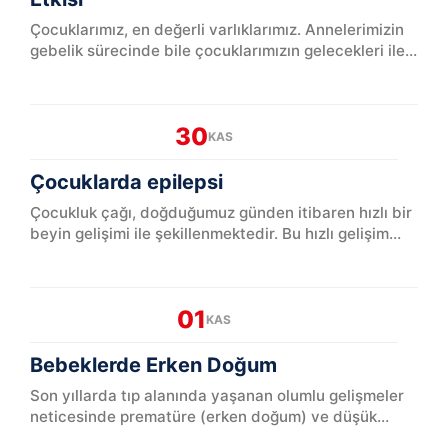
Çocuklarımız, en değerli varlıklarımız. Annelerimizin
gebelik sürecinde bile çocuklarımızın gelecekleri ile
ilgili planlar yaptığını, onları en iyi koşullarda y...
30
KAS
Çocuklarda epilepsi
Çocukluk çağı, doğduğumuz günden itibaren hızlı bir
beyin gelişimi ile şekillenmektedir. Bu hızlı gelişim
sürecinde, beyin ile ilgili birçok hastalık tablosu il...
01
KAS
Bebeklerde Erken Doğum
Son yıllarda tıp alanında yaşanan olumlu gelişmeler
neticesinde prematüre (erken doğum) ve düşük
doğum ağırlıklı bebeklerin yaşama, hayata tutunma