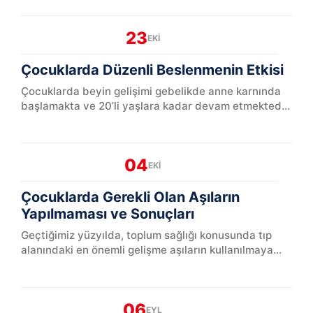
oranlarında b...
23
EKI
Çocuklarda Düzenli Beslenmenin Etkisi
Çocuklarda beyin gelişimi gebelikde anne karnında
başlamakta ve 20’li yaşlara kadar devam etmektedir.
Beyin ve zeka gelişimi, anne ve babadan alınan
genetik öze...
04
EKI
Çocuklarda Gerekli Olan Aşıların
Yapılmaması ve Sonuçları
Geçtiğimiz yüzyılda, toplum sağlığı konusunda tıp
alanındaki en önemli gelişme aşıların kullanılmaya
başlanması olarak kabul edilmektedir. Birçok farklı
türdeki...
06
EYL