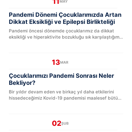
11
MAY
Pandemi Dönemi Çocuklarımızda Artan
Dikkat Eksikliği ve Epilepsi Birlikteliği
Pandemi öncesi dönemde çocuklarımız da dikkat
eksikliği ve hiperaktivite bozukluğu sık karşılaştığımız
bir rahatsızlıktı. Buna bir de pandemi süresince artan
ek...
13
MAR
Çocuklarımızı Pandemi Sonrası Neler
Bekliyor?
Bir yıldır devam eden ve birkaç yıl daha etkilerini
hissedeceğimiz Kovid-19 pandemisi maalesef bütün
hızı ile sürüyor. Peki, bir yıl da hayatımızda neler
değişt...
02
ŞUB