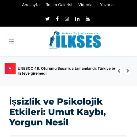
Anasayfa
Resim Galerisi
Videolar
Yazarlar
UNESCO 48. Oturumu Busan’da tamamlandı: Türkiye bu yıl
A
listeye giremedi
İşsizlik ve Psikolojik
Etkileri: Umut Kaybı,
Yorgun Nesil