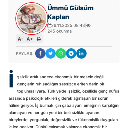
Ümmü Gülsüm
Kaplan
26.11.2025 08:43
|
245 okunma
A-
A+
PAYLAŞ:
İ
şsizlik artık sadece ekonomik bir mesele değil;
gençlerin ruh sağlığını sessizce eriten derin bir
toplumsal yara. Türkiye’de işsizlik, özellikle genç nüfus
arasında psikolojik etkileri giderek ağırlaşan bir sorun
hâline geliyor. İş bulmak için çabalayan, emeğinin karşılığını
alamayan ve her gün yeni bir belirsizlikle uyanan
bireylerde; yorgunluk, değersizlik ve tükenmişlik duyguları
iç içe geçiyor. Çünkü çalışmak yalnızca ekonomik bir