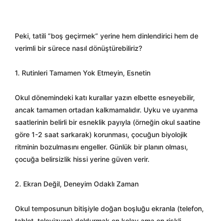
Peki, tatili “boş geçirmek” yerine hem dinlendirici hem de
verimli bir sürece nasıl dönüştürebiliriz?
1. Rutinleri Tamamen Yok Etmeyin, Esnetin
Okul dönemindeki katı kurallar yazın elbette esneyebilir,
ancak tamamen ortadan kalkmamalıdır. Uyku ve uyanma
saatlerinin belirli bir esneklik payıyla (örneğin okul saatine
göre 1-2 saat sarkarak) korunması, çocuğun biyolojik
ritminin bozulmasını engeller. Günlük bir planın olması,
çocuğa belirsizlik hissi yerine güven verir.
2. Ekran Değil, Deneyim Odaklı Zaman
Okul temposunun bitişiyle doğan boşluğu ekranla (telefon,
tablet, televizyon) doldurmak en kolay ama en riskli