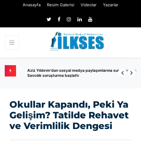
Anasayfa
Resim Galerisi
Videolar
Yazarlar
Aziz Yıldırım'dan sosyal medya paylaşımlarına suç duyurusu!
K
Savcılık soruşturma başlattı
Okullar Kapandı, Peki Ya
Gelişim? Tatilde Rehavet
ve Verimlilik Dengesi