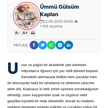
Ümmü Gülsüm
Kaplan
23.06.2026 09:05
|
1.159 okunma
A-
A+
PAYLAŞ:
U
zun ve yoğun bir akademik yılın ardından
milyonlarca öğrenci için yaz tatili dönemi başladı.
Karnelerin alınmasıyla birlikte hem çocuklar hem
de ebeveynler haklı bir rahatlama ve dinlenme sürecine
adım attı. Kuşkusuz ki tatil; erken uyanma zorunluluğunun
olmadığı, sınav kaygısından uzak ve özgürce vakit
geçirilen kıymetli bir mola dönemidir. Ancak bu molanın,
sınırların tamamen ortadan kalktığı ve çocukları yoğun bir