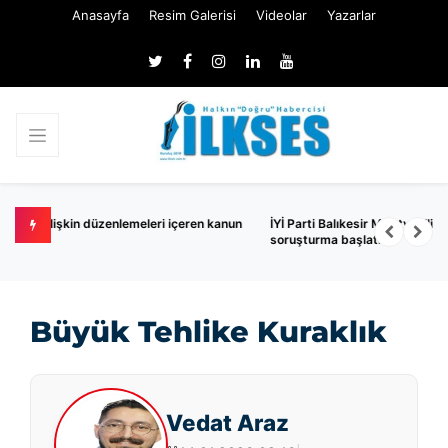
Anasayfa
Resim Galerisi
Videolar
Yazarlar
en kanun
İYİ Parti Balıkesir Milletvekili Turhan Çömez hakkında
soruşturma başlatıldı
Büyük Tehlike Kuraklık
Vedat Araz