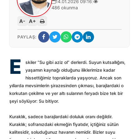
14.01.2026 09:16
|
486 okunma
A-
A+
PAYLAŞ:
E
skiler “Su gibi aziz ol” derlerdi. Suyun kutsallığını,
yaşamın kaynağı olduğunu iliklerimize kadar
hissettiğimiz topraklarda yaşıyoruz. Ancak son
yıllarda mevsimlerin şirazesinden çıkması, barajlardaki o
korkutan çekilme ve yer altı sularının feryadı bize tek bir
şeyi söylüyor: Su bitiyor.
Kuraklık, sadece barajlardaki doluluk oranı değildir.
Kuraklık; sofranızdaki ekmeğin fiyatıdır, içtiğiniz sütün
kalitesidir, soluduğunuz havanın nemidir. Bizler suyu