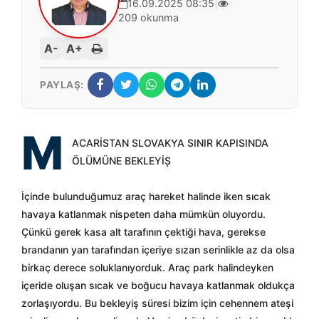
16.09.2025 08:35
|
209 okunma
A-
A+
PAYLAŞ:
M
ACARİSTAN SLOVAKYA SINIR KAPISINDA
ÖLÜMÜNE BEKLEYİȘ
İçinde bulunduğumuz araç hareket halinde iken sıcak
havaya katlanmak nispeten daha mümkün oluyordu.
Çünkü gerek kasa alt tarafının çektiği hava, gerekse
brandanın yan tarafından içeriye sızan serinlikle az da olsa
birkaç derece soluklanıyorduk. Araç park halindeyken
içeride oluşan sıcak ve boğucu havaya katlanmak oldukça
zorlaşıyordu. Bu bekleyiş süresi bizim için cehennem ateşi