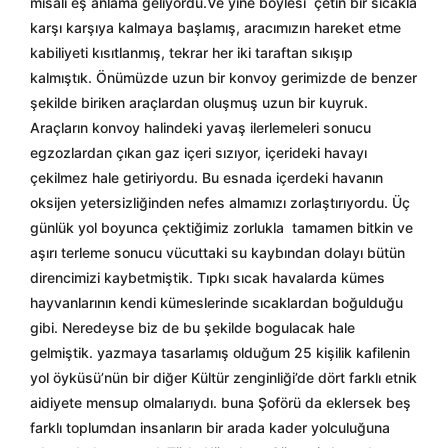
misali eş anlama geliyordu.Ve yine böylesi
çetin bir sıcakla
karşı karşıya kalmaya başlamış, aracımızın hareket etme
kabiliyeti kısıtlanmış, tekrar her iki taraftan sıkışıp
kalmıştık. Önümüzde uzun bir konvoy gerimizde de benzer
şekilde biriken araçlardan oluşmuş uzun bir kuyruk.
Araçların konvoy halindeki yavaş ilerlemeleri sonucu
egzozlardan çıkan gaz içeri sızıyor, içerideki havayı
çekilmez hale getiriyordu. Bu esnada içerdeki havanın
oksijen yetersizliğinden nefes almamızı zorlaştırıyordu. Üç
günlük yol boyunca çektiğimiz zorlukla
tamamen bitkin ve
aşırı terleme sonucu vücuttaki su kaybından dolayı bütün
direncimizi kaybetmiştik. Tıpkı sıcak havalarda kümes
hayvanlarının kendi kümeslerinde sıcaklardan boğulduğu
gibi. Neredeyse biz de bu şekilde bogulacak hale
gelmiştik. yazmaya tasarlamış olduğum 25 kişilik kafilenin
yol öyküsü’nün bir diğer Kültür zenginliği’de dört farklı etnik
aidiyete mensup olmalarıydı. buna Şoförü da eklersek beş
farklı toplumdan insanların bir arada kader yolculuğuna