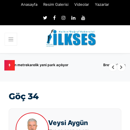
Anasayfa
Resim Galerisi
Videolar
Yazarlar
r
Brezilya'da turist helikopteri düştü: 4 ölü
Göç 34
Veysi Aygün