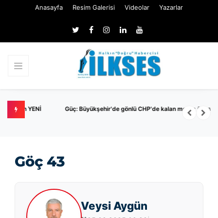
Anasayfa
Resim Galerisi
Videolar
Yazarlar
ENİ
Güç: Büyükşehir'de gönlü CHP'de kalan meclis üyesi yok
Göç 43
Veysi Aygün