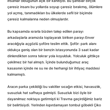
insanlar olduğunun açık bir kanıtıydı. Bu şahıslar birçok
çaresiz insanı bu yollarda soyup çaresiz bırakmış, ölümlere
yol açmış, tanımadıkları bu ülkelerde sefil bir biçimde
çaresiz kalmalarına neden olmuşlardır.
Bu kapsamda ısrarla bizden talep edilen parayı
arkadaşlarla aramızda toplayarak biriken parayı Enver
aracılığıyla açgözlü şoföre teslim ettik. Şoför: park alanı
oldukça geniş olan bir benzin istasyonunda 3 saat kadar
dinlendikten sonra tekrar yola koyulduk. Yolculuk gittikçe
çekilmez bir hal almıştı. İçinde bulunduğumuz araç
kasasının içinde ne su ne de herhangi bir ihtiyaç maddesi
kalmamıştı.
Aracın parka çekildiği bu vakitler sıcağın etkisi, havasızlık,
susuzluk hat safhaya gelmişti. Susuzluk bizi öyle bir
dayanılmaz noktaya getirmişti ki Travma geçirdiğimiz bariz
bir belirtisiydi. Yerinden kıpırdamayan tombul göbekli Çiko