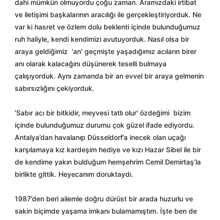
dahi mümkün olmuyordu çoğu zaman. Aramızdaki irtibat
ve iletişimi başkalarının aracılığı ile gerçekleştiriyorduk. Ne
var ki hasret ve özlem dolu beklenti içinde bulunduğumuz
ruh haliyle, kendi kendimizi avutuyorduk. Nasıl olsa bir
araya geldiğimiz
'
an' geçmişte yaşadığımız acıların birer
anı olarak kalacağını düşünerek teselli bulmaya
çalışıyorduk. Aynı zamanda bir an evvel bir araya gelmenin
sabırsızlığını çekiyorduk.
'Sabır acı bir bitkidir, meyvesi tatlı olur' özdeğimi
bizim
içinde bulunduğumuz durumu çok güzel ifade ediyordu.
Antalya’dan havalanıp Düsseldorf’a inecek olan uçağı
karşılamaya kız kardeşim hediye ve kızı Hazar Sibel ile bir
de kendime yakın bulduğum hemşehrim Cemil Demirtaş’la
birlikte gittik. Heyecanım doruktaydı.
1987’den beri ailemle doğru dürüst bir arada huzurlu ve
sakin biçimde yaşama imkanı bulamamıştım. İşte ben de