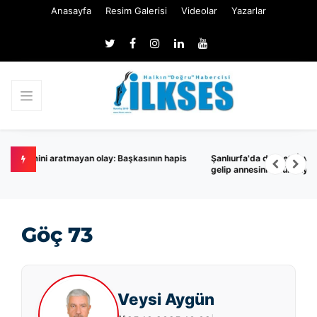
Anasayfa
Resim Galerisi
Videolar
Yazarlar
ının hapis
Şanlıurfa'da dehşet! İsviçre'de eşini öldüren şahıs Türkiye'ye
gelip annesini öldüresiye dövdü
Göç 73
Veysi Aygün