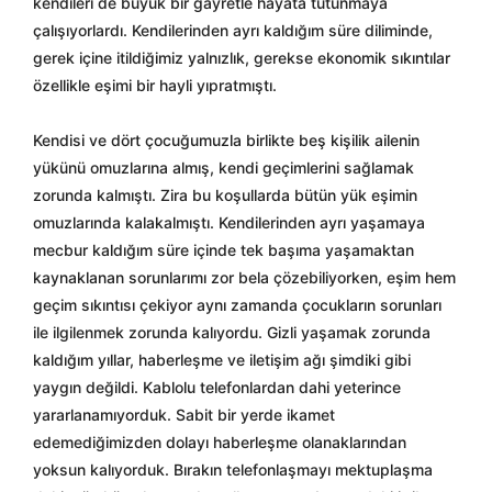
kendileri de büyük bir gayretle hayata tutunmaya
çalışıyorlardı. Kendilerinden ayrı kaldığım süre diliminde,
gerek içine itildiğimiz yalnızlık, gerekse ekonomik sıkıntılar
özellikle eşimi bir hayli yıpratmıştı.
Kendisi ve dört çocuğumuzla birlikte beş kişilik ailenin
yükünü omuzlarına almış, kendi geçimlerini sağlamak
zorunda kalmıştı. Zira bu koşullarda bütün yük eşimin
omuzlarında kalakalmıştı. Kendilerinden ayrı yaşamaya
mecbur kaldığım süre içinde tek başıma yaşamaktan
kaynaklanan sorunlarımı zor bela çözebiliyorken, eşim hem
geçim sıkıntısı çekiyor aynı zamanda çocukların sorunları
ile ilgilenmek zorunda kalıyordu. Gizli yaşamak zorunda
kaldığım yıllar, haberleşme ve iletişim ağı şimdiki gibi
yaygın değildi. Kablolu telefonlardan dahi yeterince
yararlanamıyorduk. Sabit bir yerde ikamet
edemediğimizden dolayı haberleşme olanaklarından
yoksun kalıyorduk. Bırakın telefonlaşmayı mektuplaşma