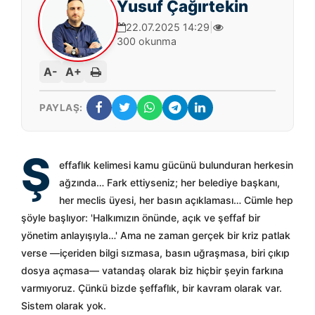
Yusuf Çağırtekin
22.07.2025 14:29
|
300 okunma
A-
A+
PAYLAŞ:
Ş
effaflık kelimesi kamu gücünü bulunduran herkesin
ağzında… Fark ettiyseniz; her belediye başkanı,
her meclis üyesi, her basın açıklaması… Cümle hep
şöyle başlıyor: 'Halkımızın önünde, açık ve şeffaf bir
yönetim anlayışıyla…' Ama ne zaman gerçek bir kriz patlak
verse —içeriden bilgi sızmasa, basın uğraşmasa, biri çıkıp
dosya açmasa— vatandaş olarak biz hiçbir şeyin farkına
varmıyoruz. Çünkü bizde şeffaflık, bir kavram olarak var.
Sistem olarak yok.