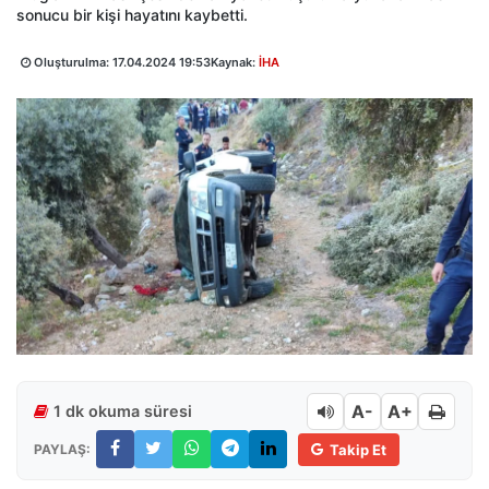
sonucu bir kişi hayatını kaybetti.
Oluşturulma:
17.04.2024 19:53
Kaynak:
İHA
A-
A+
1 dk okuma süresi
PAYLAŞ:
Takip Et