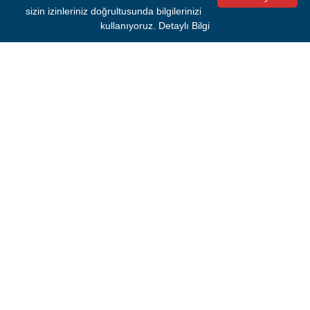
Bir dahaki sefere yorum yaptığımda kullanılmak
sizin izinleriniz doğrultusunda bilgilerinizi
üzere adımı ve e-posta adresimi bu tarayıcıya
kullanıyoruz.
Detaylı Bilgi
kaydet.
Yorumu Gönder
SIRADAKİ HABER YÜKLENDİ
Asayiş
07.08.2026 22:41
Şırnak'ta feci olay: Klima ünitesine
dokunan 4 yaşındaki Miraç hayatını