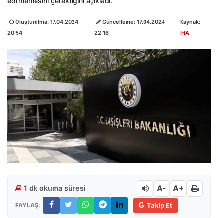
edilmemesini gerektiğini açıkladı.
Oluşturulma:
17.04.2024
Güncelleme:
17.04.2024
Kaynak:
20:54
22:16
İHA
A-
A+
1 dk okuma süresi
PAYLAŞ:
Takip Et