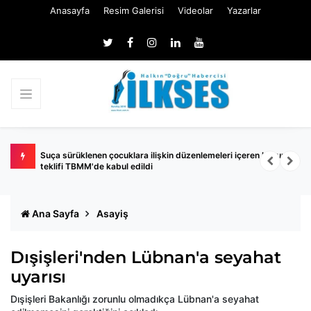
Anasayfa
Resim Galerisi
Videolar
Yazarlar
r
Suça sürüklenen çocuklara ilişkin düzenlemeleri içeren kanun
İYİ 
teklifi TBMM'de kabul edildi
soru
Ana Sayfa
Asayiş
Dışişleri'nden Lübnan'a seyahat
uyarısı
Dışişleri Bakanlığı zorunlu olmadıkça Lübnan'a seyahat