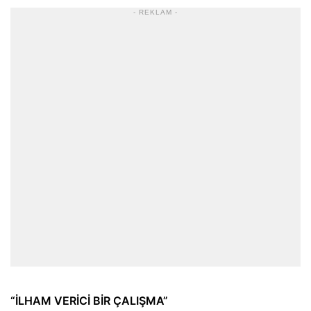
- REKLAM -
“İLHAM VERİCİ BİR ÇALIŞMA”