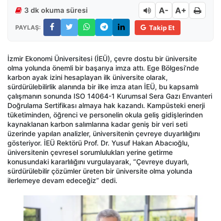
A-
A+
3 dk okuma süresi
PAYLAŞ:
Takip Et
İzmir Ekonomi Üniversitesi (İEÜ), çevre dostu bir üniversite
olma yolunda önemli bir başarıya imza attı. Ege Bölgesi’nde
karbon ayak izini hesaplayan ilk üniversite olarak,
sürdürülebilirlik alanında bir ilke imza atan İEÜ, bu kapsamlı
çalışmanın sonunda ISO 14064-1 Kurumsal Sera Gazı Envanteri
Doğrulama Sertifikası almaya hak kazandı. Kampüsteki enerji
tüketiminden, öğrenci ve personelin okula geliş gidişlerinden
kaynaklanan karbon salımlarına kadar geniş bir veri seti
üzerinde yapılan analizler, üniversitenin çevreye duyarlılığını
gösteriyor. İEÜ Rektörü Prof. Dr. Yusuf Hakan Abacıoğlu,
üniversitenin çevresel sorumlulukları yerine getirme
konusundaki kararlılığını vurgulayarak, “Çevreye duyarlı,
sürdürülebilir çözümler üreten bir üniversite olma yolunda
ilerlemeye devam edeceğiz” dedi.