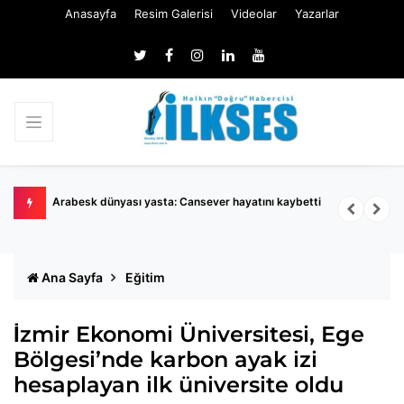
Anasayfa
Resim Galerisi
Videolar
Yazarlar
Menderes Belediye Başkanı İlkay Çiçek görevden uzaklaştırıldı
Ö
R
Ana Sayfa
Eğitim
İzmir Ekonomi Üniversitesi, Ege
Bölgesi’nde karbon ayak izi
hesaplayan ilk üniversite oldu