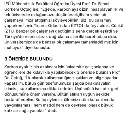
İEÜ Mühendislik Fakültesi Öğretim Üyesi Prof. Dr. Fehmi
Görkem Üçtuğ ise, “Ege’de, karbon ayak izini hesaplayan ilk ve
tek üniversite olduğumuzu düşünürsek,ilham verici bir
çalışmaya imza attığımızı söyleyebilirim. Biz, bu çalışmayı
yaparken İzmir Ticaret Odası’ndan (İZTO) da feyz aldık. Çünkü
İZTO, benzer bir çalışmayı geçtiğimiz sene gerçekleştirdi ve
Türkiye’de resmi olarak doğrulama alan ilkticaret odası oldu.
Üniversitemizde de benzer bir çalışmayı tamamladığımız için
mutluyuz” diye konuştu.
3 ÖNERİDE BULUNDU
Karbon ayak izinin azalması için üniversite çalışanlarına ve
öğrencilere de kolaylıkla yapılabilecek 3 öneride bulunan Prof.
Dr. Üçtuğ, “İlk olarak kullanmadığımız ışıkları ve bilgisayarları
kapatalım, bütün gün telefonumuzu şarjda bırakmayalım.
İkincisi, su kullanımına dikkat edelim. Üçüncüsü ise, atık geri
dönüşümüne önem verelim. Bütün atıkları uygun şekilde
bertaraf edelim. Bu üç eylemin, ülkemizintüm kurumlarında
yaygınlaşması, hem maddi hem de çevresel olarak büyük
katkılar sağlayacaktır” dedi.