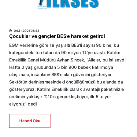
HABER MERKEZİ
04.11.2021 08:13
Çocuklar ve gençler BES’e hareket getirdi
EGM verilerine göre 18 yaş altı BES’li sayısı 90 bine, bu
kategorideki fon tutarı da 90 milyon TL’ye ulaştı. Katılım
Emeklilik Genel Müdürü Ayhan Sincek, “Aileler, bu işi sevdi.
Hatta 0 yaş grubundan 5 bin 900 bebek katılımcıya
ulaşılması, insanların BES’e olan güvenini gösteriyor.
Sektörün derinleşmesindeki öncülüğümüzü bu alanda da
gösteriyoruz; Katılım Emeklilik olarak avantajlı paketimizle
üretimin yaklaşık %10’u gerçekleştiriyor, ilk 5’te yer
alıyoruz” dedi
Haberi Oku