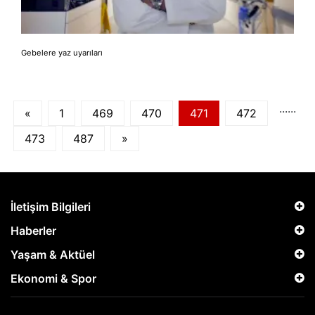
Gebelere yaz uyarıları
...
...
«
1
469
470
471
472
473
487
»
İletişim Bilgileri
Haberler
Yaşam & Aktüel
Ekonomi & Spor