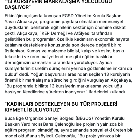
“13 KURSİYERİN MARKALAŞMA YOLCULUĞU
BAŞLIYOR”
Etkinliğin açılışında konuşan EGSD Yönetim Kurulu Başkanı
Yasin Akçakaya, programın paydaşı olmaktan memnuniyet
duyduklarını belirterek eğitimlerin sektör için önemine dikkat
çekti. Akçakaya, “KEP Derneği ve Atölyesi tarafından
geliştirilen bu programlar, özellikle kadınların ekonomik hayata
katılımını destekleme konusunda son derece değerli bir rol
üstleniyor. Kumaş ve malzeme bilgisi, kalıp ve kesim, baskı
teknikleri ve ürün maliyetlendirme gibi eğitim başlıkları
derneğimizin uzmanları tarafından yürütülüyor. Ayrıca
kursiyerlerimiz üretim süreçlerini yerinde gözlemleme imkânı da
buldu” dedi. Yoğun başvurular arasından seçilen 13 kursiyerin
önemli bir markalaşma sürecine girdiğini vurgulayan Akçakaya,
“Bu programla birlikte 13 kursiyerin markalaşma yolculuğu
başlıyor. Kendilerine yürekten inanıyoruz” ifadelerini kullandı.
“KADINLARI DESTEKLEYEN BU TÜR PROJELERİ
KIYMETLİ BULUYORUZ”
Buca Ege Organize Sanayi Bölgesi (BEGOS) Yönetim Kurulu
Başkan Yardımcısı Barış Çelenoğlu ise projenin yalnızca bir
eğitim programı olmadığını, aynı zamanda sosyal etki üreten bir
model olduğunu söyledi. Çelenoğlu, “Bu proje yalnızca bir