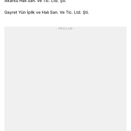
Akarsu Halı San. ve Tic. Ltd. Şti.
Gayret Yün İplik ve Halı San. Ve Tic. Ltd. Şti.
- REKLAM -