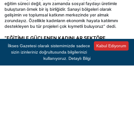
eğitim süreci değil, aynı zamanda sosyal faydayı üretimle
buluşturan örnek bir iş birliğidir. Sanayi bölgeleri olarak
gelişimin ve toplumsal katkının merkezinde yer almak
zorundayız. Özellikle kadınların ekonomik hayata katılımını
destekleyen bu tür projeleri çok kıymetli buluyoruz” dedi.
“EĞİTİMLE GÜÇLENEN KADINLAR SEKTÖRE
HAZIRLANIYOR”
İlkses Gazetesi olarak sistemimizde sadece
Kabul Ediyorum
İzmir Valiliği İl Sosyal Etüt ve Proje Müdürü Hatice Suna
sizin izinleriniz doğrultusunda bilgilerinizi
Kocagül, programın ikinci dönemine destek vermekten
kullanıyoruz.
Detaylı Bilgi
memnuniyet duyduklarını belirtti. Kocagül, “Kolektif Etki
Programı Derneği’nin ikinci kez hayata geçirdiği Moda
Girişimciliği Akademisi’ne destek vermekten büyük mutluluk
duyuyoruz. Kursiyerlerle tanıştık ve hikâyelerini dinleme fırsatı
bulduk. Azim ve motivasyonları oldukça yüksek. Eğitim
sürecinin sonunda sektöre donanımlı, bilinçli ve üretime hazır
kadınlar kazandırılacağına inanıyoruz” dedi.
- REKLAM -