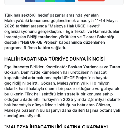
Türk halı sektörü, hedef pazarlar arasında yer alan
Malezya’daki konumunu güçlendirmek amacıyla 11-14 Mayıs
2026 tarihleri arasında “Malezya Halı URGE Heyeti”
organizasyonunu gerçekleştirdi. Ege Tekstil ve Hammaddeleri
İhracatçıları Birliği tarafından yürütülen ve Ticaret Bakanlığı
destekli “Halı UR-GE Projesi” kapsamında düzenlenen
programa 9 firma katılım sağladı.
HALI İHRACATINDA TÜRKİYE DÜNYA İKİNCİSİ
Ege İhracatçı Birlikleri Koordinatör Başkan Yardımcısı ve Turan
Göksan, Demirci’de kümelenen halı üreticilerinin ihracat
kapasitesini artırmak amacıyla UR-GE Projesi’nin hayata
geçirildiğini belirtti. Göksan, Malezya’nın yıllık 110 milyon
dolarlık halı ithalatıyla önemli bir pazar olduğunu vurgulayarak,
bu ülkenin Türk halı sektörü için stratejik bir konuma sahip
olduğunu ifade etti. Türkiye’nin 2025 yılında 2,8 milyar dolarlık
halı ihracatıyla dünya ikincisi olduğunu hatırlatan Göksan,
Malezya pazarının bu başarıyı daha da ileri taşıma potansiyeli
sunduğunu söyledi.
“MALEZYA İHRACATINI İKİ KATINA ÇIKARMAYI