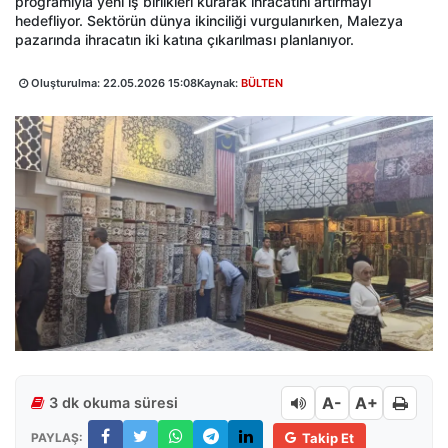
programıyla yeni iş birlikleri kurarak ihracatını artırmayı
hedefliyor. Sektörün dünya ikinciliği vurgulanırken, Malezya
pazarında ihracatın iki katına çıkarılması planlanıyor.
Oluşturulma:
22.05.2026 15:08
Kaynak:
BÜLTEN
A-
A+
3 dk okuma süresi
PAYLAŞ:
Takip Et