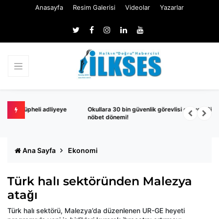
Anasayfa
Resim Galerisi
Videolar
Yazarlar
eye
Okullara 30 bin güvenlik görevlisi geliyor: Girişlerde dedektörlü
P
nöbet dönemi!
Ana Sayfa
Ekonomi
Türk halı sektöründen Malezya
atağı
Türk halı sektörü, Malezya’da düzenlenen UR-GE heyeti