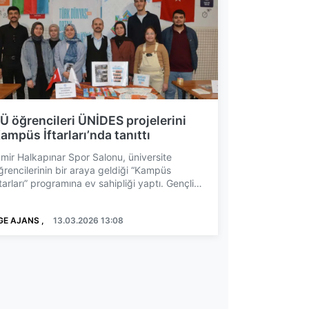
Ü öğrencileri ÜNİDES projelerini
ampüs İftarları’nda tanıttı
zmir Halkapınar Spor Salonu, üniversite
ğrencilerinin bir araya geldiği “Kampüs
ftarları” programına ev sahipliği yaptı. Gençlik
e Spor Bakanlığı ...
GE AJANS ,
13.03.2026 13:08