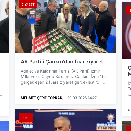
SIYASET
İ
AK Partili Çankırı’dan fuar ziyareti
Ç
Adalet ve Kalkınma Partisi (AK Parti) İzmir
M
Milletvekili Ceyda Bölünmez Çankırı, İzmir’de
gerçekleşen 2 fuara ziyaret gerçekleştirdi.
İ
Gaziemir’de yer ...
T
i
MEHMET ŞERİF TOPRAK,
29.03.2026 14:27
m
H
İZMIR
İ