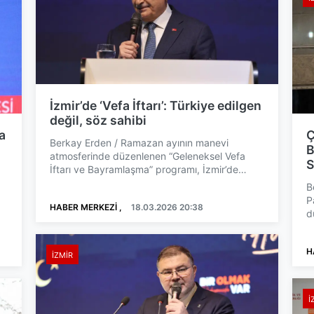
İzmir’de ‘Vefa İftarı’: Türkiye edilgen
değil, söz sahibi
a
Ç
Berkay Erden / Ramazan ayının manevi
B
atmosferinde düzenlenen “Geleneksel Vefa
S
İftarı ve Bayramlaşma” programı, İzmir’de
siyaset ve teşkilat buluşmasın...
B
P
HABER MERKEZİ ,
18.03.2026 20:38
d
m
H
İZMIR
İ