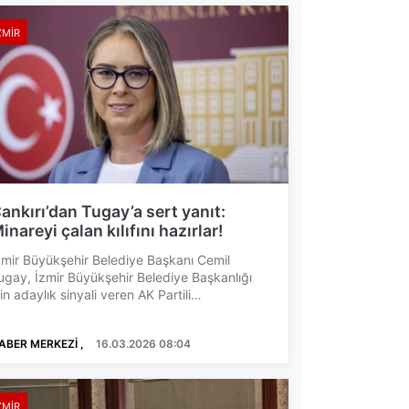
ZMIR
ankırı’dan Tugay’a sert yanıt:
inareyi çalan kılıfını hazırlar!
zmir Büyükşehir Belediye Başkanı Cemil
ugay, İzmir Büyükşehir Belediye Başkanlığı
çin adaylık sinyali veren AK Partili
illetvekillerine yönelik ya...
ABER MERKEZİ ,
16.03.2026 08:04
ZMIR