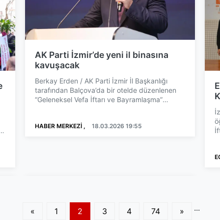
AK Parti İzmir’de yeni il binasına
kavuşacak
Berkay Erden / AK Parti İzmir İl Başkanlığı
e
E
tarafından Balçova’da bir otelde düzenlenen
K
“Geleneksel Vefa İftarı ve Bayramlaşma”
programı, partililerin...
İ
ö
HABER MERKEZİ ,
18.03.2026 19:55
İ
v
E
...
«
1
2
3
4
74
»