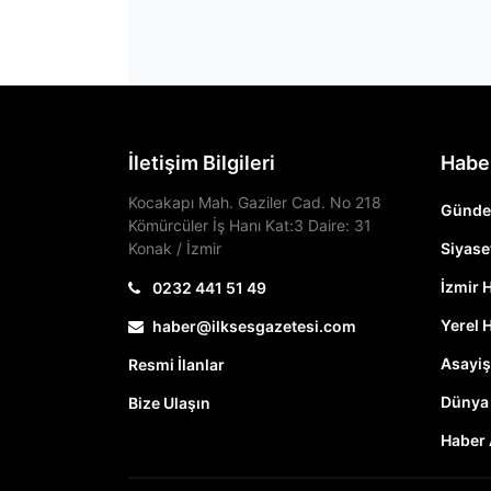
İletişim Bilgileri
Habe
Kocakapı Mah. Gaziler Cad. No 218
Günd
Kömürcüler İş Hanı Kat:3 Daire: 31
Konak / İzmir
Siyase
İzmir 
0232 441 51 49
Yerel 
haber@ilksesgazetesi.com
Asayiş
Resmi İlanlar
Dünya
Bize Ulaşın
Haber 