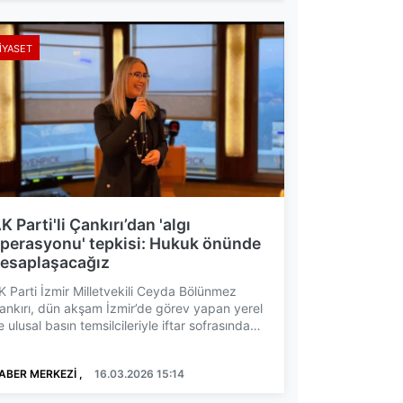
IYASET
K Parti'li Çankırı’dan 'algı
perasyonu' tepkisi: Hukuk önünde
esaplaşacağız
K Parti İzmir Milletvekili Ceyda Bölünmez
ankırı, dün akşam İzmir’de görev yapan yerel
e ulusal basın temsilcileriyle iftar sofrasında
ir araya ge...
ABER MERKEZİ ,
16.03.2026 15:14