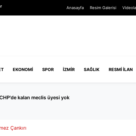
r
Anasayfa
Resim Galerisi
Videola
ET
EKONOMI
SPOR
İZMIR
SAĞLIK
RESMI İLAN
arı ter dökecek
mez Çankırı