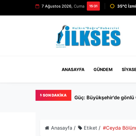
7 Ağustos 2026,
Cuma
35°C İzmi
15:31
ANASAYFA
GÜNDEM
SIYAS
SON DAKIKA
Pazar günü YÖKDİL/2 adayl
Anasayfa
/
Etiket
/
#Ceyda Bölün