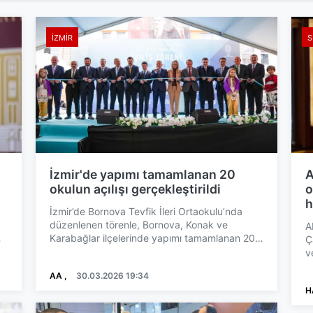
İZMIR
S
:
İzmir'de yapımı tamamlanan 20
A
okulun açılışı gerçekleştirildi
o
h
İzmir’de Bornova Tevfik İleri Ortaokulu’nda
düzenlenen törenle, Bornova, Konak ve
A
Karabağlar ilçelerinde yapımı tamamlanan 20
Ç
okul açıldı. törende kon...
v
b
AA ,
30.03.2026 19:34
H