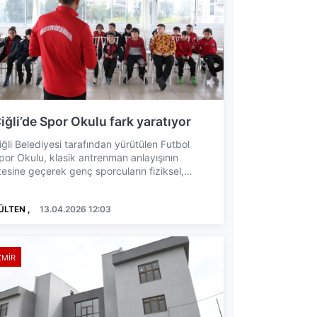
iğli’de Spor Okulu fark yaratıyor
iğli Belediyesi tarafından yürütülen Futbol
por Okulu, klasik antrenman anlayışının
tesine geçerek genç sporcuların fiziksel,
ihinsel ve sosyal ge...
ÜLTEN ,
13.04.2026 12:03
ZMIR