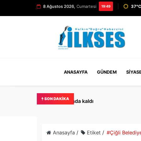
8 Ağustos 2026,
Cumartesi
37°C
19:49
ANASAYFA
GÜNDEM
SIYAS
SON DAKIKA
Bakırköy’de kedilere mama 
Anasayfa
/
Etiket
/
#Çiğli Belediy