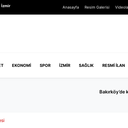
 İzmir
Anasayfa
Resim Galerisi
Videola
ET
EKONOMI
SPOR
İZMIR
SAĞLIK
RESMI İLAN
verirken yolu kapatan kadın yakalandı: Hakkında 150 kayıt 
esi