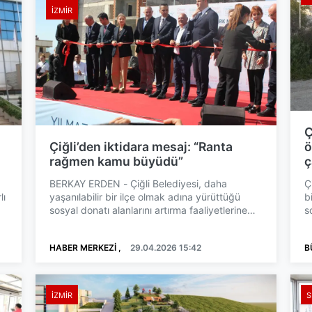
İZMIR
Ç
Çiğli’den iktidara mesaj: “Ranta
ö
rağmen kamu büyüdü”
ç
BERKAY ERDEN - Çiğli Belediyesi, daha
Ç
lı
yaşanılabilir bir ilçe olmak adına yürüttüğü
b
sosyal donatı alanlarını artırma faaliyetlerine
s
hız kesmeden devam ...
h
HABER MERKEZİ ,
29.04.2026 15:42
B
İZMIR
S