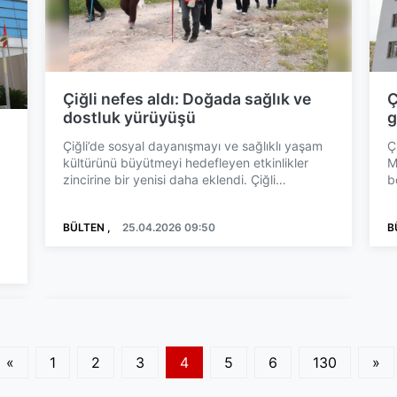
Çiğli nefes aldı: Doğada sağlık ve
Ç
dostluk yürüyüşü
g
n
Çiğli’de sosyal dayanışmayı ve sağlıklı yaşam
Ç
kültürünü büyütmeyi hedefleyen etkinlikler
M
zincirine bir yenisi daha eklendi. Çiğli
b
Belediyesi Gençlik v...
h
BÜLTEN ,
25.04.2026 09:50
B
«
1
2
3
4
5
6
130
»