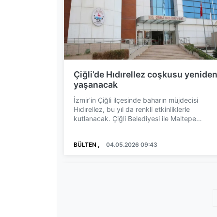
Çiğli’de Hıdırellez coşkusu yenide
yaşanacak
İzmir’in Çiğli ilçesinde baharın müjdecisi
Hıdırellez, bu yıl da renkli etkinliklerle
kutlanacak. Çiğli Belediyesi ile Maltepe
Mahallesi Muhtarlığı iş...
BÜLTEN ,
04.05.2026 09:43