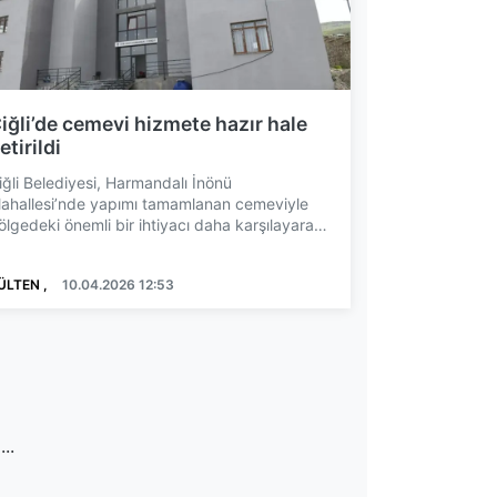
iğli’de cemevi hizmete hazır hale
etirildi
iğli Belediyesi, Harmandalı İnönü
ahallesi’nde yapımı tamamlanan cemeviyle
ölgedeki önemli bir ihtiyacı daha karşılayarak
izmet ağına yeni bir yap...
ÜLTEN ,
10.04.2026 12:53
...