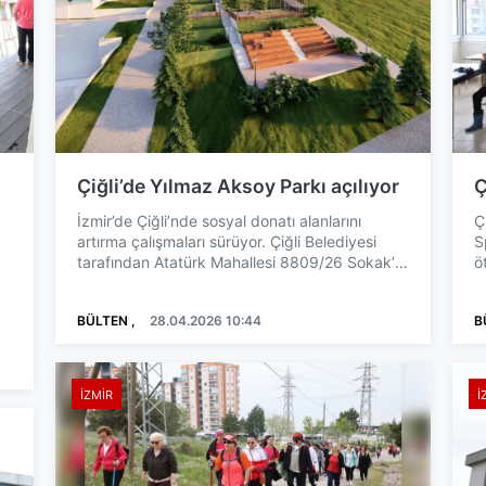
Çiğli’de Yılmaz Aksoy Parkı açılıyor
Ç
İzmir’de Çiğli’nde sosyal donatı alanlarını
Ç
artırma çalışmaları sürüyor. Çiğli Belediyesi
S
tarafından Atatürk Mahallesi 8809/26 Sokak’ta
ö
yapımı tamamla...
z
BÜLTEN ,
28.04.2026 10:44
B
İZMIR
İ