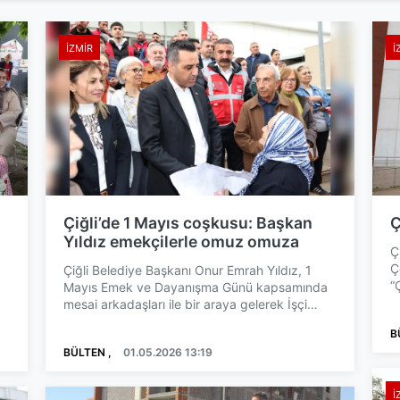
İZMIR
İ
Çiğli’de 1 Mayıs coşkusu: Başkan
Ç
Yıldız emekçilerle omuz omuza
Ç
Ç
Çiğli Belediye Başkanı Onur Emrah Yıldız, 1
“
Mayıs Emek ve Dayanışma Günü kapsamında
b
mesai arkadaşları ile bir araya gelerek İşçi
Bayramı’nı coşku için...
B
BÜLTEN ,
01.05.2026 13:19
İ