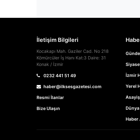
İletişim Bilgileri
Habe
Kocakapı Mah. Gaziler Cad. No 218
Günd
Kömürcüler İş Hanı Kat:3 Daire: 31
Konak / İzmir
Siyase
İzmir 
0232 441 51 49
Yerel 
haber@ilksesgazetesi.com
Asayiş
Resmi İlanlar
Dünya
Bize Ulaşın
Haber 