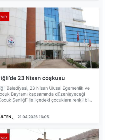
ZMIR
iğli’de 23 Nisan coşkusu
iğli Belediyesi, 23 Nisan Ulusal Egemenlik ve
ocuk Bayramı kapsamında düzenleyeceği
Çocuk Şenliği” ile ilçedeki çocuklara renkli bir
ayram program...
ÜLTEN ,
21.04.2026 16:05
ZMIR