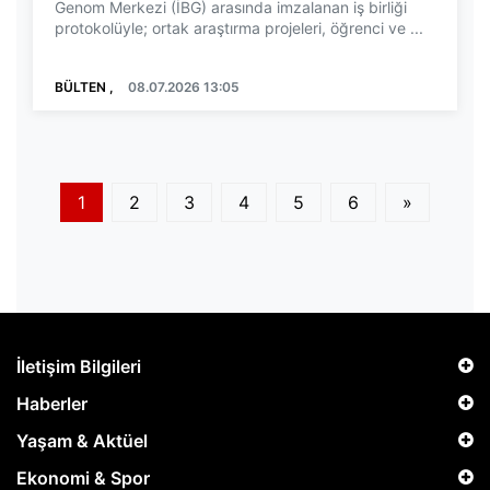
Genom Merkezi (İBG) arasında imzalanan iş birliği
protokolüyle; ortak araştırma projeleri, öğrenci ve ...
BÜLTEN ,
08.07.2026 13:05
1
2
3
4
5
6
»
İletişim Bilgileri
Haberler
Yaşam & Aktüel
Ekonomi & Spor