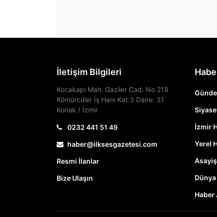
İletişim Bilgileri
Habe
Kocakapı Mah. Gaziler Cad. No 218
Günd
Kömürcüler İş Hanı Kat:3 Daire: 31
Konak / İzmir
Siyase
İzmir 
0232 441 51 49
Yerel 
haber@ilksesgazetesi.com
Asayiş
Resmi İlanlar
Dünya
Bize Ulaşın
Haber 