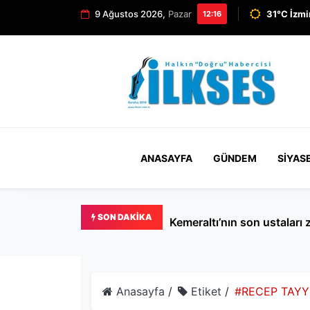
9 Ağustos 2026,
Pazar
31°C İzmi
12:16
ANASAYFA
GÜNDEM
SIYAS
SON DAKIKA
İzmir'de 14 
Anasayfa
/
Etiket
/
#RECEP TAYY