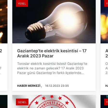
YEREL
Y
 2
Gaziantep'te elektrik kesintisi – 17
A
Aralık 2023 Pazar
2
Toroslar elektrik kesintisi listesi! Gaziantep’te
O
?
elektrik ne zaman gelecek? 17 Aralık 2023
A
ı
Pazar günü Gaziantep’in farklı ilçelerinde
2
elektrik kesint...
A
HABER MERKEZİ ,
16.12.2023 23:35
H
GENEL
Y