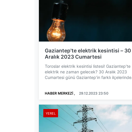
Gaziantep'te elektrik kesintisi – 30
Aralık 2023 Cumartesi
Toroslar elektrik kesintisi listesi! Gaziantep’te
elektrik ne zaman gelecek? 30 Aralık 2023
Cumartesi günü Gaziantep’in farklı ilçelerinde
elektrik ke...
HABER MERKEZİ ,
29.12.2023 23:50
YEREL