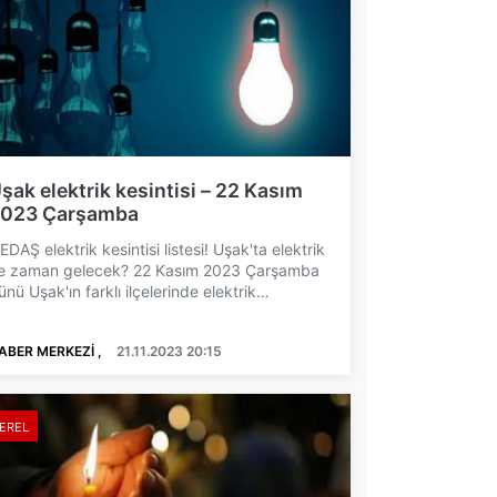
şak elektrik kesintisi – 22 Kasım
023 Çarşamba
EDAŞ elektrik kesintisi listesi! Uşak'ta elektrik
e zaman gelecek? 22 Kasım 2023 Çarşamba
ünü Uşak'ın farklı ilçelerinde elektrik
esintileri yaşan...
ABER MERKEZİ ,
21.11.2023 20:15
EREL