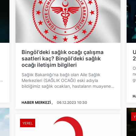
Bingöl’deki sağlık ocağı çalışma
U
saatleri kaç? Bingöl’deki sağlık
2
ocağı iletişim bilgileri
O
n
Sağlık Bakanlığı'na bağlı olan Aile Sağlık
g
Merkezleri (SAĞLIK OCAĞI) eski adıyla
k
bildiğimiz sağlık ocakları, hastaların muayene
olabildikleri ve bazı ...
H
HABER MERKEZİ ,
06.12.2023 10:30
Y
YEREL