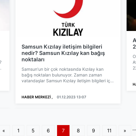
A
Samsun Kızılay iletişim bilgileri
2
nedir? Samsun Kızılay kan bağış
O
noktaları
?
A
2
Samsun'un bir çok noktasında Kızılay kan
A
bağış noktaları bulunuyor. Zaman zaman
vatandaşlar Samsun Kızılay iletişim bilgileri için
H
internetten araştır...
HABER MERKEZİ ,
01.12.2023 13:07
...
«
1
5
6
7
8
9
11
»