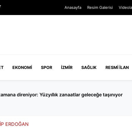
r
Anasayfa
Resim Galerisi
Videola
ET
EKONOMI
SPOR
İZMIR
SAĞLIK
RESMI İLAN
saatlik su kesintisi
İP ERDOĞAN