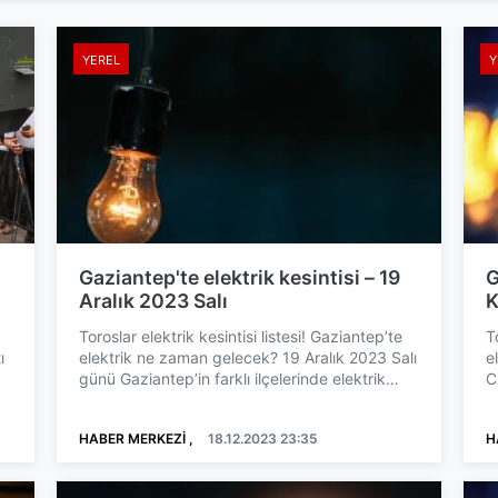
YEREL
Y
Gaziantep'te elektrik kesintisi – 19
G
Aralık 2023 Salı
K
Toroslar elektrik kesintisi listesi! Gaziantep’te
T
ı
elektrik ne zaman gelecek? 19 Aralık 2023 Salı
e
günü Gaziantep’in farklı ilçelerinde elektrik
C
kesinti...
e
HABER MERKEZİ ,
18.12.2023 23:35
H