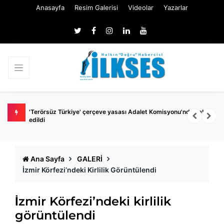
Anasayfa
Resim Galerisi
Videolar
Yazarlar
et Komisyonu'nda kabul
Plaj giriş ücretleri vatandaşı denizden kopardı
Ana Sayfa
GALERİ
İzmir Körfezi’ndeki Kirlilik Görüntülendi
İzmir Körfezi’ndeki kirlilik
görüntülendi