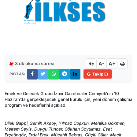
A-
A+
3 dk okuma süresi
PAYLAŞ:
Takip Et
Emek ve Gelecek Grubu İzmir Gazeteciler Cemiyeti’nin 10
Haziran’da gerçekleşecek genel kurulu için, yeni dönem çalışma
program ve hedeflerini açıkladı.
Dilek Gappi, Semih Aksoy, Yılmaz Coşkun, Mehlika Gökmen,
Meltem Seyis, Duygu Tuncer, Gökhan Soyulmaz, Esat
Erçetingöz, Erdal Erek, Mücahit Bektaş, Güçlü Güler, Macit