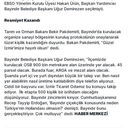
EBSO Yönetim Kurulu Üyesi Hakan Ürün, Başkan Yardımcısı
Bayındır Belediye Başkanı Uğur Demirezen seçilmişti.
Resmiyet Kazandı
Tarım ve Orman Bakanı Bekir Pakdemirli, Bayındır’da kurulacak
organize sanayi bölgesinin kuruluş protokolünün onaylanarak
tüzel kişilik kazandığını duyurdu. Bakan Pakdemirli, “Güzel
İzmir’imize hayırlı olsun” dedi.
Bayındır Belediye Başkanı Uğur Demirezen, “İlçemizde
kurulacak OSB 900 bin metrekare alan üzerinde yer alacak. 45
parsel olacak. Burada fuar, ARGA ve mezat alanı olacak.
Şuanda yurt içi ve yurt dışından büyük bir talep var. Ben nasıl
yer alabilirim nasıl üretime katılabilirim diye telefon alıyoruz.
Ciddi bir başvuru var. İzmir Ticaret Odamız bu konuyu takip
ediyor. İlk etapta 500 kişilik bir istihdam olacağını
düşünüyoruz. Bayındır zincirlerini kırıyor. Cumhurbaşkanımız
Recep Tayyip Erdoğan, ’Bayındır çiçekçilik konusunda neden
Türkiye’nin Hollandası olmasın?’ demişti. Bayındır bunu
gerçekleştiriyor. Çok mutluyuz” dedi.
HABER MERKEZİ