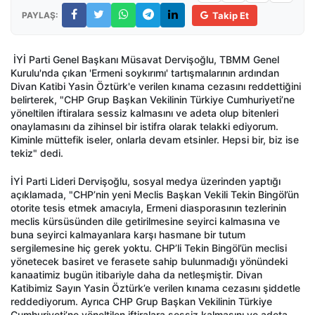
PAYLAŞ:
Takip Et
İYİ Parti Genel Başkanı Müsavat Dervişoğlu, TBMM Genel
Kurulu'nda çıkan 'Ermeni soykırımı' tartışmalarının ardından
Divan Katibi Yasin Öztürk'e verilen kınama cezasını reddettiğini
belirterek, "CHP Grup Başkan Vekilinin Türkiye Cumhuriyeti’ne
yöneltilen iftiralara sessiz kalmasını ve adeta olup bitenleri
onaylamasını da zihinsel bir istifra olarak telakki ediyorum.
Kiminle müttefik iseler, onlarla devam etsinler. Hepsi bir, biz ise
tekiz" dedi.
İYİ Parti Lideri Dervişoğlu, sosyal medya üzerinden yaptığı
açıklamada, "CHP’nin yeni Meclis Başkan Vekili Tekin Bingöl’ün
otorite tesis etmek amacıyla, Ermeni diasporasının tezlerinin
meclis kürsüsünden dile getirilmesine seyirci kalmasına ve
buna seyirci kalmayanlara karşı hasmane bir tutum
sergilemesine hiç gerek yoktu. CHP’li Tekin Bingöl’ün meclisi
yönetecek basiret ve ferasete sahip bulunmadığı yönündeki
kanaatimiz bugün itibariyle daha da netleşmiştir. Divan
Katibimiz Sayın Yasin Öztürk’e verilen kınama cezasını şiddetle
reddediyorum. Ayrıca CHP Grup Başkan Vekilinin Türkiye
Cumhuriyeti’ne yöneltilen iftiralara sessiz kalmasını ve adeta