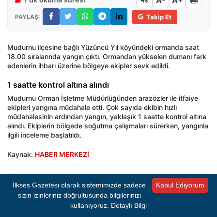
A-
A+
PAYLAŞ:
Takip Et
Mudurnu ilçesine bağlı Yüzüncü Yıl köyündeki ormanda saat
18.00 sıralarında yangın çıktı. Ormandan yükselen dumanı fark
edenlerin ihbarı üzerine bölgeye ekipler sevk edildi.
1 saatte kontrol altına alındı
Mudurnu Orman İşletme Müdürlüğünden arazözler ile itfaiye
ekipleri yangına müdahale etti. Çok sayıda ekibin hızlı
müdahalesinin ardından yangın, yaklaşık 1 saatte kontrol altına
alındı. Ekiplerin bölgede soğutma çalışmaları sürerken, yangınla
ilgili inceleme başlatıldı.
Kaynak:
HABER MERKEZİ
İlkses Gazetesi olarak sistemimizde sadece
Kabul Ediyorum
İlkses Gazetesi'nden sıcak gelişmeleri anında
sizin izinleriniz doğrultusunda bilgilerinizi
öğrenmek için Google Haberler'de bizi takip edin!
kullanıyoruz.
Detaylı Bilgi