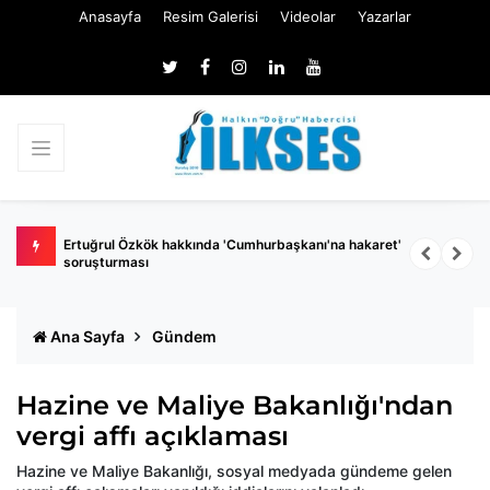
Anasayfa
Resim Galerisi
Videolar
Yazarlar
 belli
Ertuğrul Özkök hakkında 'Cumhurbaşkanı'na hakaret'
Ç
soruşturması
k
Ana Sayfa
Gündem
Hazine ve Maliye Bakanlığı'ndan
vergi affı açıklaması
Hazine ve Maliye Bakanlığı, sosyal medyada gündeme gelen