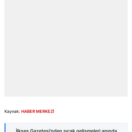
Kaynak:
HABER MERKEZİ
İlkses Gazetesi'nden sıcak gelişmeleri anında