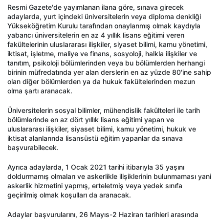
Resmi Gazete'de yayımlanan ilana göre, sınava girecek
adaylarda, yurt içindeki üniversitelerin veya diploma denkliği
Yükseköğretim Kurulu tarafından onaylanmış olmak kaydıyla
yabancı üniversitelerin en az 4 yıllık lisans eğitimi veren
fakültelerinin uluslararası ilişkiler, siyaset bilimi, kamu yönetimi,
iktisat, işletme, maliye ve finans, sosyoloji, halkla ilişkiler ve
tanıtım, psikoloji bölümlerinden veya bu bölümlerden herhangi
birinin müfredatında yer alan derslerin en az yüzde 80'ine sahip
olan diğer bölümlerden ya da hukuk fakültelerinden mezun
olma şartı aranacak.
Üniversitelerin sosyal bilimler, mühendislik fakülteleri ile tarih
bölümlerinde en az dört yıllık lisans eğitimi yapan ve
uluslararası ilişkiler, siyaset bilimi, kamu yönetimi, hukuk ve
iktisat alanlarında lisansüstü eğitim yapanlar da sınava
başvurabilecek.
Ayrıca adaylarda, 1 Ocak 2021 tarihi itibarıyla 35 yaşını
doldurmamış olmaları ve askerlikle ilişiklerinin bulunmaması yani
askerlik hizmetini yapmış, erteletmiş veya yedek sınıfa
geçirilmiş olmak koşulları da aranacak.
Adaylar başvurularını, 26 Mayıs-2 Haziran tarihleri arasında