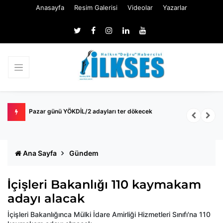
Anasayfa
Resim Galerisi
Videolar
Yazarlar
k
Pazar günü YÖKDİL/2 adayları ter dökecek
B
S
Ana Sayfa
Gündem
İçişleri Bakanlığı 110 kaymakam
adayı alacak
İçişleri Bakanlığınca Mülki İdare Amirliği Hizmetleri Sınıfı'na 110