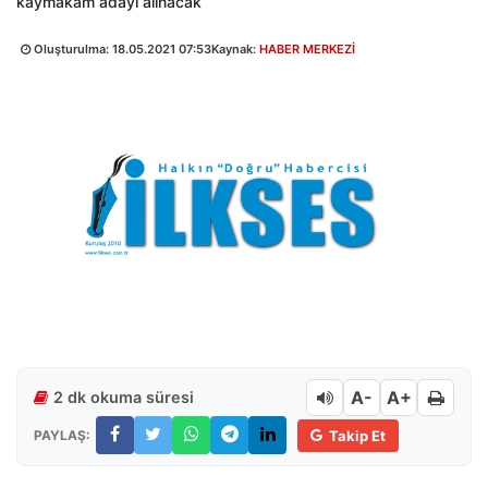
kaymakam adayı alınacak
Oluşturulma:
18.05.2021 07:53
Kaynak:
HABER MERKEZİ
A-
A+
2 dk okuma süresi
PAYLAŞ:
Takip Et