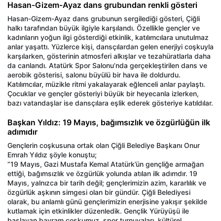
Hasan-Gizem-Ayaz dans grubundan renkli gösteri
Hasan-Gizem-Ayaz dans grubunun sergilediği gösteri, Çiğli
halkı tarafından büyük ilgiyle karşılandı. Özellikle gençler ve
kadınların yoğun ilgi gösterdiği etkinlik, katılımcılara unutulmaz
anlar yaşattı. Yüzlerce kişi, dansçılardan gelen enerjiyi coşkuyla
karşılarken, gösterinin atmosferi alkışlar ve tezahüratlarla daha
da canlandı. Atatürk Spor Salonu’nda gerçekleştirilen dans ve
aerobik gösterisi, salonu büyülü bir hava ile doldurdu.
Katılımcılar, müzikle ritmi yakalayarak eğlenceli anlar paylaştı.
Çocuklar ve gençler gösteriyi büyük bir heyecanla izlerken,
bazı vatandaşlar ise dansçılara eşlik ederek gösteriye katıldılar.
Başkan Yıldız: 19 Mayıs, bağımsızlık ve özgürlüğün ilk
adımıdır
Gençlerin coşkusuna ortak olan Çiğli Belediye Başkanı Onur
Emrah Yıldız şöyle konuştu;
“19 Mayıs, Gazi Mustafa Kemal Atatürk’ün gençliğe armağan
ettiği, bağımsızlık ve özgürlük yolunda atılan ilk adımdır. 19
Mayıs, yalnızca bir tarih değil; gençlerimizin azim, kararlılık ve
özgürlük aşkının simgesi olan bir gündür. Çiğli Belediyesi
olarak, bu anlamlı günü gençlerimizin enerjisine yakışır şekilde
kutlamak için etkinlikler düzenledik. Gençlik Yürüyüşü ile
başlayan bayram coşkumuz, spor turnuvaları, kültürel