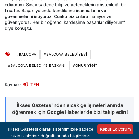
ediyorum. Sınav sadece bilgi ve yeteneklerin gösterildiği bir
fırsattır. Başarı yolunda kendilerine inanmalarını ve
güvenmelerini istiyoruz. Çünkü biz onlara inanıyor ve
güveniyoruz. Her bir öğrenci kardeşime başarılar diliyorum”
diye konuştu.
#BALÇOVA
#BALÇOVA BELEDIYESI
#BALÇOVA BELEDIYE BAŞKANI
#ONUR YIĞIT
Kaynak:
BÜLTEN
İlkses Gazetesi'nden sıcak gelişmeleri anında
öğrenmek için Google Haberler'de bizi takip edin!
Google News'te Abone Ol
İlkses Gazetesi olarak sistemimizde sadece
Kabul Ediyorum
sizin izinleriniz doğrultusunda bilgilerinizi