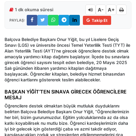
A-
A+
1 dk okuma süresi
PAYLAŞ:
Takip Et
Balçova Belediye Başkanı Onur Yiğit, bu yıl Liselere Geçiş
Sınavı (LGS) ve üniversite öncesi Temel Yeterlilik Testi (TYT) ile
Alan Yeterlilik Testi (AYT)’ne girecek öğrencilere destek olmak
amacıyla yardımcı kitap dağıtımı başlatıyor. İlçede bu sınavlara
girecek öğrenci sayısını tespit eden belediye, 20 Mayıs 2025
Salı gününden itibaren yardımcı kitapları dağıtmaya
başlayacak. Öğrenciler kitapları, belediye hizmet binasından
öğrenci kartlarını göstererek teslim alabilecekler.
BAŞKAN YİĞİT’TEN SINAVA GİRECEK ÖĞRENCİLERE
MESAJ
Öğrencilere destek olmaktan büyük mutluluk duyduklarını
belirten Balçova Belediye Başkanı Onur Yiğit, ”Öğrencilerimizin
her biri, bizim gururumuzdur. Eğitim yolculuklarında az da olsa
katkı koyabilirsek nu mutlu bize. Öğrenci kardeşlerimizin daha
iyi bir gelecek için gösterdiği çaba ve azmi takdir ediyor,
karşılaşacakları zorluk ve streslerden etkilenmemelerini rica