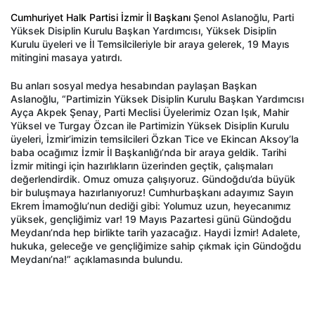
Cumhuriyet Halk Partisi İzmir İl Başkanı
Şenol Aslanoğlu, Parti
Yüksek Disiplin Kurulu Başkan Yardımcısı, Yüksek Disiplin
Kurulu üyeleri ve İl Temsilcileriyle bir araya gelerek, 19 Mayıs
mitingini masaya yatırdı.
Bu anları sosyal medya hesabından paylaşan Başkan
Aslanoğlu, “Partimizin Yüksek Disiplin Kurulu Başkan Yardımcısı
Ayça Akpek Şenay, Parti Meclisi Üyelerimiz Ozan Işık, Mahir
Yüksel ve Turgay Özcan ile Partimizin Yüksek Disiplin Kurulu
üyeleri, İzmir’imizin temsilcileri Özkan Tice ve Ekincan Aksoy’la
baba ocağımız İzmir İl Başkanlığı’nda bir araya geldik. Tarihi
İzmir mitingi için hazırlıkların üzerinden geçtik, çalışmaları
değerlendirdik. Omuz omuza çalışıyoruz. Gündoğdu’da büyük
bir buluşmaya hazırlanıyoruz! Cumhurbaşkanı adayımız Sayın
Ekrem İmamoğlu’nun dediği gibi: Yolumuz uzun, heyecanımız
yüksek, gençliğimiz var! 19 Mayıs Pazartesi günü Gündoğdu
Meydanı’nda hep birlikte tarih yazacağız. Haydi İzmir! Adalete,
hukuka, geleceğe ve gençliğimize sahip çıkmak için Gündoğdu
Meydanı’na!” açıklamasında bulundu.