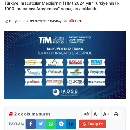
Türkiye İhracatçılar Meclisi’nin (TİM) 2024 yılı “Türkiye’nin İlk
1000 İhracatçısı Araştırması” sonuçları açıklandı.
Oluşturulma:
03.07.2025 11:45
Kaynak:
BÜLTEN
A-
A+
2 dk okuma süresi
PAYLAŞ:
Takip Et