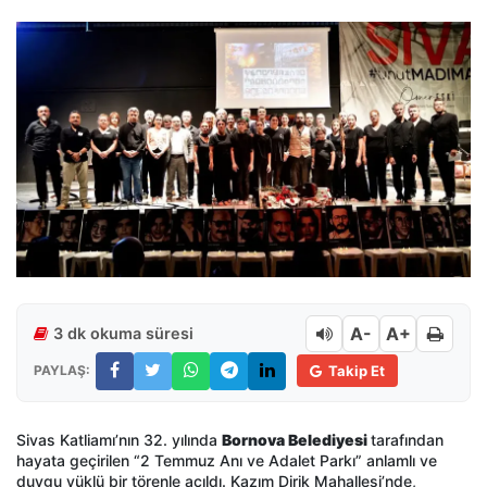
A-
A+
3 dk okuma süresi
PAYLAŞ:
Takip Et
Sivas Katliamı’nın 32. yılında
Bornova Belediyesi
tarafından
hayata geçirilen “2 Temmuz Anı ve Adalet Parkı” anlamlı ve
duygu yüklü bir törenle açıldı. Kazım Dirik Mahallesi’nde,