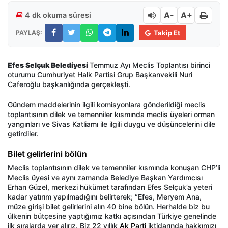
A-
A+
4 dk okuma süresi
PAYLAŞ:
Takip Et
Efes Selçuk Belediyesi
Temmuz Ayı Meclis Toplantısı birinci
oturumu Cumhuriyet Halk Partisi Grup Başkanvekili Nuri
Caferoğlu başkanlığında gerçekleşti.
Gündem maddelerinin ilgili komisyonlara gönderildiği meclis
toplantısının dilek ve temenniler kısmında meclis üyeleri orman
yangınları ve Sivas Katliamı ile ilgili duygu ve düşüncelerini dile
getirdiler.
Bilet gelirlerini bölün
Meclis toplantısının dilek ve temenniler kısmında konuşan CHP’li
Meclis üyesi ve aynı zamanda Belediye Başkan Yardımcısı
Erhan Güzel, merkezi hükümet tarafından Efes Selçuk’a yeteri
kadar yatırım yapılmadığını belirterek; “Efes, Meryem Ana,
müze girişi bilet gelirlerini alın 40 bine bölün. Herhalde biz bu
ülkenin bütçesine yaptığımız katkı açısından Türkiye genelinde
ilk sıralarda yer alırız. Biz 22 yıllık
Ak Parti
iktidarında hakkımızı