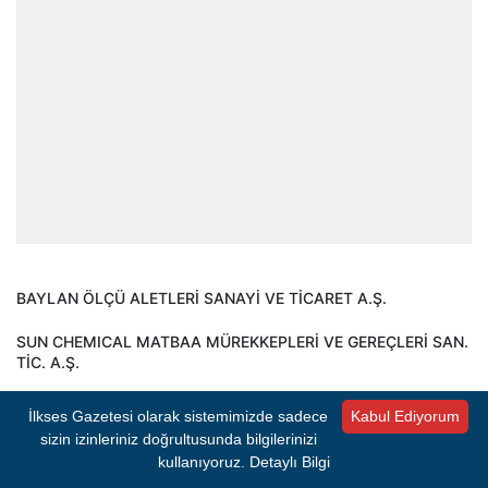
BAYLAN ÖLÇÜ ALETLERİ SANAYİ VE TİCARET A.Ş.
SUN CHEMICAL MATBAA MÜREKKEPLERİ VE GEREÇLERİ SAN.
TİC. A.Ş.
ALLIANCE ONE TÜTÜN A.Ş.
İlkses Gazetesi olarak sistemimizde sadece
Kabul Ediyorum
sizin izinleriniz doğrultusunda bilgilerinizi
NİMEKS ORGANİK TARIM ÜRÜNLERİ SANAYİ VE TİCARET LTD.
kullanıyoruz.
Detaylı Bilgi
ŞTİ.