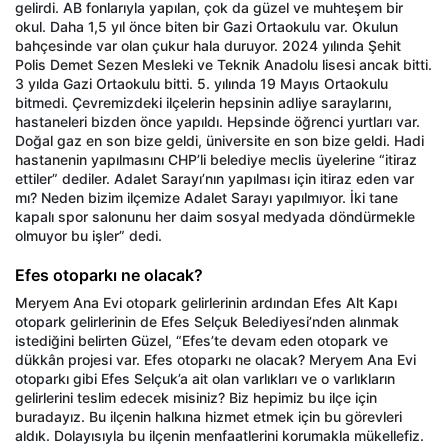
gelirdi. AB fonlarıyla yapılan, çok da güzel ve muhteşem bir
okul. Daha 1,5 yıl önce biten bir Gazi Ortaokulu var. Okulun
bahçesinde var olan çukur hala duruyor. 2024 yılında Şehit
Polis Demet Sezen Mesleki ve Teknik Anadolu lisesi ancak bitti.
3 yılda Gazi Ortaokulu bitti. 5. yılında 19 Mayıs Ortaokulu
bitmedi. Çevremizdeki ilçelerin hepsinin adliye saraylarını,
hastaneleri bizden önce yapıldı. Hepsinde öğrenci yurtları var.
Doğal gaz en son bize geldi, üniversite en son bize geldi. Hadi
hastanenin yapılmasını CHP’li belediye meclis üyelerine “itiraz
ettiler” dediler. Adalet Sarayı’nın yapılması için itiraz eden var
mı? Neden bizim ilçemize Adalet Sarayı yapılmıyor. İki tane
kapalı spor salonunu her daim sosyal medyada döndürmekle
olmuyor bu işler” dedi.
Efes otoparkı ne olacak?
Meryem Ana Evi otopark gelirlerinin ardından Efes Alt Kapı
otopark gelirlerinin de Efes Selçuk Belediyesi’nden alınmak
istediğini belirten Güzel, “Efes’te devam eden otopark ve
dükkân projesi var. Efes otoparkı ne olacak? Meryem Ana Evi
otoparkı gibi Efes Selçuk’a ait olan varlıkları ve o varlıkların
gelirlerini teslim edecek misiniz? Biz hepimiz bu ilçe için
buradayız. Bu ilçenin halkına hizmet etmek için bu görevleri
aldık. Dolayısıyla bu ilçenin menfaatlerini korumakla mükellefiz.