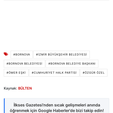
#BORNOVA
#İZMIR BÜYÜKŞEHIR BELEDIYESI
#BORNOVA BELEDIYESI
#BORNOVA BELEDIYE BAŞKANI
#ÖMER EŞKI
#CUMHURİYET HALK PARTİSİ
#ÖZGÜR ÖZEL
Kaynak:
BÜLTEN
İlkses Gazetesi'nden sıcak gelişmeleri anında
öğrenmek için Google Haberler'de bizi takip edin!