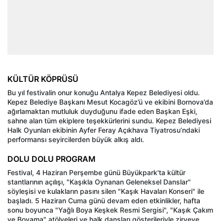
KÜLTÜR KÖPRÜSÜ
Bu yıl festivalin onur konuğu Antalya Kepez Belediyesi oldu.
Kepez Belediye Başkanı Mesut Kocagöz’ü ve ekibini Bornova’da
ağırlamaktan mutluluk duyduğunu ifade eden Başkan Eşki,
sahne alan tüm ekiplere teşekkürlerini sundu. Kepez Belediyesi
Halk Oyunları ekibinin Ayfer Feray Açıkhava Tiyatrosu’ndaki
performansı seyircilerden büyük alkış aldı.
DOLU DOLU PROGRAM
Festival, 4 Haziran Perşembe günü Büyükpark'ta kültür
stantlarının açılışı, "Kaşıkla Oynanan Geleneksel Danslar"
söyleşisi ve kulakların pasını silen "Kaşık Havaları Konseri" ile
başladı. 5 Haziran Cuma günü devam eden etkinlikler, hafta
sonu boyunca "Yağlı Boya Keşkek Resmi Sergisi", "Kaşık Çakım
ve Boyama" atölyeleri ve halk dansları gösterileriyle zirveye