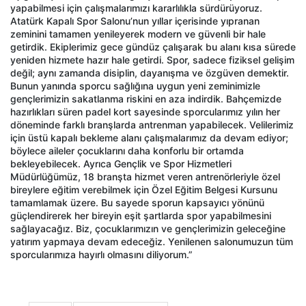
yapabilmesi için çalışmalarımızı kararlılıkla sürdürüyoruz.
Atatürk Kapalı Spor Salonu’nun yıllar içerisinde yıpranan
zeminini tamamen yenileyerek modern ve güvenli bir hale
getirdik. Ekiplerimiz gece gündüz çalışarak bu alanı kısa sürede
yeniden hizmete hazır hale getirdi. Spor, sadece fiziksel gelişim
değil; aynı zamanda disiplin, dayanışma ve özgüven demektir.
Bunun yanında sporcu sağlığına uygun yeni zeminimizle
gençlerimizin sakatlanma riskini en aza indirdik. Bahçemizde
hazırlıkları süren padel kort sayesinde sporcularımız yılın her
döneminde farklı branşlarda antrenman yapabilecek. Velilerimiz
için üstü kapalı bekleme alanı çalışmalarımız da devam ediyor;
böylece aileler çocuklarını daha konforlu bir ortamda
bekleyebilecek. Ayrıca Gençlik ve Spor Hizmetleri
Müdürlüğümüz, 18 branşta hizmet veren antrenörleriyle özel
bireylere eğitim verebilmek için Özel Eğitim Belgesi Kursunu
tamamlamak üzere. Bu sayede sporun kapsayıcı yönünü
güçlendirerek her bireyin eşit şartlarda spor yapabilmesini
sağlayacağız. Biz, çocuklarımızın ve gençlerimizin geleceğine
yatırım yapmaya devam edeceğiz. Yenilenen salonumuzun tüm
sporcularımıza hayırlı olmasını diliyorum.”