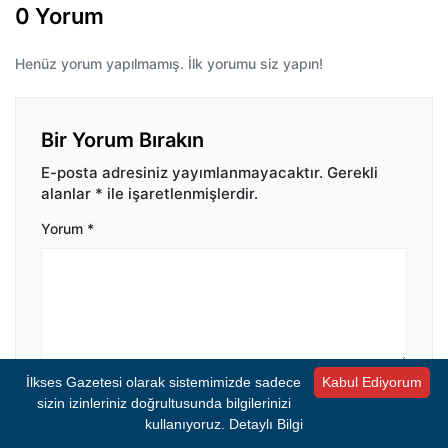
0 Yorum
Henüz yorum yapılmamış. İlk yorumu siz yapın!
Bir Yorum Bırakın
E-posta adresiniz yayımlanmayacaktır.
Gerekli
alanlar
*
ile işaretlenmişlerdir.
Yorum
*
İlkses Gazetesi olarak sistemimizde sadece
Kabul Ediyorum
İsim
*
E-posta
*
sizin izinleriniz doğrultusunda bilgilerinizi
kullanıyoruz.
Detaylı Bilgi