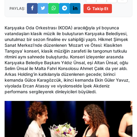
PAYLAŞ:
Takip Et
Karşıyaka Oda Orkestrası (KODA) aracılığıyla yıl boyunca
vatandaşları klasik müzik ile buluşturan Karşıyaka Belediyesi,
unutulmaz bir sezon finaline ev sahipliği yaptı. Hikmet Şimşek
Sanat Merkezi’nde düzenlenen ‘Mozart ve Ötesi: Klasikten
Tangoya’ konseri, klasik müziğin zarafeti ile tangonun tutkulu
ritmini aynı sahnede buluşturdu. Konseri izleyenler arasında
Karşıyaka Belediye Başkanı Yıldız Ünsal, eşi Altan Ünsal, oğlu
Selim Ünsal ile Malta Fahri Konsolosu Ahmet Çalık da yer aldı.
Arkas Holding’in katkılarıyla düzenlenen gecede; birinci
kemanda Gülce Karagözcük, ikinci kemanda Ekin Güler Yavuz,
viyolada Ercan Atasoy ve viyolonselde İpek Akdeniz
performans sergileyerek dinleyicileri büyüledi.