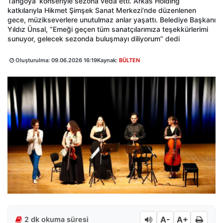
Tangoya’ konseriyle sezona veda etti. Arkas Holding
katkılarıyla Hikmet Şimşek Sanat Merkezi’nde düzenlenen
gece, müzikseverlere unutulmaz anlar yaşattı. Belediye Başkanı
Yıldız Ünsal, “Emeği geçen tüm sanatçılarımıza teşekkürlerimi
sunuyor, gelecek sezonda buluşmayı diliyorum” dedi
Oluşturulma:
09.06.2026 16:19
Kaynak:
BÜLTEN
A-
A+
2 dk okuma süresi