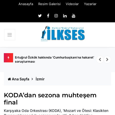
Anasayfa
Resim Galerisi
Videolar
Yazarlar
 belli
Ertuğrul Özkök hakkında 'Cumhurbaşkanı'na hakaret'
Ç
soruşturması
k
Ana Sayfa
İzmir
KODA’dan sezona muhteşem
final
Karşıyaka Oda Orkestrası (KODA), ‘Mozart ve Ötesi: Klasikten