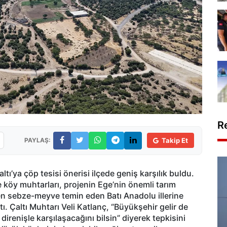
R
PAYLAŞ:
Takip Et
ı’ya çöp tesisi önerisi ilçede geniş karşılık buldu.
köy muhtarları, projenin Ege’nin önemli tarım
 sebze-meyve temin eden Batı Anadolu illerine
tı. Çaltı Muhtarı Veli Katlanç, “Büyükşehir gelir de
renişle karşılaşacağını bilsin” diyerek tepkisini