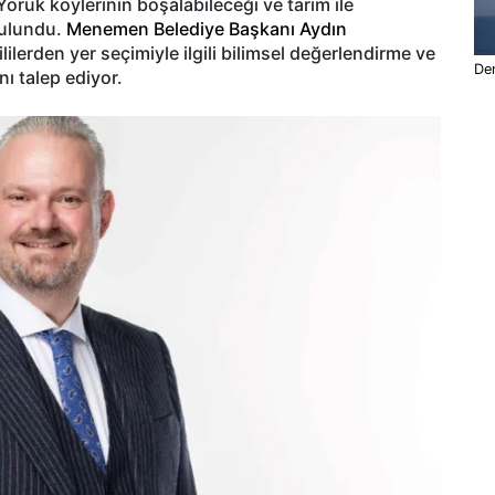
Yörük köylerinin boşalabileceği ve tarım ile
bulundu.
Menemen Belediye Başkanı Aydın
ilerden yer seçimiyle ilgili bilimsel değerlendirme ve
De
nı talep ediyor.