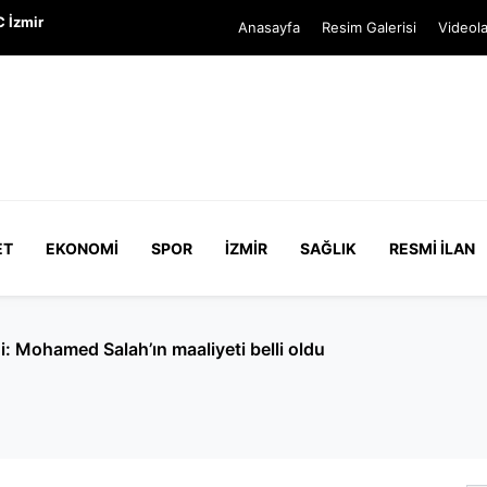
 İzmir
Anasayfa
Resim Galerisi
Videola
ET
EKONOMI
SPOR
İZMIR
SAĞLIK
RESMI İLAN
Cumhurbaşkanı'na hakaret' soruşturması