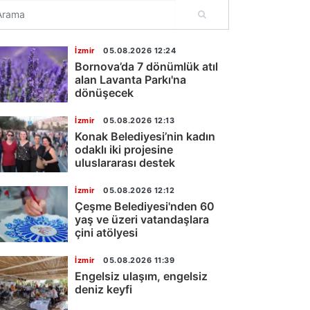
İzmir
05.08.2026 12:24
Bornova’da 7 dönümlük atıl
alan Lavanta Parkı'na
dönüşecek
İzmir
05.08.2026 12:13
Konak Belediyesi’nin kadın
odaklı iki projesine
uluslararası destek
İzmir
05.08.2026 12:12
Çeşme Belediyesi'nden 60
yaş ve üzeri vatandaşlara
çini atölyesi
İzmir
05.08.2026 11:39
Engelsiz ulaşım, engelsiz
deniz keyfi