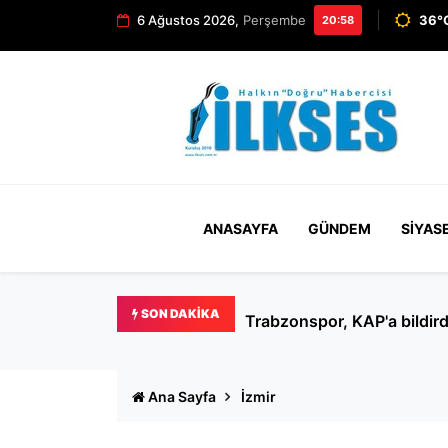
6 Ağustos 2026,
Perşembe
36°C
20:58
ANASAYFA
GÜNDEM
SIYAS
SON DAKIKA
Ertuğrul Özkök hakkında '
Ana Sayfa
İzmir