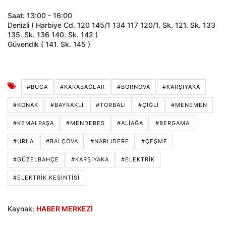
Saat: 13:00 - 16:00
Denizli ( Harbiye Cd. 120 145/1 134 117 120/1. Sk. 121. Sk. 133
135. Sk. 136 140. Sk. 142 )
Güvendik ( 141. Sk. 145 )
#BUCA
#KARABAĞLAR
#BORNOVA
#KARŞIYAKA
#KONAK
#BAYRAKLI
#TORBALI
#ÇIĞLI
#MENEMEN
#KEMALPAŞA
#MENDERES
#ALIAĞA
#BERGAMA
#URLA
#BALÇOVA
#NARLIDERE
#ÇEŞME
#GÜZELBAHÇE
#KARŞIYAKA
#ELEKTRIK
#ELEKTRIK KESINTISI
Kaynak:
HABER MERKEZİ