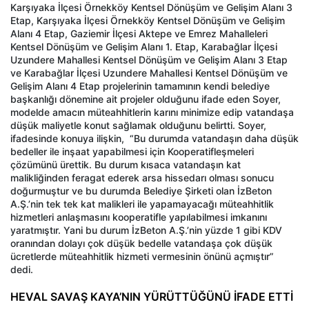
Karşıyaka İlçesi Örnekköy Kentsel Dönüşüm ve Gelişim Alanı 3
Etap, Karşıyaka İlçesi Örnekköy Kentsel Dönüşüm ve Gelişim
Alanı 4 Etap, Gaziemir İlçesi Aktepe ve Emrez Mahalleleri
Kentsel Dönüşüm ve Gelişim Alanı 1. Etap, Karabağlar İlçesi
Uzundere Mahallesi Kentsel Dönüşüm ve Gelişim Alanı 3 Etap
ve Karabağlar İlçesi Uzundere Mahallesi Kentsel Dönüşüm ve
Gelişim Alanı 4 Etap projelerinin tamamının kendi belediye
başkanlığı dönemine ait projeler olduğunu ifade eden Soyer,
modelde amacın müteahhitlerin karını minimize edip vatandaşa
düşük maliyetle konut sağlamak olduğunu belirtti. Soyer,
ifadesinde konuya ilişkin, “Bu durumda vatandaşın daha düşük
bedeller ile inşaat yapabilmesi için Kooperatifleşmeleri
çözümünü ürettik. Bu durum kısaca vatandaşın kat
malikliğinden feragat ederek arsa hissedarı olması sonucu
doğurmuştur ve bu durumda Belediye Şirketi olan İzBeton
A.Ş.’nin tek tek kat malikleri ile yapamayacağı müteahhitlik
hizmetleri anlaşmasını kooperatifle yapılabilmesi imkanını
yaratmıştır. Yani bu durum İzBeton A.Ş.’nin yüzde 1 gibi KDV
oranından dolayı çok düşük bedelle vatandaşa çok düşük
ücretlerde müteahhitlik hizmeti vermesinin önünü açmıştır”
dedi.
HEVAL SAVAŞ KAYA’NIN YÜRÜTTÜĞÜNÜ İFADE ETTİ