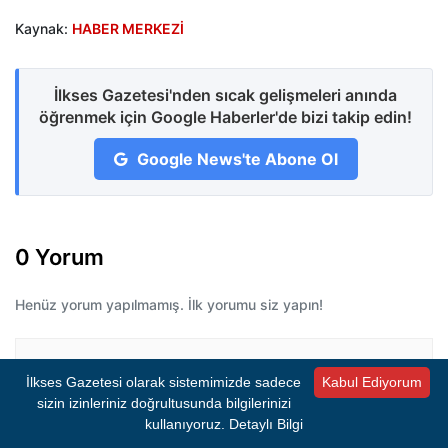
Kaynak:
HABER MERKEZİ
İlkses Gazetesi'nden sıcak gelişmeleri anında
öğrenmek için Google Haberler'de bizi takip edin!
Google News'te Abone Ol
0 Yorum
Henüz yorum yapılmamış. İlk yorumu siz yapın!
Bir Yorum Bırakın
İlkses Gazetesi olarak sistemimizde sadece
Kabul Ediyorum
sizin izinleriniz doğrultusunda bilgilerinizi
E-posta adresiniz yayımlanmayacaktır.
Gerekli
kullanıyoruz.
Detaylı Bilgi
alanlar
*
ile işaretlenmişlerdir.