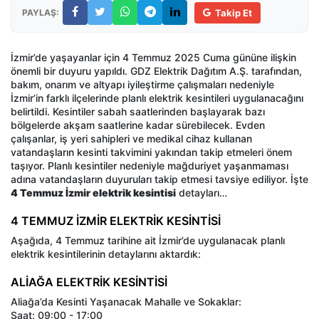
PAYLAŞ:
Takip Et
İzmir’de yaşayanlar için 4 Temmuz 2025 Cuma gününe ilişkin
önemli bir duyuru yapıldı. GDZ Elektrik Dağıtım A.Ş. tarafından,
bakım, onarım ve altyapı iyileştirme çalışmaları nedeniyle
İzmir’in farklı ilçelerinde planlı elektrik kesintileri uygulanacağını
belirtildi. Kesintiler sabah saatlerinden başlayarak bazı
bölgelerde akşam saatlerine kadar sürebilecek. Evden
çalışanlar, iş yeri sahipleri ve medikal cihaz kullanan
vatandaşların kesinti takvimini yakından takip etmeleri önem
taşıyor. Planlı kesintiler nedeniyle mağduriyet yaşanmaması
adına vatandaşların duyuruları takip etmesi tavsiye ediliyor. İşte
4 Temmuz İzmir elektrik kesintisi
detayları…
4 TEMMUZ İZMİR ELEKTRİK KESİNTİSİ
Aşağıda, 4 Temmuz tarihine ait İzmir’de uygulanacak planlı
elektrik kesintilerinin detaylarını aktardık:
ALİAĞA ELEKTRİK KESİNTİSİ
Aliağa’da Kesinti Yaşanacak Mahalle ve Sokaklar:
Saat: 09:00 - 17:00