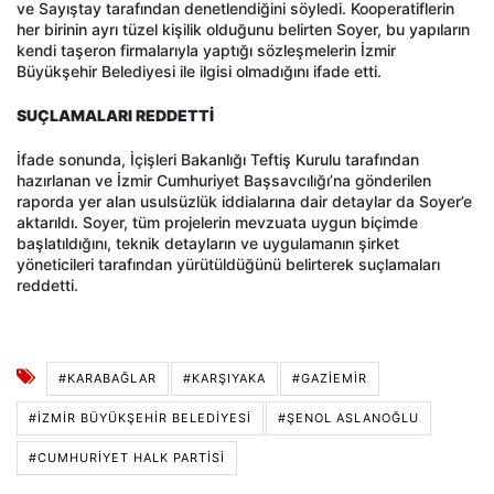
ve Sayıştay tarafından denetlendiğini söyledi. Kooperatiflerin
her birinin ayrı tüzel kişilik olduğunu belirten Soyer, bu yapıların
kendi taşeron firmalarıyla yaptığı sözleşmelerin İzmir
Büyükşehir Belediyesi ile ilgisi olmadığını ifade etti.
SUÇLAMALARI REDDETTİ
İfade sonunda, İçişleri Bakanlığı Teftiş Kurulu tarafından
hazırlanan ve İzmir Cumhuriyet Başsavcılığı’na gönderilen
raporda yer alan usulsüzlük iddialarına dair detaylar da Soyer’e
aktarıldı. Soyer, tüm projelerin mevzuata uygun biçimde
başlatıldığını, teknik detayların ve uygulamanın şirket
yöneticileri tarafından yürütüldüğünü belirterek suçlamaları
reddetti.
#KARABAĞLAR
#KARŞIYAKA
#GAZIEMIR
#İZMIR BÜYÜKŞEHIR BELEDIYESI
#ŞENOL ASLANOĞLU
#CUMHURİYET HALK PARTİSİ