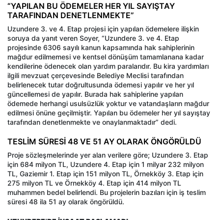
“YAPILAN BU ÖDEMELER HER YIL SAYIŞTAY
TARAFINDAN DENETLENMEKTE”
Uzundere 3. ve 4. Etap projesi için yapılan ödemelere ilişkin
soruya da yanıt veren Soyer, “Uzundere 3. ve 4. Etap
projesinde 6306 sayılı kanun kapsamında hak sahiplerinin
mağdur edilmemesi ve kentsel dönüşüm tamamlanana kadar
kendilerine ödenecek olan yardım paralarıdır. Bu kira yardımları
ilgili mevzuat çerçevesinde Belediye Meclisi tarafından
belirlenecek tutar doğrultusunda ödemesi yapılır ve her yıl
güncellemesi de yapılır. Burada hak sahiplerine yapılan
ödemede herhangi usulsüzlük yoktur ve vatandaşların mağdur
edilmesi önüne geçilmiştir. Yapılan bu ödemeler her yıl sayıştay
tarafından denetlenmekte ve onaylanmaktadır” dedi.
TESLİM SÜRESİ 48 VE 51 AY OLARAK ÖNGÖRÜLDÜ
Proje sözleşmelerinde yer alan verilere göre; Uzundere 3. Etap
için 684 milyon TL, Uzundere 4. Etap için 1 milyar 232 milyon
TL, Gaziemir 1. Etap için 151 milyon TL, Örnekköy 3. Etap için
275 milyon TL ve Örnekköy 4. Etap için 414 milyon TL
muhammen bedel belirlendi. Bu projelerin bazıları için iş teslim
süresi 48 ila 51 ay olarak öngörüldü.