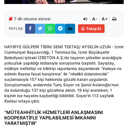
A-
A+
7 dk okuma süresi
PAYLAŞ:
Takip Et
HAYRİYE GÜLPERİ TİBİN/ SEMİ TEKTAŞ/ AYSELİN UZUN - İzmir
Cumhuriyet Başsavcılığı, 1 Temmuz’da, İzmir Büyükşehir
Belediyesi iştiraki İZBETON A.Ş.’de taşeron şirketler aracılığıyla
yolsuzluk yapıldığı iddiasıyla soruşturma başlattı. Sayıştay,
mülkiye müfettişi ve bilirkişi raporlarına dayanılarak “ihaleye ve
edimin ifasına fesat karıştırma” ile “nitelikli dolandırıcılık”
suçlamasıyla 157 kişi hakkında gözaltı kararı uygulandı.
Soruşturmada, aralarında Tunç Soyer ve Şenol Aslanoğlu’nun
da bulunduğu 137 kişi gözaltına alındı. 19 kişi aranırken, 1
kişinin ise hayatını kaybettiği bildirildi. Soyer’in 113 sayfalık
ifadesi ortaya çıktı.
“MÜTEAHHİTLİK HİZMETLERİ ANLAŞMASINI
KOOPERATİFLE YAPILABİLMESİ İMKANINI
YARATMIŞTIR”