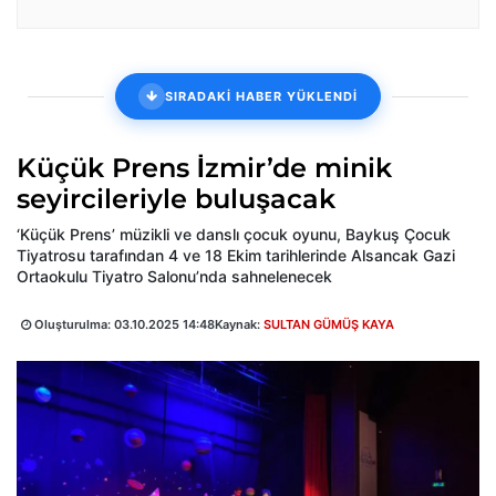
SIRADAKİ HABER YÜKLENDİ
Küçük Prens İzmir’de minik
seyircileriyle buluşacak
‘Küçük Prens’ müzikli ve danslı çocuk oyunu, Baykuş Çocuk
Tiyatrosu tarafından 4 ve 18 Ekim tarihlerinde Alsancak Gazi
Ortaokulu Tiyatro Salonu’nda sahnelenecek
Oluşturulma:
03.10.2025 14:48
Kaynak:
SULTAN GÜMÜŞ KAYA