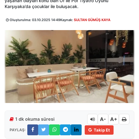
yaşanan olayları konu olan Öf ile Pöf Tiyatro Oyunu
Karşıyaka’da çocuklar ile buluşacak.
Oluşturulma:
03.10.2025 14:49
Kaynak:
SULTAN GÜMÜŞ KAYA
A-
A+
1 dk okuma süresi
PAYLAŞ:
Takip Et