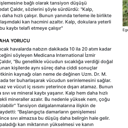
işlemesine bağlı olarak tansiyon düşüşü
dat Çaldır, sözlerini şöyle sürdürdü: "Kalp,
 daha hızlı çalışır. Bunun yanında terleme ile birlikte
aşımdaki kan hacmini azaltır. Kalp, dokulara yeterli
 bu kaybı telafi etmeye çalışır"
Ege
DAHA YORUCU
sıcak havalarda nabzın dakikada 10 ila 20 atım kadar
leceğini söyleyen Medicana International İzmir
aldır, "Bu genellikle vücudun sıcaklığa verdiği doğal
lunan kişilerde aynı süreç daha ciddi sonuçlar
ı etkinin kaynağı olan neme de değinen Uzm. Dr. M.
avada ter buharlaşarak vücudun serinlemesini sağlar.
z ve vücut iç ısısını yeterince dışarı atamaz. Bunun
a sıvı ve mineral kaybı yaşanır. Kalp hem daha hızlı
rekli mineraller azalır. Bu nedenle yüksek nem, çoğu
abilir" Tansiyon dalgalanmalarına ilişkin de
aydetti: "Başlangıçta damarların genişlemesi
rince sıvı almazsa bu düşüş daha belirgin hale gelir.
paladığı kan miktarının yükselmesi ve kanın