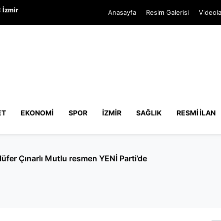
 İzmir
Anasayfa
Resim Galerisi
Videola
ET
EKONOMI
SPOR
İZMIR
SAĞLIK
RESMI İLAN
üfer Çınarlı Mutlu resmen YENİ Parti’de