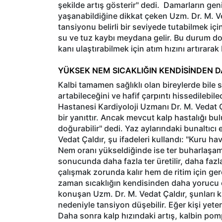
şekilde artış gösterir" dedi.
Damarların gen
yaşanabildiğine dikkat çeken Uzm. Dr. M. Ve
tansiyonu belirli bir seviyede tutabilmek için
su ve tuz kaybı meydana gelir. Bu durum dol
kanı ulaştırabilmek için atım hızını artırarak
YÜKSEK NEM SICAKLIĞIN KENDİSİNDEN 
Kalbi tamamen sağlıklı olan bireylerde bile 
artabileceğini ve hafif çarpıntı hissedilebi
Hastanesi Kardiyoloji Uzmanı Dr. M. Vedat Ç
bir yanıttır. Ancak mevcut kalp hastalığı bu
doğurabilir" dedi. Yaz aylarındaki bunaltıc
Vedat Çaldır, şu ifadeleri kullandı: "Kuru h
Nem oranı yükseldiğinde ise ter buharlaşama
sonucunda daha fazla ter üretilir, daha fazl
çalışmak zorunda kalır hem de ritim için ge
zaman sıcaklığın kendisinden daha yorucu ol
konuşan Uzm. Dr. M. Vedat Çaldır, şunları k
nedeniyle tansiyon düşebilir. Eğer kişi yete
Daha sonra kalp hızındaki artış, kalbin pom