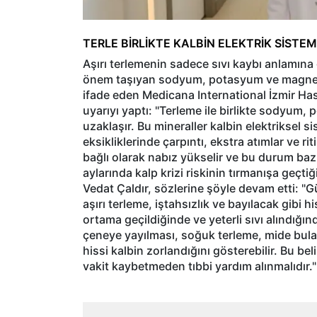
TERLE BİRLİKTE KALBİN ELEKTRİK SİSTE
Aşırı terlemenin sadece sıvı kaybı anlamına 
önem taşıyan sodyum, potasyum ve magnezy
ifade eden Medicana International İzmir Has
uyarıyı yaptı: "Terleme ile birlikte sodyu
uzaklaşır. Bu mineraller kalbin elektriksel s
eksikliklerinde çarpıntı, ekstra atımlar ve ri
bağlı olarak nabız yükselir ve bu durum bazı 
aylarında kalp krizi riskinin tırmanışa geçtiğ
Vedat Çaldır, sözlerine şöyle devam etti: 
aşırı terleme, iştahsızlık ve bayılacak gibi h
ortama geçildiğinde ve yeterli sıvı alındığı
çeneye yayılması, soğuk terleme, mide bulan
hissi kalbin zorlandığını gösterebilir. Bu b
vakit kaybetmeden tıbbi yardım alınmalıdır."