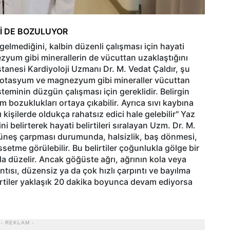
Mİ DE BOZULUYOR
gelmediğini, kalbin düzenli çalışması için hayati
um gibi minerallerin de vücuttan uzaklaştığını
tanesi Kardiyoloji Uzmanı Dr. M. Vedat Çaldır, şu
m, potasyum ve magnezyum gibi mineraller vücuttan
isteminin düzgün çalışması için gereklidir. Belirgin
tim bozuklukları ortaya çıkabilir. Ayrıca sıvı kaybına
kişilerde oldukça rahatsız edici hale gelebilir" Yaz
ini belirterek hayati belirtileri sıralayan Uzm. Dr. M.
"Güneş çarpması durumunda, halsizlik, baş dönmesi,
issetme görülebilir. Bu belirtiler çoğunlukla gölge bir
nda düzelir. Ancak göğüste ağrı, ağrının kola veya
tısı, düzensiz ya da çok hızlı çarpıntı ve bayılma
elirtiler yaklaşık 20 dakika boyunca devam ediyorsa
- REKLAM -