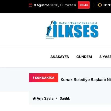
8 Ağustos 2026,
Cumartesi
31°C
08:43
ANASAYFA
GÜNDEM
SIYAS
SON DAKIKA
Konak Belediye Başkanı Nil
Ana Sayfa
Sağlık