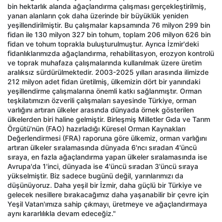
bin hektarlık alanda ağaçlandırma çalışması gerçekleştirilmiş,
yanan alanların çok daha üzerinde bir büyüklük yeniden
yeşillendirilmiştir. Bu çalışmalar kapsamında 76 milyon 299 bin
fidan ile 130 milyon 327 bin tohum, toplam 206 milyon 626 bin
fidan ve tohum toprakla buluşturulmuştur. Ayrıca İzmir'deki
fidanlıklarımızda ağaçlandırma, rehabilitasyon, erozyon kontrolü
ve toprak muhafaza çalışmalarında kullanılmak üzere üretim
aralıksız sürdürülmektedir. 2003-2025 yılları arasında ilimizde
212 milyon adet fidan üretilmiş, ülkemizin dört bir yanındaki
yeşillendirme çalışmalarına önemli katkı sağlanmıştır. Orman
teşkilatımızın özverili çalışmaları sayesinde Türkiye, orman
varlığını artıran ülkeler arasında dünyada örnek gösterilen
ülkelerden biri haline gelmiştir. Birleşmiş Milletler Gıda ve Tarım
Örgütü'nün (FAO) hazırladığı Küresel Orman Kaynakları
Değerlendirmesi (FRA) raporuna göre ülkemiz, orman varlığını
artıran ülkeler sıralamasında dünyada 6'ncı sıradan 4'üncü
sıraya, en fazla ağaçlandırma yapan ülkeler sıralamasında ise
Avrupa'da 1'inci, dünyada ise 4'üncü sıradan 3'üncü sıraya
yükselmiştir. Biz sadece bugünü değil, yarınlarımızı da
düşünüyoruz. Daha yeşil bir İzmir, daha güçlü bir Türkiye ve
gelecek nesillere bırakacağımız daha yaşanabilir bir çevre için
Yeşil Vatan'ımıza sahip çıkmayı, üretmeye ve ağaçlandırmaya
aynı kararlılıkla devam edeceğiz."