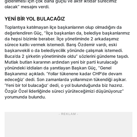
giderilmesi için çok daha güçlü ve aktif iktidar sürecimiz
olacak” mesajını verdi.
YENİ BİR YOL BULACAĞIZ
Toplantıya katılmayan ilçe başkanlarının olup olmadığını da
değerlendiren Güç, “İlçe başkanları da, belediye başkanlarımız
da hepsi bizimle beraber. İlçe yönetiminde 2 arkadaşımız
sürece katkı vermek istemedi. Barış Özdemir vardı, eski
başkanvekili o da belediyecilik yönünde çalışmak istemedi.
Buca’da 2 şirketin yönetiminde oldu” sözlerini gündeme taşıdı.
Mutlak butlan kararının ardından yeni bir parti kurulacağı
yönündeki iddiaları da yanıtlayan Başkan Güç, “Genel
Başkanımız açıkladı. ‘Yollar tükenene kadar CHP’de devam
edeceğiz’ dedi. Son zamanlarda yollarımızın tükendiği aşikar.
‘Yeni bir tol bulacağız’ dedi, o yol bulunduğunda biz hazırız.
Özgür Özel liderliğinde süreci yürüteceğimizi düşünüyoruz”
yorumunda bulundu.
- REKLAM -