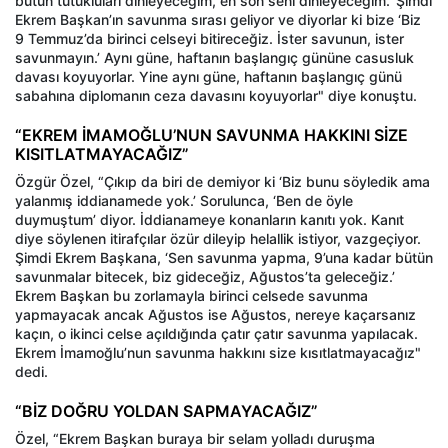
bütün tutukluları dinleyeceğim, en son seni dinleyeceğim.’ Şimdi
Ekrem Başkan’ın savunma sırası geliyor ve diyorlar ki bize ‘Biz
9 Temmuz’da birinci celseyi bitireceğiz. İster savunun, ister
savunmayın.’ Aynı güne, haftanın başlangıç gününe casusluk
davası koyuyorlar. Yine aynı güne, haftanın başlangıç günü
sabahına diplomanın ceza davasını koyuyorlar" diye konuştu.
“EKREM İMAMOĞLU’NUN SAVUNMA HAKKINI SİZE
KISITLATMAYACAĞIZ”
Özgür Özel, “Çıkıp da biri de demiyor ki ‘Biz bunu söyledik ama
yalanmış iddianamede yok.’ Sorulunca, ‘Ben de öyle
duymuştum’ diyor. İddianameye konanların kanıtı yok. Kanıt
diye söylenen itirafçılar özür dileyip helallik istiyor, vazgeçiyor.
Şimdi Ekrem Başkana, ‘Sen savunma yapma, 9’una kadar bütün
savunmalar bitecek, biz gideceğiz, Ağustos’ta geleceğiz.’
Ekrem Başkan bu zorlamayla birinci celsede savunma
yapmayacak ancak Ağustos ise Ağustos, nereye kaçarsanız
kaçın, o ikinci celse açıldığında çatır çatır savunma yapılacak.
Ekrem İmamoğlu’nun savunma hakkını size kısıtlatmayacağız"
dedi.
“BİZ DOĞRU YOLDAN SAPMAYACAĞIZ”
Özel, “Ekrem Başkan buraya bir selam yolladı duruşma