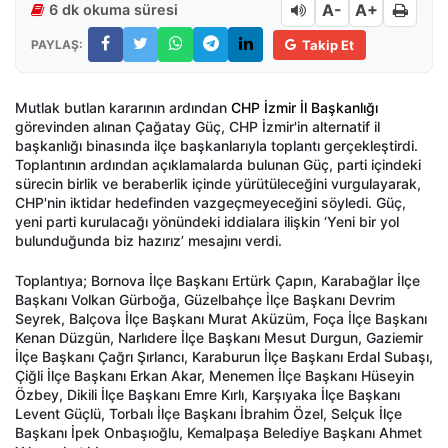
A-
A+
6 dk okuma süresi
PAYLAŞ:
Takip Et
Mutlak butlan kararının ardından
CHP İzmir İl Başkanlığı
görevinden alınan Çağatay Güç, CHP İzmir'in alternatif il
başkanlığı binasında ilçe başkanlarıyla toplantı gerçekleştirdi.
Toplantının ardından açıklamalarda bulunan Güç, parti içindeki
sürecin birlik ve beraberlik içinde yürütüleceğini vurgulayarak,
CHP'nin iktidar hedefinden vazgeçmeyeceğini söyledi. Güç,
yeni parti kurulacağı yönündeki iddialara ilişkin ‘Yeni bir yol
bulunduğunda biz hazırız’ mesajını verdi.
Toplantıya; Bornova İlçe Başkanı Ertürk Çapın, Karabağlar İlçe
Başkanı Volkan Gürboğa, Güzelbahçe İlçe Başkanı Devrim
Seyrek, Balçova İlçe Başkanı Murat Aküzüm, Foça İlçe Başkanı
Kenan Düzgün, Narlıdere İlçe Başkanı Mesut Durgun, Gaziemir
İlçe Başkanı Çağrı Şırlancı, Karaburun İlçe Başkanı Erdal Subaşı,
Çiğli İlçe Başkanı Erkan Akar, Menemen İlçe Başkanı Hüseyin
Özbey, Dikili İlçe Başkanı Emre Kırlı, Karşıyaka İlçe Başkanı
Levent Güçlü, Torbalı İlçe Başkanı İbrahim Özel, Selçuk İlçe
Başkanı İpek Onbaşıoğlu, Kemalpaşa Belediye Başkanı Ahmet