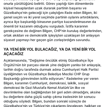
onurla yürüttüğünü belirtti. Görev yaptığı tüm dönemlerde
kişisel hesaplardan uzak durarak partinin başarısı ve
Güzelbahçe'nin geleceği için çalıştığını ifade eden Bilgen, iki
genel seçim ve iki yerel seçimde partinin oylarını artırdıklarını,
ayrıca ilçe başkanlığı binasının partiye kazandırılmasının da
önemli bir kazanım olduğunu vurguladı. İstifa kararının
gerekçesine de değinen Bilgen, CHP'nin kuruluş değerlerinden,
ortak akıldan ve demokratik işleyişten uzaklaşan bir anlayışın
siyaset yapmayı her geçen gün zorlaştırdığını savundu.
YA YENİ BİR YOL BULACAĞIZ, YA DA YENİ BİR YOL
AÇACAĞIZ
Açıklamasında, "Değişime öncülük etmiş Güzelbahçe İlçe
Örgütü'nün bir parçası olarak yine değişim yanlısı bir anlayışla,
tarihin doğru tarafında durmak adına Cumhuriyet Halk Partisi
üyeliğimden ve Güzelbahçe Belediye Meclisi CHP Grup
Başkanlığı görevimden istifa ediyorum." ifadelerine yer veren
Bilgen, kararının Cumhuriyet, demokrasi, laiklik, sosyal
demokrasi ile Gazi Mustafa Kemal Atatürk'ün ilke ve
devrimlerine olan bağlılığından bir geri adım olmadığını, aksine
bu değerlere daha güçlü sahip çıkma iradesinin bir sonucu
olduğunu söyledi. Bilgen, bundan sonraki süreçte de
Güzelbahçe'nin ve Türkiye'nin çıkarlarını önceleyen, halktan ve