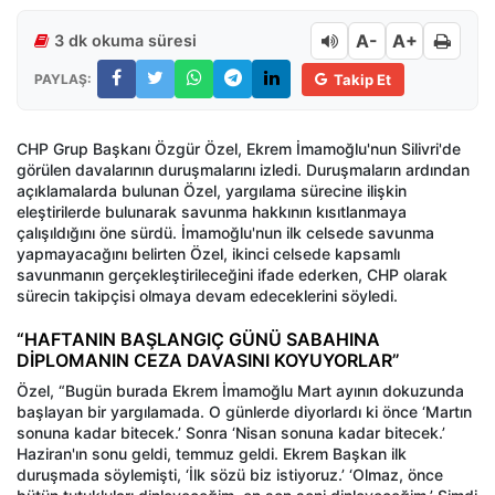
A-
A+
3 dk okuma süresi
PAYLAŞ:
Takip Et
CHP Grup Başkanı Özgür Özel, Ekrem İmamoğlu'nun Silivri'de
görülen davalarının duruşmalarını izledi. Duruşmaların ardından
açıklamalarda bulunan Özel, yargılama sürecine ilişkin
eleştirilerde bulunarak savunma hakkının kısıtlanmaya
çalışıldığını öne sürdü. İmamoğlu'nun ilk celsede savunma
yapmayacağını belirten Özel, ikinci celsede kapsamlı
savunmanın gerçekleştirileceğini ifade ederken, CHP olarak
sürecin takipçisi olmaya devam edeceklerini söyledi.
“HAFTANIN BAŞLANGIÇ GÜNÜ SABAHINA
DİPLOMANIN CEZA DAVASINI KOYUYORLAR”
Özel, “Bugün burada Ekrem İmamoğlu Mart ayının dokuzunda
başlayan bir yargılamada. O günlerde diyorlardı ki önce ‘Martın
sonuna kadar bitecek.’ Sonra ‘Nisan sonuna kadar bitecek.’
Haziran'ın sonu geldi, temmuz geldi. Ekrem Başkan ilk
duruşmada söylemişti, ‘İlk sözü biz istiyoruz.’ ‘Olmaz, önce