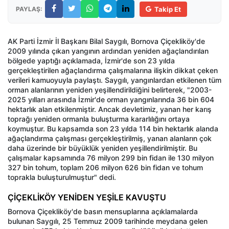
PAYLAŞ:
Takip Et
AK Parti İzmir İl Başkanı Bilal Saygılı, Bornova Çiçekliköy'de
2009 yılında çıkan yangının ardından yeniden ağaçlandırılan
bölgede yaptığı açıklamada, İzmir'de son 23 yılda
gerçekleştirilen ağaçlandırma çalışmalarına ilişkin dikkat çeken
verileri kamuoyuyla paylaştı. Saygılı, yangınlardan etkilenen tüm
orman alanlarının yeniden yeşillendirildiğini belirterek, "2003-
2025 yılları arasında İzmir'de orman yangınlarında 36 bin 604
hektarlık alan etkilenmiştir. Ancak devletimiz, yanan her karış
toprağı yeniden ormanla buluşturma kararlılığını ortaya
koymuştur. Bu kapsamda son 23 yılda 114 bin hektarlık alanda
ağaçlandırma çalışması gerçekleştirilmiş, yanan alanların çok
daha üzerinde bir büyüklük yeniden yeşillendirilmiştir. Bu
çalışmalar kapsamında 76 milyon 299 bin fidan ile 130 milyon
327 bin tohum, toplam 206 milyon 626 bin fidan ve tohum
toprakla buluşturulmuştur" dedi.
ÇİÇEKLİKÖY YENİDEN YEŞİLE KAVUŞTU
Bornova Çiçekliköy'de basın mensuplarına açıklamalarda
bulunan Saygılı, 25 Temmuz 2009 tarihinde meydana gelen