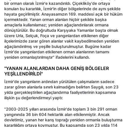
bir orman olarak İzmir'e kazandırıldı. Çiçekliköy'de ortaya
konulan bu kararlılık, İzmir'in diğer bölgelerinde de aynı şekilde
hayata geçirilmiştir. Anayasamızın 169. maddesi açık bir hüküm
içermektedir. Yanan orman alanları hiçbir şekilde başka
amaçlarla kullanılamaz; yeniden ağaçlandırılarak ormana
dönüştürülür. Bu doğrultuda Karşıyaka Yamanlar başta olmak
üzere Urla, Selçuk, Foça ve yangınlardan etkilenen diğer
ilçelerimizde zarar gören alanlar vakit kaybedilmeden yeniden
ağaçlandırılmış ve yeşille buluşturulmuştur. Bugüne kadar
İzmir'de yangınlardan etkilenen orman alanlarının tamamı
yeniden ormanlaştırılmıştır" ifadelerini kullandı.
"YANAN ALANLARDAN DAHA GENİŞ BÖLGELER
YEŞİLLENDİRİLDİ"
İzmir'de yangınların ardından yürütülen çalışmaların sadece
zarar gören alanlarla sınırlı kalmadığını belirten Saygılı, son 23
yılda gerçekleştirilen ağaçlandırma faaliyetlerinin kapsamına
ilişkin şu değerlendirmeyi yaptı:
"2003-2025 yılları arasında İzmir'de toplam 3 bin 291 orman
yangınında 36 bin 604 hektarlık alan etkilenmiştir. Ancak
devletimiz, yanan her karış toprağı yeniden ormanla buluşturma
kararlılığını ortaya koymuştur. Bu kapsamda son 23 yılda 114