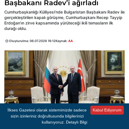
Başbakanı Radev’i ağırladı
Cumhurbaşkanlığı Külliyesi'nde Bulgaristan Başbakanı Radev ile
gerçekleştirilen kapalı görüşme, Cumhurbaşkanı Recep Tayyip
Erdoğan'ın zirve kapsamında yürüteceği ikili temasların ilk
durağı oldu.
Oluşturulma:
06.07.2026 16:12
Kaynak:
AA
İlkses Gazetesi olarak sistemimizde sadece
Kabul Ediyorum
sizin izinleriniz doğrultusunda bilgilerinizi
kullanıyoruz.
Detaylı Bilgi