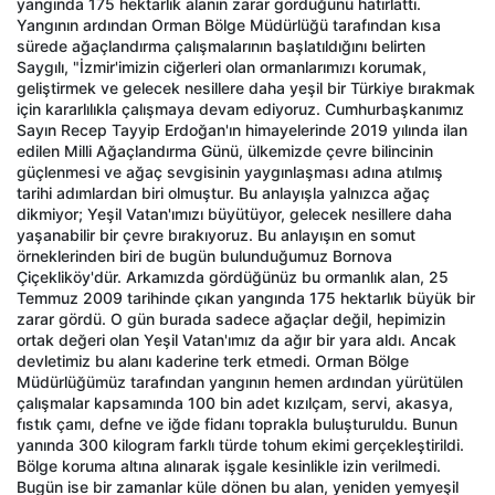
yangında 175 hektarlık alanın zarar gördüğünü hatırlattı.
Yangının ardından Orman Bölge Müdürlüğü tarafından kısa
sürede ağaçlandırma çalışmalarının başlatıldığını belirten
Saygılı, "İzmir'imizin ciğerleri olan ormanlarımızı korumak,
geliştirmek ve gelecek nesillere daha yeşil bir Türkiye bırakmak
için kararlılıkla çalışmaya devam ediyoruz. Cumhurbaşkanımız
Sayın Recep Tayyip Erdoğan'ın himayelerinde 2019 yılında ilan
edilen Milli Ağaçlandırma Günü, ülkemizde çevre bilincinin
güçlenmesi ve ağaç sevgisinin yaygınlaşması adına atılmış
tarihi adımlardan biri olmuştur. Bu anlayışla yalnızca ağaç
dikmiyor; Yeşil Vatan'ımızı büyütüyor, gelecek nesillere daha
yaşanabilir bir çevre bırakıyoruz. Bu anlayışın en somut
örneklerinden biri de bugün bulunduğumuz Bornova
Çiçekliköy'dür. Arkamızda gördüğünüz bu ormanlık alan, 25
Temmuz 2009 tarihinde çıkan yangında 175 hektarlık büyük bir
zarar gördü. O gün burada sadece ağaçlar değil, hepimizin
ortak değeri olan Yeşil Vatan'ımız da ağır bir yara aldı. Ancak
devletimiz bu alanı kaderine terk etmedi. Orman Bölge
Müdürlüğümüz tarafından yangının hemen ardından yürütülen
çalışmalar kapsamında 100 bin adet kızılçam, servi, akasya,
fıstık çamı, defne ve iğde fidanı toprakla buluşturuldu. Bunun
yanında 300 kilogram farklı türde tohum ekimi gerçekleştirildi.
Bölge koruma altına alınarak işgale kesinlikle izin verilmedi.
Bugün ise bir zamanlar küle dönen bu alan, yeniden yemyeşil