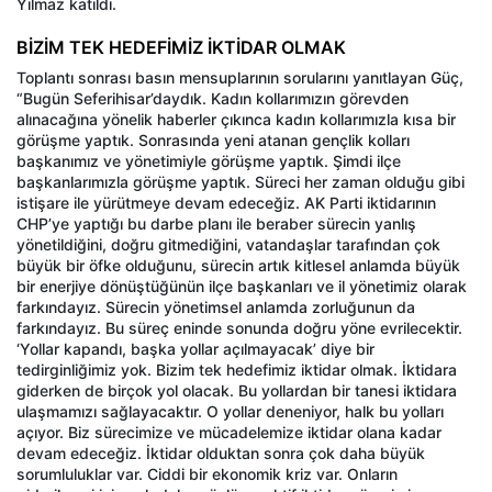
Yılmaz katıldı.
BİZİM TEK HEDEFİMİZ İKTİDAR OLMAK
Toplantı sonrası basın mensuplarının sorularını yanıtlayan Güç,
“Bugün Seferihisar’daydık. Kadın kollarımızın görevden
alınacağına yönelik haberler çıkınca kadın kollarımızla kısa bir
görüşme yaptık. Sonrasında yeni atanan gençlik kolları
başkanımız ve yönetimiyle görüşme yaptık. Şimdi ilçe
başkanlarımızla görüşme yaptık. Süreci her zaman olduğu gibi
istişare ile yürütmeye devam edeceğiz. AK Parti iktidarının
CHP’ye yaptığı bu darbe planı ile beraber sürecin yanlış
yönetildiğini, doğru gitmediğini, vatandaşlar tarafından çok
büyük bir öfke olduğunu, sürecin artık kitlesel anlamda büyük
bir enerjiye dönüştüğünün ilçe başkanları ve il yönetimiz olarak
farkındayız. Sürecin yönetimsel anlamda zorluğunun da
farkındayız. Bu süreç eninde sonunda doğru yöne evrilecektir.
‘Yollar kapandı, başka yollar açılmayacak’ diye bir
tedirginliğimiz yok. Bizim tek hedefimiz iktidar olmak. İktidara
giderken de birçok yol olacak. Bu yollardan bir tanesi iktidara
ulaşmamızı sağlayacaktır. O yollar deneniyor, halk bu yolları
açıyor. Biz sürecimize ve mücadelemize iktidar olana kadar
devam edeceğiz. İktidar olduktan sonra çok daha büyük
sorumluluklar var. Ciddi bir ekonomik kriz var. Onların