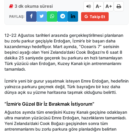
A-
A+
3 dk okuma süresi
PAYLAŞ:
Takip Et
12–22 Ağustos tarihleri arasında gerçekleştirilmesi planlanan
bu zorlu parkur geçişiyle Erdoğan, İzmir’e bir başarı daha
kazandırmayı hedefliyor. Mart ayında, “Ocean’s 7” serisinin
beşinci ayağı olan Yeni Zelanda’daki Cook Boğazı’nı 6 saat 8
dakika 25 saniyede geçerek bu parkuru en hızlı tamamlayan
Türk yüzücü olan Erdoğan, Kuzey Kanalı için antrenmanlarını
tamamladı.
İzmir’e yeni bir gurur yaşatmak isteyen Emre Erdoğan, hedefinin
yalnızca parkuru geçmek değil, Türk bayrağını bir kez daha
dünya açık su yüzme haritasına taşımak olduğunu belirtti.
“İzmir’e Güzel Bir İz Bırakmak İstiyorum”
Ağustos ayında tüm enerjisini Kuzey Kanalı geçişine odaklayan
ultra maraton yüzücüsü Emre Erdoğan, hazırlıklarını tamamladı.
Yeni Zelanda’daki Cook Boğazı geçişinden sonra tüm
antrenmanlarını bu zorlu parkura göre planladığını belirten