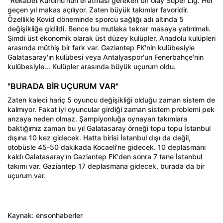
"Rekabet Kurumu'nun el atması gereken bir olay Süper Lig. Her
geçen yıl makas açılıyor. Zaten büyük takımlar favoridir.
Özellikle Kovid döneminde sporcu sağlığı adı altında 5
değişikliğe gidildi. Bence bu mutlaka tekrar masaya yatırılmalı.
Şimdi üst ekonomik olarak üst düzey kulüpler, Anadolu kulüpleri
arasında müthiş bir fark var. Gaziantep FK'nin kulübesiyle
Galatasaray'ın kulübesi veya Antalyaspor'un Fenerbahçe'nin
kulübesiyle... Kulüpler arasında büyük uçurum oldu.
"BURADA BİR UÇURUM VAR"
Zaten kaleci hariç 5 oyuncu değişikliği olduğu zaman sistem de
kalmıyor. Fakat iyi oyuncular girdiği zaman sistem problemi pek
arızaya neden olmaz. Şampiyonluğa oynayan takımlara
baktığımız zaman bu yıl Galatasaray örneği topu topu İstanbul
dışına 10 kez gidecek. Hatta birisi İstanbul dışı da değil,
otobüsle 45-50 dakikada Kocaeli'ne gidecek. 10 deplasmanı
kaldı Galatasaray'ın Gaziantep FK'den sonra 7 tane İstanbul
takımı var. Gaziantep 17 deplasmana gidecek, burada da bir
uçurum var.
Kaynak: ensonhaberler