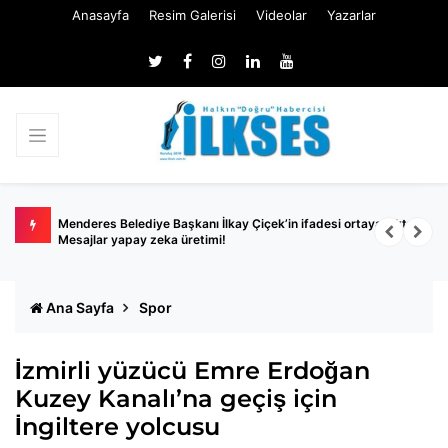
Anasayfa
Resim Galerisi
Videolar
Yazarlar
Menderes Belediye Başkanı İlkay Çiçek’in ifadesi ortaya çıktı:
İ
Mesajlar yapay zeka üretimi!
Ana Sayfa
Spor
İzmirli yüzücü Emre Erdoğan
Kuzey Kanalı’na geçiş için
İngiltere yolcusu