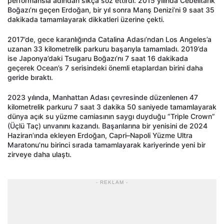
performansla adından sıkça söz ettirdi. 2015 yılında Cebelitarık
Boğazı’nı geçen Erdoğan, bir yıl sonra Manş Denizi’ni 9 saat 35
dakikada tamamlayarak dikkatleri üzerine çekti.
2017’de, gece karanlığında Catalina Adası’ndan Los Angeles’a
uzanan 33 kilometrelik parkuru başarıyla tamamladı. 2019’da
ise Japonya’daki Tsugaru Boğazı’nı 7 saat 16 dakikada
geçerek Ocean’s 7 serisindeki önemli etaplardan birini daha
geride bıraktı.
2023 yılında, Manhattan Adası çevresinde düzenlenen 47
kilometrelik parkuru 7 saat 3 dakika 50 saniyede tamamlayarak
dünya açık su yüzme camiasının saygı duyduğu “Triple Crown”
(Üçlü Taç) unvanını kazandı. Başarılarına bir yenisini de 2024
Haziran’ında ekleyen Erdoğan, Capri–Napoli Yüzme Ultra
Maratonu’nu birinci sırada tamamlayarak kariyerinde yeni bir
zirveye daha ulaştı.
- REKLAM -