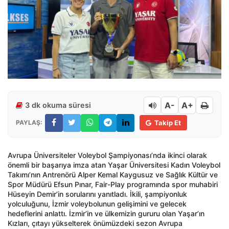
A-
A+
3 dk okuma süresi
PAYLAŞ:
Takip Et
Avrupa Üniversiteler Voleybol Şampiyonası’nda ikinci olarak
önemli bir başarıya imza atan Yaşar Üniversitesi Kadın Voleybol
Takımı’nın Antrenörü Alper Kemal Kaygusuz ve Sağlık Kültür ve
Spor Müdürü Efsun Pınar, Fair-Play programında spor muhabiri
Hüseyin Demir’in sorularını yanıtladı. İkili, şampiyonluk
yolculuğunu, İzmir voleybolunun gelişimini ve gelecek
hedeflerini anlattı. İzmir’in ve ülkemizin gururu olan Yaşar’ın
Kızları, çıtayı yükselterek önümüzdeki sezon Avrupa