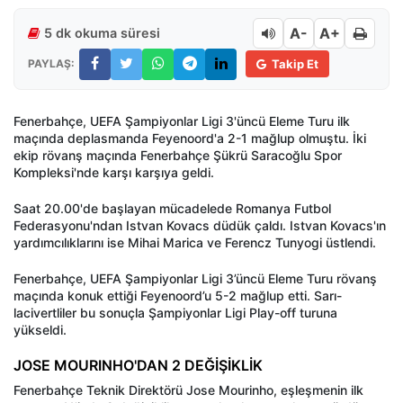
A-
A+
5 dk okuma süresi
PAYLAŞ:
Takip Et
Fenerbahçe, UEFA Şampiyonlar Ligi 3'üncü Eleme Turu ilk
maçında deplasmanda Feyenoord'a 2-1 mağlup olmuştu. İki
ekip rövanş maçında Fenerbahçe Şükrü Saracoğlu Spor
Kompleksi'nde karşı karşıya geldi.
Saat 20.00'de başlayan mücadelede Romanya Futbol
Federasyonu'ndan Istvan Kovacs düdük çaldı. Istvan Kovacs'ın
yardımcılıklarını ise Mihai Marica ve Ferencz Tunyogi üstlendi.
Fenerbahçe, UEFA Şampiyonlar Ligi 3’üncü Eleme Turu rövanş
maçında konuk ettiği Feyenoord’u 5-2 mağlup etti. Sarı-
lacivertliler bu sonuçla Şampiyonlar Ligi Play-off turuna
yükseldi.
JOSE MOURINHO'DAN 2 DEĞİŞİKLİK
Fenerbahçe Teknik Direktörü Jose Mourinho, eşleşmenin ilk