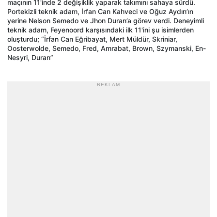
maçının 11'inde 2 değişiklik yaparak takımını sahaya sürdü.
Portekizli teknik adam, İrfan Can Kahveci ve Oğuz Aydın’ın
yerine Nelson Semedo ve Jhon Duran’a görev verdi. Deneyimli
teknik adam, Feyenoord karşısındaki ilk 11'ini şu isimlerden
oluşturdu; “İrfan Can Eğribayat, Mert Müldür, Skriniar,
Oosterwolde, Semedo, Fred, Amrabat, Brown, Szymanski, En-
Nesyri, Duran”
- REKLAM -