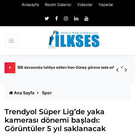
Anasayfa
Resim Galerisi
Videolar
Yazarlar
İBB davasında tahliye edilen İnan Güney göreve iade edilmedi
K
Ana Sayfa
Spor
Trendyol Süper Lig’de yaka
kamerası dönemi başladı:
Görüntüler 5 yıl saklanacak