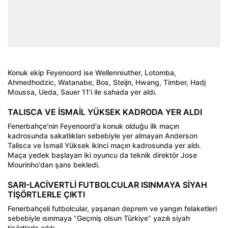
Konuk ekip Feyenoord ise Wellenreuther, Lotomba,
Ahmedhodzic, Watanabe, Bos, Steijn, Hwang, Timber, Hadj
Moussa, Ueda, Sauer 11’i ile sahada yer aldı.
TALISCA VE İSMAİL YÜKSEK KADRODA YER ALDI
Fenerbahçe'nin Feyenoord'a konuk olduğu ilk maçın
kadrosunda sakatlıkları sebebiyle yer almayan Anderson
Talisca ve İsmail Yüksek ikinci maçın kadrosunda yer aldı.
Maça yedek başlayan iki oyuncu da teknik direktör Jose
Mourinho'dan şans bekledi.
SARI-LACİVERTLİ FUTBOLCULAR ISINMAYA SİYAH
TİŞÖRTLERLE ÇIKTI
Fenerbahçeli futbolcular, yaşanan deprem ve yangın felaketleri
sebebiyle ısınmaya “Geçmiş olsun Türkiye” yazılı siyah
tişörtlerle çıktı.