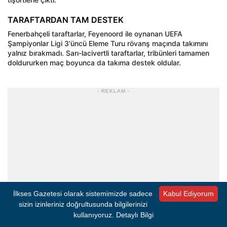
TARAFTARDAN TAM DESTEK
Fenerbahçeli taraftarlar, Feyenoord ile oynanan UEFA
Şampiyonlar Ligi 3'üncü Eleme Turu rövanş maçında takımını
yalnız bırakmadı. Sarı-lacivertli taraftarlar, tribünleri tamamen
doldururken maç boyunca da takıma destek oldular.
- REKLAM -
İlkses Gazetesi olarak sistemimizde sadece
Kabul Ediyorum
sizin izinleriniz doğrultusunda bilgilerinizi
kullanıyoruz.
Detaylı Bilgi