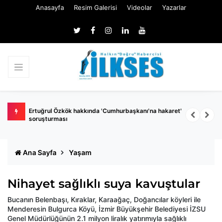
Anasayfa
Resim Galerisi
Videolar
Yazarlar
 belli
Ertuğrul Özkök hakkında 'Cumhurbaşkanı'na hakaret'
Ç
soruşturması
k
Ana Sayfa
Yaşam
Nihayet sağlıklı suya kavuştular
Bucanın Belenbaşı, Kıraklar, Karaağaç, Doğancılar köyleri ile
Menderesin Bulgurca Köyü, İzmir Büyükşehir Belediyesi İZSU
Genel Müdürlüğünün 2.1 milyon liralık yatırımıyla sağlıklı