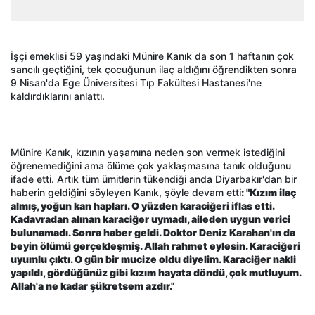
İşçi emeklisi 59 yaşındaki Münire Kanık da son 1 haftanın çok
sancılı geçtiğini, tek çocuğunun ilaç aldığını öğrendikten sonra
9 Nisan'da Ege Üniversitesi Tıp Fakültesi Hastanesi'ne
kaldırdıklarını anlattı.
Münire Kanık, kızının yaşamına neden son vermek istediğini
öğrenemediğini ama ölüme çok yaklaşmasına tanık olduğunu
ifade etti. Artık tüm ümitlerin tükendiği anda Diyarbakır'dan bir
haberin geldiğini söyleyen Kanık, şöyle devam etti
: "Kızım ilaç
almış, yoğun kan hapları. O yüzden karaciğeri iflas etti.
Kadavradan alınan karaciğer uymadı, aileden uygun verici
bulunamadı. Sonra haber geldi. Doktor Deniz Karahan'ın da
beyin ölümü gerçekleşmiş. Allah rahmet eylesin. Karaciğeri
uyumlu çıktı. O gün bir mucize oldu diyelim. Karaciğer nakli
yapıldı, gördüğünüz gibi kızım hayata döndü, çok mutluyum.
Allah'a ne kadar şükretsem azdır."