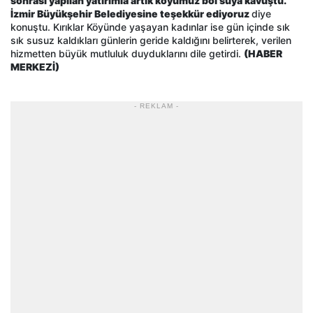
sonrası yapılan yatırımla artık köyümüz bol suya kavuştu.
İzmir Büyükşehir Belediyesine teşekkür ediyoruz
diye
konuştu. Kırıklar Köyünde yaşayan kadınlar ise gün içinde sık
sık susuz kaldıkları günlerin geride kaldığını belirterek, verilen
hizmetten büyük mutluluk duyduklarını dile getirdi.
(HABER
MERKEZİ)
- REKLAM -