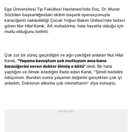
Ege Üniversitesi Tıp Fakültesi Hastanesi'nde Doç. Dr. Murat
Sözbilen başkanlığındaki ekibin başarılı operasyonuyla
karaciğerin nakledildiği Çocuk Yoğun Bakım Ünitesi'nde tedavi
gören Nur Hilal Kanık, AA muhabirine, hala hayatta olduğu için
mutlu olduğunu belirtti.
Çok zor bir süreç geçirdiğini ve ağrı çektiğini anlatan Nur Hilal
Kanık,
"Yaşama kavuştum çok mutluyum ama bana
karaciğerini veren doktor ölmüş o kötü"
dedi. Bir hata
yaptığını ve ölmek istediğini ifade eden Kanık, "Şimdi bedelini
ödüyorum. Bundan sonra yaşamın değerini gerçekten çok iyi
anladım. Doktorun ailesine çok minnettarım" diye konuştu.
- REKLAM -