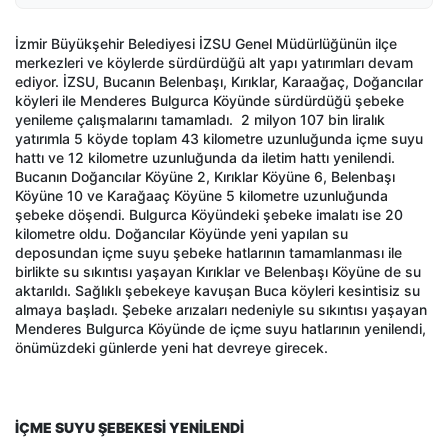
İzmir Büyükşehir Belediyesi İZSU Genel Müdürlüğünün ilçe
merkezleri ve köylerde sürdürdüğü alt yapı yatırımları devam
ediyor. İZSU, Bucanın Belenbaşı, Kırıklar, Karaağaç, Doğancılar
köyleri ile Menderes Bulgurca Köyünde sürdürdüğü şebeke
yenileme çalışmalarını tamamladı. 2 milyon 107 bin liralık
yatırımla 5 köyde toplam 43 kilometre uzunluğunda içme suyu
hattı ve 12 kilometre uzunluğunda da iletim hattı yenilendi.
Bucanın Doğancılar Köyüne 2, Kırıklar Köyüne 6, Belenbaşı
Köyüne 10 ve Karağaaç Köyüne 5 kilometre uzunluğunda
şebeke döşendi. Bulgurca Köyündeki şebeke imalatı ise 20
kilometre oldu. Doğancılar Köyünde yeni yapılan su
deposundan içme suyu şebeke hatlarının tamamlanması ile
birlikte su sıkıntısı yaşayan Kırıklar ve Belenbaşı Köyüne de su
aktarıldı. Sağlıklı şebekeye kavuşan Buca köyleri kesintisiz su
almaya başladı. Şebeke arızaları nedeniyle su sıkıntısı yaşayan
Menderes Bulgurca Köyünde de içme suyu hatlarının yenilendi,
önümüzdeki günlerde yeni hat devreye girecek.
İÇME SUYU ŞEBEKESİ YENİLENDİ