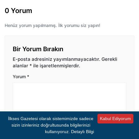
0 Yorum
Henüz yorum yapılmamış. İlk yorumu siz yapın!
Bir Yorum Bırakın
E-posta adresiniz yayımlanmayacaktır.
Gerekli
alanlar
*
ile işaretlenmişlerdir.
Yorum
*
İlkses Gazetesi olarak sistemimizde sadece
Kabul Ediyorum
sizin izinleriniz doğrultusunda bilgilerinizi
İsim
*
E-posta
*
kullanıyoruz.
Detaylı Bilgi