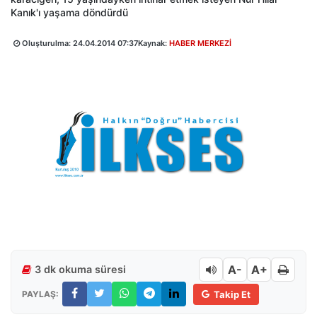
Kanık'ı yaşama döndürdü
Oluşturulma:
24.04.2014 07:37
Kaynak:
HABER MERKEZİ
A-
A+
3 dk okuma süresi
PAYLAŞ:
Takip Et