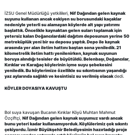
İZSU Genel Müdürlüğü yetkilileri,
Nif Dağından gelen kaynak
suyunu kullanan ancak eskiyen su borusundaki kaçaklar
nedeniyle yeterli su alamayan köylerde alt yapı yatırımı
başlattık. Öncelikle kaynaktan gelen suları toplamak için
yetersiz kalan Doğancılardaki dağıtım deposunun yerine 50
metreküplük yeni bir su deposu yaptık. Depo ile kaynak
arasında yer alan iletim hattını baştan sona yeniledik. 21
kilometrelik iletim hattı yenilenirken, kaynak suyunun
boruya alındığı tesisler de büyütüldü. Belenbaşı, Doğancılar,
Kırıklar ve Karağaç köylerinin içme suyu şebekesini
yeniledik. Bu köylerimize özellikle su sıkıntısının yaşandığı
yaz aylarında sağlıklı ve kesintisiz su verilmiş olacak
dedi.
KÖYLER DOYASIYA KAVUŞTU
Bol suya kavuşan Bucanın Kırıklar Köyü Muhtarı Mahmut
Özçiftçi,
Nif Dağından gelen kaynak suyumuz vardı ancak
bunu yeteri kadar kullanamıyorduk. Köylülerimiz çok sıkıntı
çekiyordu. İzmir Büyükşehir Belediyesinin hazırladığı proje