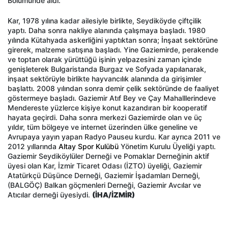
Bölümünde aldı.
Kar, 1978 yılına kadar ailesiyle birlikte, Seydiköyde çiftçilik
yaptı. Daha sonra nakliye alanında çalışmaya başladı. 1980
yılında Kütahyada askerliğini yaptıktan sonra; İnşaat sektörüne
girerek, malzeme satışına başladı. Yine Gaziemirde, perakende
ve toptan olarak yürüttüğü işinin yelpazesini zaman içinde
genişleterek Bulgaristanda Burgaz ve Sofyada yapılanarak,
inşaat sektörüyle birlikte hayvancılık alanında da girişimler
başlattı. 2008 yılından sonra demir çelik sektöründe de faaliyet
göstermeye başladı. Gaziemir Atıf Bey ve Çay Mahalllerindeve
Mendereste yüzlerce kişiye konut kazandıran bir kooperatif
hayata geçirdi. Daha sonra merkezi Gaziemirde olan ve üç
yıldır, tüm bölgeye ve internet üzerinden ülke geneline ve
Avrupaya yayın yapan Radyo Pauseu kurdu. Kar ayrıca 2011 ve
2012 yıllarında
Altay Spor Kulübü
Yönetim Kurulu Üyeliği yaptı.
Gaziemir Seydiköylüler Derneği ve Pomaklar Derneğinin aktif
üyesi olan Kar, İzmir Ticaret Odası (İZTO) üyeliği, Gaziemir
Atatürkçü Düşünce Derneği, Gaziemir İşadamları Derneği,
(BALGÖÇ) Balkan göçmenleri Derneği, Gaziemir Avcılar ve
Atıcılar derneği üyesiydi.
(İHA/İZMİR)