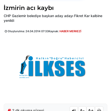
İzmirin acı kaybı
CHP Gaziemir belediye başkan aday adayı Fikret Kar kalbine
yenildi
Oluşturulma:
24.04.2014 07:33
Kaynak:
HABER MERKEZİ
A-
A+
2 dk okuma süresi