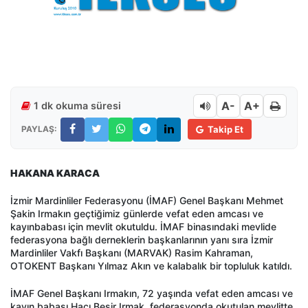
A-
A+
1 dk okuma süresi
PAYLAŞ:
Takip Et
HAKANA KARACA
İzmir Mardinliler Federasyonu (İMAF) Genel Başkanı Mehmet
Şakin Irmakın geçtiğimiz günlerde vefat eden amcası ve
kayınbabası için mevlit okutuldu. İMAF binasındaki mevlide
federasyona bağlı derneklerin başkanlarının yanı sıra İzmir
Mardinliler Vakfı Başkanı (MARVAK) Rasim Kahraman,
OTOKENT Başkanı Yılmaz Akın ve kalabalık bir topluluk katıldı.
İMAF Genel Başkanı Irmakın, 72 yaşında vefat eden amcası ve
kayın babası Hacı Beşir Irmak, federasyonda okutulan mevlitte