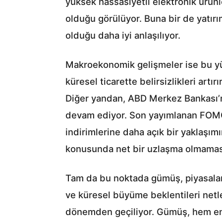
yüksek hassasiyetli elektronik ürünl
olduğu görülüyor. Buna bir de yatır
olduğu daha iyi anlaşılıyor.
Makroekonomik gelişmeler ise bu yük
küresel ticarette belirsizlikleri artı
Diğer yandan, ABD Merkez Bankası’nın
devam ediyor. Son yayımlanan FOMC A
indirimlerine daha açık bir yaklaşı
konusunda net bir uzlaşma olmaması, 
Tam da bu noktada gümüş, piyasalarda
ve küresel büyüme beklentileri netl
dönemden geçiliyor. Gümüş, hem endü