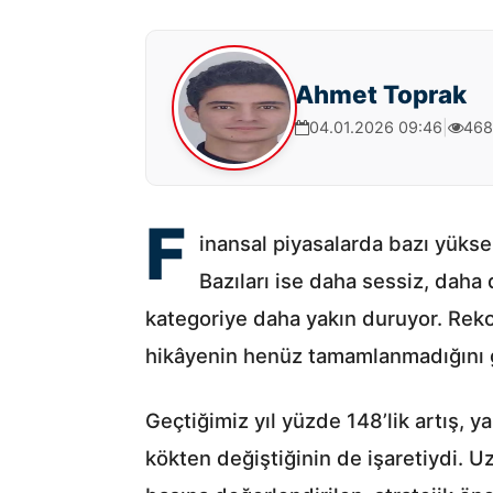
Ahmet Toprak
04.01.2026 09:46
|
468
F
inansal piyasalarda bazı yüksel
Bazıları ise daha sessiz, daha 
kategoriye daha yakın duruyor. Reko
hikâyenin henüz tamamlanmadığını g
Geçtiğimiz yıl yüzde 148’lik artış, y
kökten değiştiğinin de işaretiydi. Uz