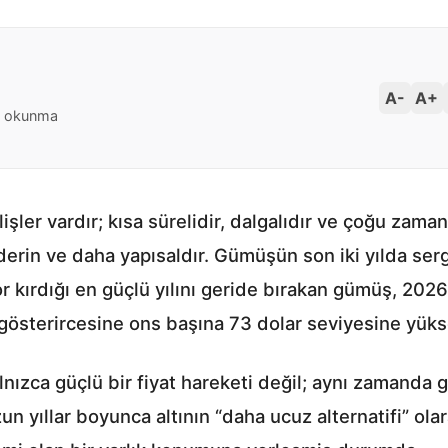
A-
A+
 okunma
işler vardır; kısa sürelidir, dalgalıdır ve çoğu zaman
derin ve daha yapısaldır. Gümüşün son iki yılda serg
r kırdığı en güçlü yılını geride bırakan gümüş, 202
österircesine ons başına 73 dolar seviyesine yüks
alnızca güçlü bir fiyat hareketi değil; aynı zamanda
un yıllar boyunca altının “daha ucuz alternatifi” ola