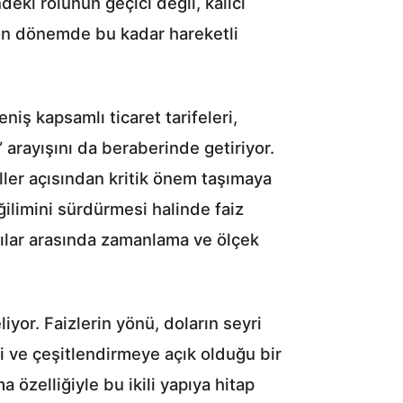
eki rolünün geçici değil, kalıcı
son dönemde bu kadar hareketli
ş kapsamlı ticaret tarifeleri,
k” arayışını da beraberinde getiriyor.
ller açısından kritik önem taşımaya
ilimini sürdürmesi halinde faiz
cılar arasında zamanlama ve ölçek
yor. Faizlerin yönü, doların seyri
i ve çeşitlendirmeye açık olduğu bir
zelliğiyle bu ikili yapıya hitap