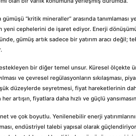
nemi olan bir varlık konumuna yerleşmiş durumda.
müşü “kritik mineraller” arasında tanımlaması yer
 yeni cephelerini de işaret ediyor. Enerji dönüşümü,
ğünde, gümüş artık sadece bir yatırım aracı değil; t
.
stekleyen bir diğer temel unsur. Küresel ölçekte üre
ılması ve çevresel regülasyonların sıkılaşması, piyas
üşük düzeylerde seyretmesi, fiyat hareketlerinin da
her artışın, fiyatlara daha hızlı ve güçlü yansımasın
et ve çok boyutlu. Yenilenebilir enerji yatırımların
sı, endüstriyel talebi yapısal olarak güçlendiriyor. E