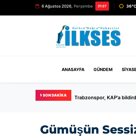
6 Ağustos 2026,
Perşembe
36°C
21:27
ANASAYFA
GÜNDEM
SIYAS
SON DAKIKA
Trabzonspor, KAP'a bildird
Gümüşün Sessi