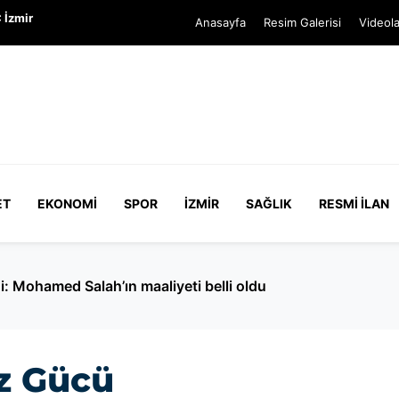
 İzmir
Anasayfa
Resim Galerisi
Videola
ET
EKONOMI
SPOR
İZMIR
SAĞLIK
RESMI İLAN
i: Mohamed Salah’ın maaliyeti belli oldu
z Gücü