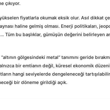
e çıkıyor.
kselen fiyatlarla okumak eksik olur. Asıl dikkat çe
nası haline gelmiş olması. Enerji politikaları, jeopol
üm… Tüm bu başlıklar, gümüşün değerini belirleyen a
altının gölgesindeki metal” tanımını geride bırakmı
yalnızca bir emtianın değil, küresel ekonomik düzen
rın hangi seviyelerde dengeleneceği tartışılabili
eceği bir döneme girildiği açık.