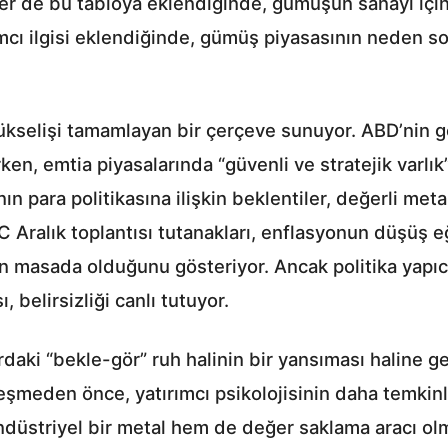
er de bu tabloya eklendiğinde, gümüşün sanayi içind
ımcı ilgisi eklendiğinde, gümüş piyasasının neden 
selişi tamamlayan bir çerçeve sunuyor. ABD’nin geni
rırken, emtia piyasalarında “güvenli ve stratejik varlı
 para politikasına ilişkin beklentiler, değerli meta
ralık toplantısı tutanakları, enflasyonun düşüş eğ
mın masada olduğunu gösteriyor. Ancak politika yapı
belirsizliği canlı tutuyor.
ki “bekle-gör” ruh halinin bir yansıması haline geli
eşmeden önce, yatırımcı psikolojisinin daha temkinl
striyel bir metal hem de değer saklama aracı olma ö