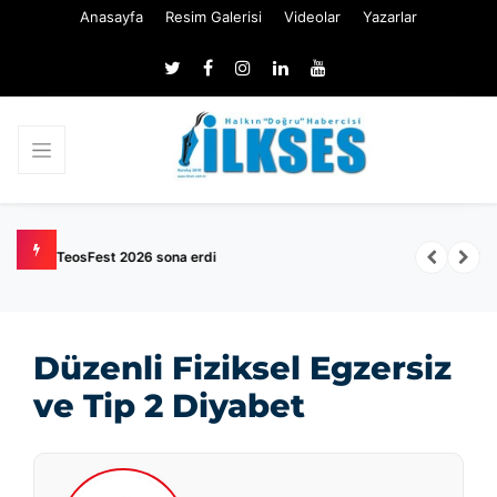
Anasayfa
Resim Galerisi
Videolar
Yazarlar
TSE memur ve işçi alımı başlıyor: 129 kişilik kadro açıldı
Düzenli Fiziksel Egzersiz
ve Tip 2 Diyabet