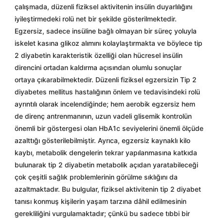
çalışmada, düzenli fiziksel aktivitenin insülin duyarlılığını
iyileştirmedeki rolü net bir şekilde gösterilmektedir.
Egzersiz, sadece insüline bağlı olmayan bir süreç yoluyla
iskelet kasına glikoz alımını kolaylaştırmakta ve böylece tip
2 diyabetin karakteristik özelliği olan hücresel insülin
direncini ortadan kaldırma açısından olumlu sonuçlar
ortaya çıkarabilmektedir. Düzenli fiziksel egzersizin Tip 2
diyabetes mellitus hastalığının önlem ve tedavisindeki rolü
ayrıntılı olarak incelendiğinde; hem aerobik egzersiz hem
de direnç antrenmanının, uzun vadeli glisemik kontrolün
önemli bir göstergesi olan HbA1c seviyelerini önemli ölçüde
azalttığı gösterilebilmiştir. Ayrıca, egzersiz kaynaklı kilo
kaybı, metabolik dengelerin tekrar yapılanmasına katkıda
bulunarak tip 2 diyabetin metabolik açıdan yaratabileceği
çok çeşitli sağlık problemlerinin görülme sıklığını da
azaltmaktadır. Bu bulgular, fiziksel aktivitenin tip 2 diyabet
tanısı konmuş kişilerin yaşam tarzına dâhil edilmesinin
gerekliliğini vurgulamaktadır; çünkü bu sadece tıbbi bir