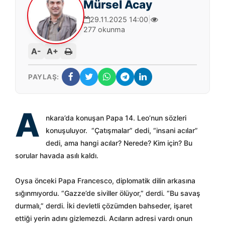
Mürsel Acay
29.11.2025 14:00
|
277 okunma
A-
A+
PAYLAŞ:
A
nkara’da konuşan Papa 14. Leo’nun sözleri
konuşuluyor. “Çatışmalar” dedi, “insani acılar”
dedi, ama hangi acılar? Nerede? Kim için? Bu
sorular havada asılı kaldı.
Oysa önceki Papa Francesco, diplomatik dilin arkasına
sığınmıyordu. “Gazze’de siviller ölüyor,” derdi. “Bu savaş
durmalı,” derdi. İki devletli çözümden bahseder, işaret
ettiği yerin adını gizlemezdi. Acıların adresi vardı onun