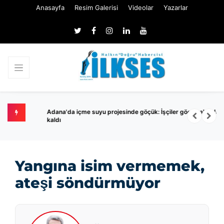
Anasayfa
Resim Galerisi
Videolar
Yazarlar
yıl
Adana'da içme suyu projesinde göçük: İşçiler göçük altında
M
kaldı
Yangına isim vermemek,
ateşi söndürmüyor