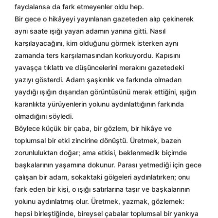
faydalansa da fark etmeyenler oldu hep.
Bir gece o hikâyeyi yayınlanan gazeteden alıp çekinerek
aynı saate ışığı yayan adamın yanına gitti. Nasıl
karşılayacağını, kim olduğunu görmek isterken aynı
zamanda ters karşılamasından korkuyordu. Kapısını
yavaşça tıklattı ve düşüncelerini merakını gazetedeki
yazıyı gösterdi. Adam şaşkınlık ve farkında olmadan
yaydığı ışığın dışarıdan görüntüsünü merak ettiğini, ışığın
karanlıkta yürüyenlerin yolunu aydınlattığının farkında
olmadığını söyledi.
Böylece küçük bir çaba, bir gözlem, bir hikâye ve
toplumsal bir etki zincirine dönüştü. Üretmek, bazen
zorunluluktan doğar; ama etkisi, beklenmedik biçimde
başkalarının yaşamına dokunur. Parası yetmediği için gece
çalışan bir adam, sokaktaki gölgeleri aydınlatırken; onu
fark eden bir kişi, o ışığı satırlarına taşır ve başkalarının
yolunu aydınlatmış olur. Üretmek, yazmak, gözlemek:
hepsi birleştiğinde, bireysel çabalar toplumsal bir yankıya