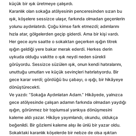
küçük bir ışık üretmeye çalışırdı.
Karanlık olan sokağa atölyesinin penceresinden sızan bu
ışık, köşelere sessizce ulaşır, farkında olmadan geçenlerin
yolunu aydınlatırdı. Çoğu kimse fark etmezdi; adımlarını
hızla atar, gölgelerden geçip giderdi. Ama bir kişi vardı.
Her gece aynı saatte o sokaktan geçerken ışığın titrek
ışığın geldiği yere bakar merak ederdi. Herkes derin
uykuda olduğu vakitte o ışık neydi neden sürekli
görüyordu. Sessizce süzülen ışık, onun kendi hatıralarını,
unuttuğu umutları ve küçük sevinçleri hatırlatıyordu. Bir
gece karar verdi; gördüğü bu çabayı, o ışığı, bir hikâyeye
dönüştürecekti.
Ve yazdı: “Sokağa Aydınlatan Adam.” Hikâyede, yalnızca
gece atölyesinde çalışan adamın farkında olmadan yaydığı
ışığın, görünmez bir toplumsal yankıya dönüşmesini
kaleme aldı yazar. Hikâye yayımlandı, okundu, oldukça
beğenildi. Bir gözlemi kaleme alışı ile ünlü bir yazar oldu.
Sokaktaki karanlık köşelerde bir nebze de olsa ışıktan