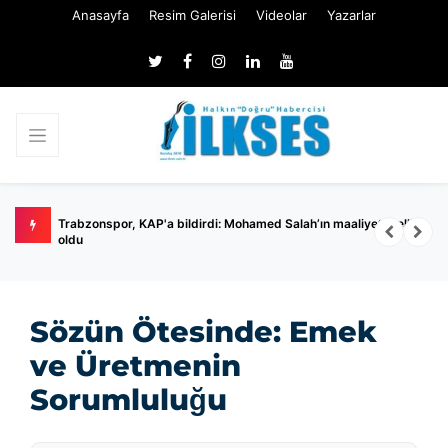
Anasayfa
Resim Galerisi
Videolar
Yazarlar
irdi: Mohamed Salah’ın maaliyeti belli
Ertuğrul Özkök hakkında 'Cumhurba
soruşturması
Sözün Ötesinde: Emek
ve Üretmenin
Sorumluluğu