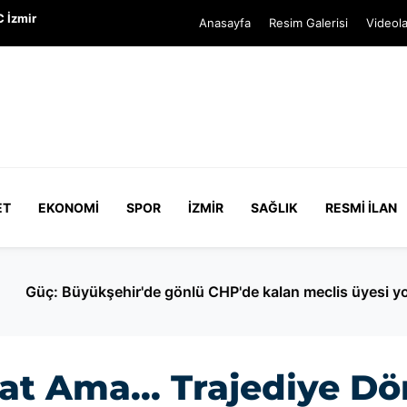
 İzmir
Anasayfa
Resim Galerisi
Videola
ET
EKONOMI
SPOR
İZMIR
SAĞLIK
RESMI İLAN
CHP'de kalan meclis üyesi yok
at Ama... Trajediye D