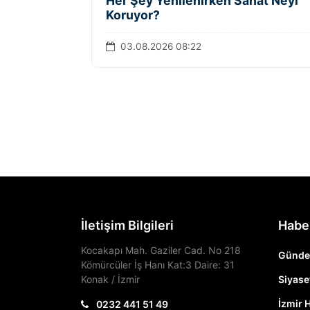
Her Şey Yenilenirken Sanat Neyi
Koruyor?
03.08.2026 08:22
İletişim Bilgileri
Habe
Kocakapı Mah. Gaziler Cad. No 218
Günd
Kömürcüler İş Hanı Kat:3 Daire: 31
Konak / İzmir
Siyase
İzmir 
0232 441 51 49