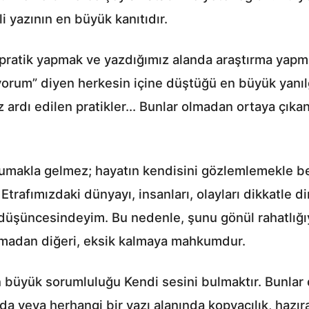
li yazının en büyük kanıtıdır.
pratik yapmak ve yazdığımız alanda araştırma yapm
ıyorum” diyen herkesin içine düştüğü en büyük yanıl
öz ardı edilen pratikler... Bunlar olmadan ortaya çı
umakla gelmez; hayatın kendisini gözlemlemekle besl
rafımızdaki dünyayı, insanları, olayları dikkatle di
 düşüncesindeyim. Bu nedenle, şunu gönül rahatlığı
olmadan diğeri, eksik kalmaya mahkumdur.
n büyük sorumluluğu Kendi sesini bulmaktır. Bunlar 
da veya herhangi bir yazı alanında kopyacılık, hazı