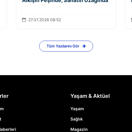
Alkışın Peşinde, Sanatın Uzağında
27.07.2026 08:52
Tüm Yazılarını Gör
rler
Yaşam & Aktüel
em
Yaşam
t
Sağlık
Haberleri
Magazin