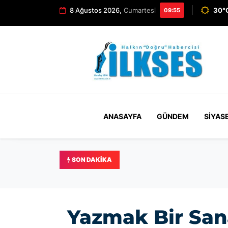
8 Ağustos 2026,
Cumartesi
30°C
09:55
ANASAYFA
GÜNDEM
SIYAS
SON DAKIKA
Güç: Büyükşehir'de gönlü 
Yazmak Bir San