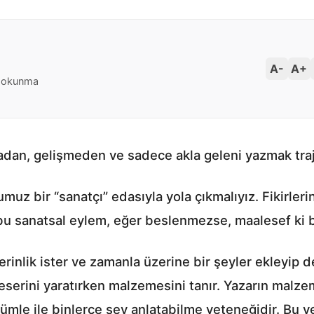
A-
A+
 okunma
dan, gelişmeden ve sadece akla geleni yazmak traj
muz bir “sanatçı” edasıyla yola çıkmalıyız. Fikirle
 bu sanatsal eylem, eğer beslenmezse, maalesef ki b
erinlik ister ve zamanla üzerine bir şeyler ekleyip de
serini yaratırken malzemesini tanır. Yazarın malzem
ir cümle ile binlerce şey anlatabilme yeteneğidir. B