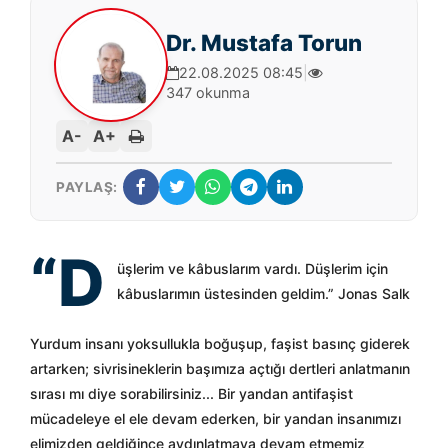
Dr. Mustafa Torun
22.08.2025 08:45
|
347 okunma
A-
A+
PAYLAŞ:
“D
üşlerim ve kâbuslarım vardı. Düşlerim için
kâbuslarımın üstesinden geldim.” Jonas Salk
Yurdum insanı yoksullukla boğuşup, faşist basınç giderek
artarken; sivrisineklerin başımıza açtığı dertleri anlatmanın
sırası mı diye sorabilirsiniz... Bir yandan antifaşist
mücadeleye el ele devam ederken, bir yandan insanımızı
elimizden geldiğince aydınlatmaya devam etmemiz