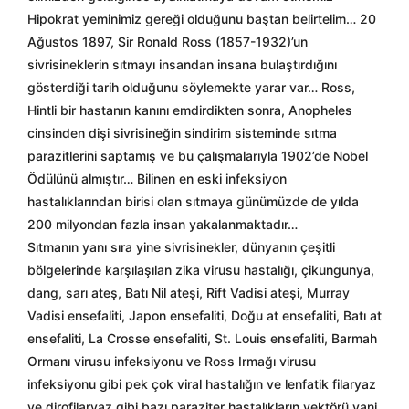
Hipokrat yeminimiz gereği olduğunu baştan belirtelim… 20
Ağustos 1897, Sir Ronald Ross (1857-1932)’un
sivrisineklerin sıtmayı insandan insana bulaştırdığını
gösterdiği tarih olduğunu söylemekte yarar var… Ross,
Hintli bir hastanın kanını emdirdikten sonra, Anopheles
cinsinden dişi sivrisineğin sindirim sisteminde sıtma
parazitlerini saptamış ve bu çalışmalarıyla 1902’de Nobel
Ödülünü almıştır… Bilinen en eski infeksiyon
hastalıklarından birisi olan sıtmaya günümüzde de yılda
200 milyondan fazla insan yakalanmaktadır…
Sıtmanın yanı sıra yine sivrisinekler, dünyanın çeşitli
bölgelerinde karşılaşılan zika virusu hastalığı, çikungunya,
dang, sarı ateş, Batı Nil ateşi, Rift Vadisi ateşi, Murray
Vadisi ensefaliti, Japon ensefaliti, Doğu at ensefaliti, Batı at
ensefaliti, La Crosse ensefaliti, St. Louis ensefaliti, Barmah
Ormanı virusu infeksiyonu ve Ross Irmağı virusu
infeksiyonu gibi pek çok viral hastalığın ve lenfatik filaryaz
ve dirofilaryaz gibi bazı paraziter hastalıkların vektörü yani