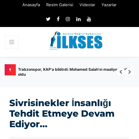
Anasayfa
Resim Galerisi
Videolar
Yazarlar
ed Salah’ın maaliyeti belli
Ertuğrul Özkök hakkında 'Cumhurbaşkanı'na h
soruşturması
Sivrisinekler İnsanlığı
Tehdit Etmeye Devam
Ediyor…