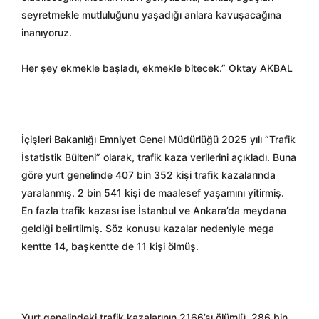
seyretmekle mutluluğunu yaşadığı anlara kavuşacağına
inanıyoruz.
Her şey ekmekle başladı, ekmekle bitecek.” Oktay AKBAL
İçişleri Bakanlığı Emniyet Genel Müdürlüğü 2025 yılı “Trafik
İstatistik Bülteni” olarak, trafik kaza verilerini açıkladı. Buna
göre yurt genelinde 407 bin 352 kişi trafik kazalarında
yaralanmış. 2 bin 541 kişi de maalesef yaşamını yitirmiş.
En fazla trafik kazası ise İstanbul ve Ankara’da meydana
geldiği belirtilmiş. Söz konusu kazalar nedeniyle mega
kentte 14, başkentte de 11 kişi ölmüş.
Yurt genelindeki trafik kazalarının 2166’sı ölümlü, 286 bin