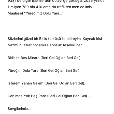
938’i de diğer işlemlerden dolayı gerçekleşti. 2025 yılında
1 milyon 789 bin 410 araç da trafikten men edilmiş.
Maalesef “Yüreğimiz Dolu Yare…”
Sözlerimi güzel bir Bitlis türküsü ile bitireyim. Kaynak kişi
Nazmi Zülfikar hocamıza sonsuz teşekkürler…
Bitlis’te Beş Minare (Beri Gel Oğlan Beri Gel),
Yüreğim Dolu Yare (Beri Gel Oğlan Beri Gel).
İsterem Yanan Gelem (Beri Gel Oğlan Beri Gel),
Cebimde Yok Beş Pare (Beri Gel Oğlan Beri Gel). -
Sevgilerimle…