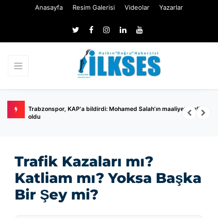
Anasayfa
Resim Galerisi
Videolar
Yazarlar
ilmedi
Trabzonspor, KAP'a bildirdi: Mohamed Salah’ın maaliyeti belli
E
oldu
s
Trafik Kazaları mı?
Katliam mı? Yoksa Başka
Bir Şey mi?