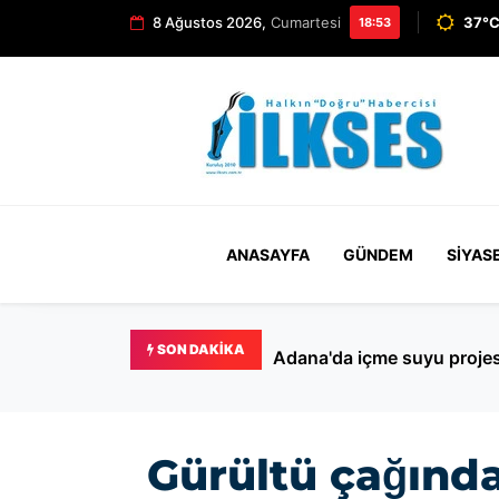
8 Ağustos 2026,
Cumartesi
37°C
18:53
ANASAYFA
GÜNDEM
SIYAS
SON DAKIKA
Adana'da içme suyu projesi
Gürültü çağınd