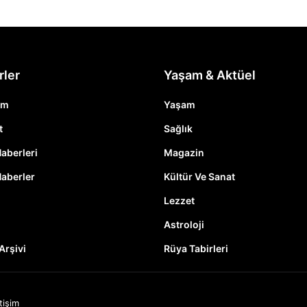
rler
Yaşam & Aktüel
em
Yaşam
t
Sağlık
Haberleri
Magazin
Haberler
Kültür Ve Sanat
Lezzet
Astroloji
Arşivi
Rüya Tabirleri
etişim