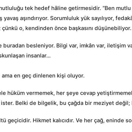
mutluluğu tek hedef hâline getirmesidir. “Ben mutlu 
vaş yavaş aşındırıyor. Sorumluluk yük sayılıyor, feda
; çünkü o, kendinden önce başkasını düşünebiliyor.
radan besleniyor. Bilgi var, imkân var, iletişim va
uskunlaşan insanlar…
 ama en geç dinlenen kişi oluyor.
le hüküm vermemek, her şeye cevap yetiştirmemek 
er. Belki de bilgelik, bu çağda bir meziyet değil; 
 geçicidir. Hikmet kalıcıdır. Ve her çağ, eninde s