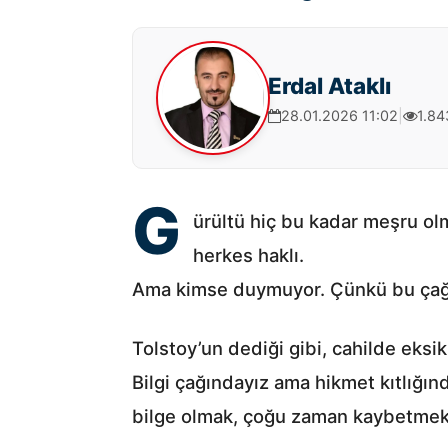
Erdal Ataklı
28.01.2026 11:02
|
1.8
G
ürültü hiç bu kadar meşru ol
herkes haklı.
Ama kimse duymuyor. Çünkü bu çağ, se
Tolstoy’un dediği gibi, cahilde eksi
Bilgi çağındayız ama hikmet kıtlığınd
bilge olmak, çoğu zaman kaybetmekle