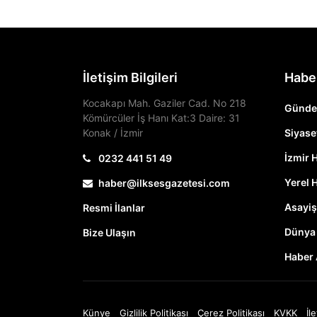
İletişim Bilgileri
Habe
Kocakapı Mah. Gaziler Cad. No 218
Günd
Kömürcüler İş Hanı Kat:3 Daire: 31
Konak / İzmir
Siyase
İzmir 
0232 441 51 49
Yerel 
haber@ilksesgazetesi.com
Asayiş
Resmi İlanlar
Dünya
Bize Ulaşın
Haber 
Künye
Gizlilik Politikası
Çerez Politikası
KVKK
İl