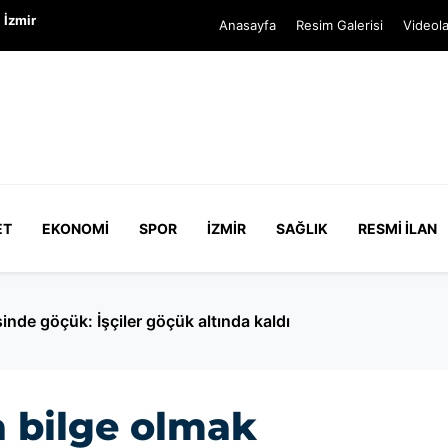
 İzmir
Anasayfa
Resim Galerisi
Videola
ET
EKONOMI
SPOR
İZMIR
SAĞLIK
RESMI İLAN
nde göçük: İşçiler göçük altında kaldı
a bilge olmak