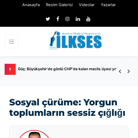
Anasayfa
Resim Galerisi
Videolar
Yazarlar
Nİ
Güç: Büyükşehir'de gönlü CHP'de kalan meclis üyesi yok
P
Sosyal çürüme: Yorgun
toplumların sessiz çığlığı