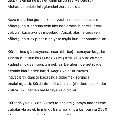
tespit işlemlerine Eyalet Kriminal Dairesi ve Gümrük
Muhafaza ekiplerinin gitmeleri zorunlu oldu.
Kaza mahalline giden ekipler yaşlı tırı incelemek üzere
nöbetçi polis parkına çektiklerinde aracın içindeki kaçak
yolcular kaçmaya çalışıyorlardı. Ancak alarma geçirilen
nöbetçi polis ekiplerinin de yardımıyla bunu başaramadılar.
Kürtler beş gün boyunca insanlıkla bağdaşmayan koşullar
altında bu turun kasasında kalmışlardı. 20 erkek ve dört
kadından oluşan gruptan pek azı beraberinde getirdikleri
erzakla idare edebilmişti. Kaçak yolcular tuvalet
ihtiyaçlarını dahi tır kasasında gidermek zorunda
bırakılmışlardı. Kürtlerden dördünün sağlık durumu o kadar
kötüydü ki, hemen hastaneye kaldırıldılar.
Kürtlerin yolculukları Bükreş’te başlamış, oraya kadar kendi
çabalarıyla gelebilmişlerdi. Bir tır parkında kişi başına 2500