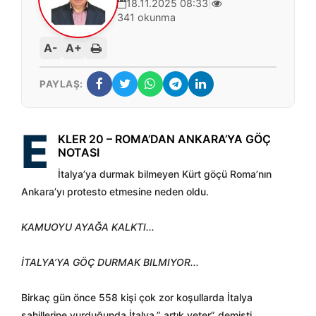
18.11.2025 08:33
|
341 okunma
A-
A+
PAYLAŞ:
E
KLER 20 – ROMA’DAN ANKARA’YA GÖÇ
NOTASI
İtalya’ya durmak bilmeyen Kürt göçü Roma’nın
Ankara’yı protesto etmesine neden oldu.
KAMUOYU AYAĞA KALKTI...
İTALYA’YA GÖÇ DURMAK BILMIYOR...
Birkaç gün önce 558 kişi çok zor koşullarda İtalya
sahillerine vurduğunda İtalya,” artık yeter” demişti.