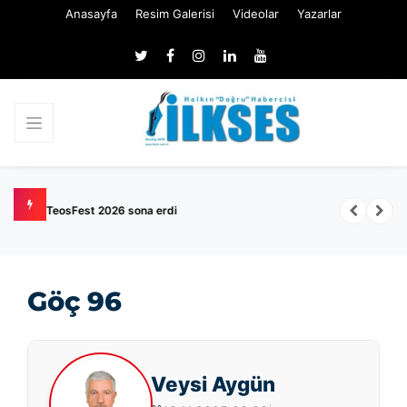
Anasayfa
Resim Galerisi
Videolar
Yazarlar
TSE memur ve işçi alımı başlıyor: 129 kişilik kadro açıldı
Göç 96
Veysi Aygün