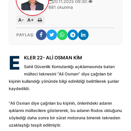
20.11.2025 09:30
|
681 okunma
A-
A+
PAYLAŞ:
E
KLER 22- ALİ OSMAN KİM
Sahil Güvenlik Komutanlığı açıklamasında batan
mülteci teknesini “Ali Osman” diye çağrılan bir
kişinin kullandığı yönünde bilgi edinildiği belirtilerek şunlar
kaydedildi.
“Ali Osman diye çağrılan bu kişinin, önlerindeki adanın
ışıklarını mültecilere göstererek, bu adanın Rodos olduğunu
söylediği daha sonra bir sürat motoruna binerek tekneden
uzaklaştığı tespit edilmiştir.