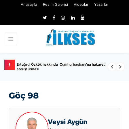
Anasayfa
Resim Galerisi
Videolar
Yazarlar
 belli
Ertuğrul Özkök hakkında 'Cumhurbaşkanı'na hakaret'
Ç
soruşturması
k
Göç 98
Veysi Aygün