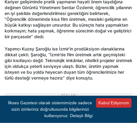
Kariyer gelişiminde pratik yapmanın hayati önem taşıdığına
değinen Görüntü Yönetmeni Serdar Özdemir, öğrencilik yıllarının
en iyi şekilde değerlendirilmesi gerektiğini belirterek,
“Öğrencilik döneminde kısa film üretmek, mesleki gelişime en
büyük katkıyı sağlayan unsurdur. Bu süreçte hata yapmaktan
korkmayın; hata yapmak, öğrenme sürecinin doğal ve geliştirici
bir parçasıdır” dedi.
Yapımcı Kuzey Şaroğlu ise İzmir’in prodüksiyon olanaklarına
dikkat çekti. Şaroğlu, “İzmir’de film üretmek artık geçmişteki
gibi kısıtlayıcı değil. Teknolojik imkânlar, nitelikli projeler üretmek
için oldukça yeterli seviyeye ulaştı. Bizler, üretim yapmak
isteyen ve bu yolda heyecan duyan tüm öğrencilerimize her
türlü desteği vermeye hazırız” diye konuştu.
- REKLAM -
İlkses Gazetesi olarak sistemimizde sadece
Kabul Ediyorum
sizin izinleriniz doğrultusunda bilgilerinizi
kullanıyoruz.
Detaylı Bilgi