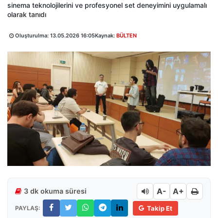
sinema teknolojilerini ve profesyonel set deneyimini uygulamalı
olarak tanıdı
Oluşturulma:
13.05.2026 16:05
Kaynak:
BÜLTEN
A-
A+
3 dk okuma süresi
PAYLAŞ:
Takip Et