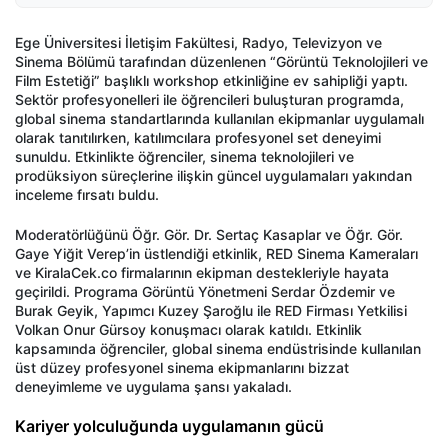
Ege Üniversitesi İletişim Fakültesi, Radyo, Televizyon ve
Sinema Bölümü tarafından düzenlenen “Görüntü Teknolojileri ve
Film Estetiği” başlıklı workshop etkinliğine ev sahipliği yaptı.
Sektör profesyonelleri ile öğrencileri buluşturan programda,
global sinema standartlarında kullanılan ekipmanlar uygulamalı
olarak tanıtılırken, katılımcılara profesyonel set deneyimi
sunuldu. Etkinlikte öğrenciler, sinema teknolojileri ve
prodüksiyon süreçlerine ilişkin güncel uygulamaları yakından
inceleme fırsatı buldu.
Moderatörlüğünü Öğr. Gör. Dr. Sertaç Kasaplar ve Öğr. Gör.
Gaye Yiğit Verep’in üstlendiği etkinlik, RED Sinema Kameraları
ve KiralaCek.co firmalarının ekipman destekleriyle hayata
geçirildi. Programa Görüntü Yönetmeni Serdar Özdemir ve
Burak Geyik, Yapımcı Kuzey Şaroğlu ile RED Firması Yetkilisi
Volkan Onur Gürsoy konuşmacı olarak katıldı. Etkinlik
kapsamında öğrenciler, global sinema endüstrisinde kullanılan
üst düzey profesyonel sinema ekipmanlarını bizzat
deneyimleme ve uygulama şansı yakaladı.
Kariyer yolculuğunda uygulamanın gücü