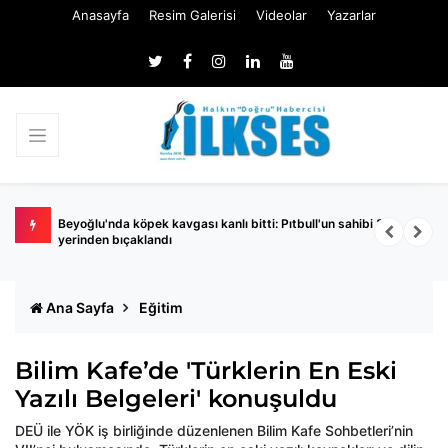
Anasayfa
Resim Galerisi
Videolar
Yazarlar
urusu!
Beyoğlu'nda köpek kavgası kanlı bitti: Pıtbull'un sahibi 3
C
yerinden bıçaklandı
Ana Sayfa
Eğitim
Bilim Kafe’de 'Türklerin En Eski
Yazılı Belgeleri' konuşuldu
DEÜ ile YÖK iş birliğinde düzenlenen Bilim Kafe Sohbetleri’nin