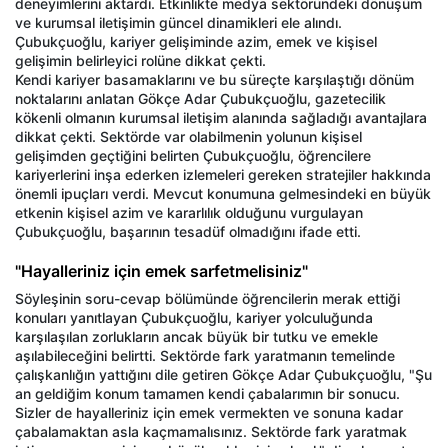
deneyimlerini aktardı. Etkinlikte medya sektöründeki dönüşüm
ve kurumsal iletişimin güncel dinamikleri ele alındı.
Çubukçuoğlu, kariyer gelişiminde azim, emek ve kişisel
gelişimin belirleyici rolüne dikkat çekti.
Kendi kariyer basamaklarını ve bu süreçte karşılaştığı dönüm
noktalarını anlatan Gökçe Adar Çubukçuoğlu, gazetecilik
kökenli olmanın kurumsal iletişim alanında sağladığı avantajlara
dikkat çekti. Sektörde var olabilmenin yolunun kişisel
gelişimden geçtiğini belirten Çubukçuoğlu, öğrencilere
kariyerlerini inşa ederken izlemeleri gereken stratejiler hakkında
önemli ipuçları verdi. Mevcut konumuna gelmesindeki en büyük
etkenin kişisel azim ve kararlılık olduğunu vurgulayan
Çubukçuoğlu, başarının tesadüf olmadığını ifade etti.
"Hayalleriniz için emek sarfetmelisiniz"
Söyleşinin soru-cevap bölümünde öğrencilerin merak ettiği
konuları yanıtlayan Çubukçuoğlu, kariyer yolculuğunda
karşılaşılan zorlukların ancak büyük bir tutku ve emekle
aşılabileceğini belirtti. Sektörde fark yaratmanın temelinde
çalışkanlığın yattığını dile getiren Gökçe Adar Çubukçuoğlu, "Şu
an geldiğim konum tamamen kendi çabalarımın bir sonucu.
Sizler de hayalleriniz için emek vermekten ve sonuna kadar
çabalamaktan asla kaçmamalısınız. Sektörde fark yaratmak