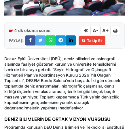
A-
A+
4 dk okuma süresi
PAYLAŞ:
Takip Et
Dokuz Eylül Üniversitesi (DEÜ), deniz bilimleri ve oşinografi
alanında faaliyet gösteren kurum ve üniversite temsilcilerini
İzmir’de bir araya getirdi. “Seyir, Hidrografi ve Oşinografi
Hizmetleri Plan ve Koordinasyon Kurulu 2026 Yılı Olağan
Toplantısı”, DESEM Bordo Salonu’nda başladı. İki gün sürecek
toplantıda deniz araştırmaları, hidrografik çalışmalar, deniz
kirliliği ölçümleri ve uluslararası iş birlikleri gibi birçok başlık
masaya yatırılıyor. Toplantı kapsamında Türkiye’nin denizcilik
kapasitesinin geliştirilmesine yönelik stratejik
değerlendirmelerin yapılması hedefleniyor.
DENİZ BİLİMLERİNDE ORTAK VİZYON VURGUSU
Programda konuşan DEÜ Deniz Bilimleri ve Teknolojisi Enstitüsü