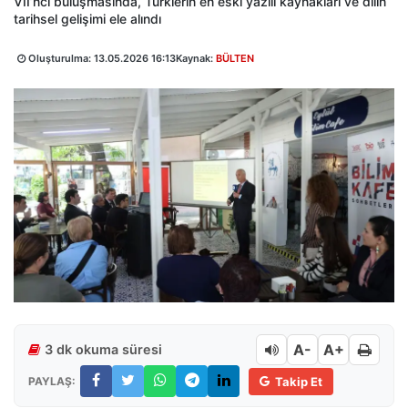
VII’nci buluşmasında, Türklerin en eski yazılı kaynakları ve dilin
tarihsel gelişimi ele alındı
Oluşturulma:
13.05.2026 16:13
Kaynak:
BÜLTEN
A-
A+
3 dk okuma süresi
PAYLAŞ:
Takip Et