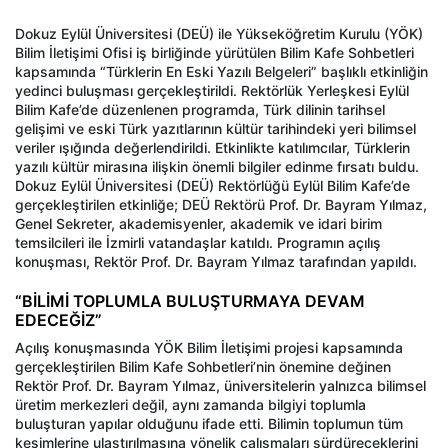
Dokuz Eylül Üniversitesi (DEÜ) ile Yükseköğretim Kurulu (YÖK)
Bilim İletişimi Ofisi iş birliğinde yürütülen Bilim Kafe Sohbetleri
kapsamında “Türklerin En Eski Yazılı Belgeleri” başlıklı etkinliğin
yedinci buluşması gerçekleştirildi. Rektörlük Yerleşkesi Eylül
Bilim Kafe’de düzenlenen programda, Türk dilinin tarihsel
gelişimi ve eski Türk yazıtlarının kültür tarihindeki yeri bilimsel
veriler ışığında değerlendirildi. Etkinlikte katılımcılar, Türklerin
yazılı kültür mirasına ilişkin önemli bilgiler edinme fırsatı buldu.
Dokuz Eylül Üniversitesi (DEÜ) Rektörlüğü Eylül Bilim Kafe’de
gerçekleştirilen etkinliğe; DEÜ Rektörü Prof. Dr. Bayram Yılmaz,
Genel Sekreter, akademisyenler, akademik ve idari birim
temsilcileri ile İzmirli vatandaşlar katıldı. Programın açılış
konuşması, Rektör Prof. Dr. Bayram Yılmaz tarafından yapıldı.
“BİLİMİ TOPLUMLA BULUŞTURMAYA DEVAM
EDECEĞİZ”
Açılış konuşmasında YÖK Bilim İletişimi projesi kapsamında
gerçekleştirilen Bilim Kafe Sohbetleri’nin önemine değinen
Rektör Prof. Dr. Bayram Yılmaz, üniversitelerin yalnızca bilimsel
üretim merkezleri değil, aynı zamanda bilgiyi toplumla
buluşturan yapılar olduğunu ifade etti. Bilimin toplumun tüm
kesimlerine ulaştırılmasına yönelik çalışmaları sürdüreceklerini