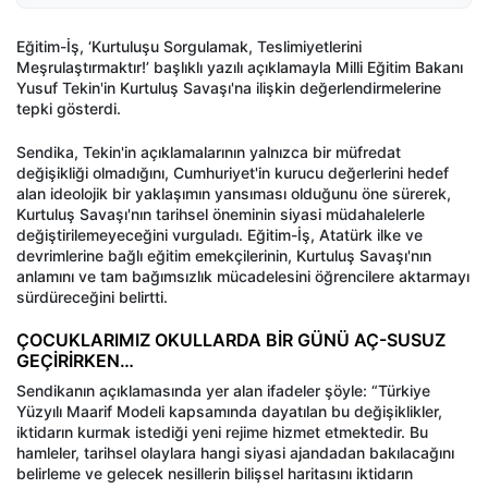
Eğitim-İş, ‘Kurtuluşu Sorgulamak, Teslimiyetlerini
Meşrulaştırmaktır!’ başlıklı yazılı açıklamayla Milli Eğitim Bakanı
Yusuf Tekin'in Kurtuluş Savaşı'na ilişkin değerlendirmelerine
tepki gösterdi.
Sendika, Tekin'in açıklamalarının yalnızca bir müfredat
değişikliği olmadığını, Cumhuriyet'in kurucu değerlerini hedef
alan ideolojik bir yaklaşımın yansıması olduğunu öne sürerek,
Kurtuluş Savaşı'nın tarihsel öneminin siyasi müdahalelerle
değiştirilemeyeceğini vurguladı. Eğitim-İş, Atatürk ilke ve
devrimlerine bağlı eğitim emekçilerinin, Kurtuluş Savaşı'nın
anlamını ve tam bağımsızlık mücadelesini öğrencilere aktarmayı
sürdüreceğini belirtti.
ÇOCUKLARIMIZ OKULLARDA BİR GÜNÜ AÇ-SUSUZ
GEÇİRİRKEN…
Sendikanın açıklamasında yer alan ifadeler şöyle: “Türkiye
Yüzyılı Maarif Modeli kapsamında dayatılan bu değişiklikler,
iktidarın kurmak istediği yeni rejime hizmet etmektedir. Bu
hamleler, tarihsel olaylara hangi siyasi ajandadan bakılacağını
belirleme ve gelecek nesillerin bilişsel haritasını iktidarın