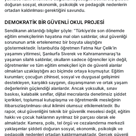
doğuran sosyal, ekonomik, psikolojik ve pedagojik nedenlerin
ortadan kaldırılması gerektiğini savundu.
DEMOKRATİK BİR GÜVENLİ OKUL PROJESİ
Sendikanın aktardığı bilgiler şöyle: “Türkiye’de son dönemde
eğitim emekçilerinin hayatına mal olan saldırılar, okul güvenliği
sorununun artık ertelenemez bir boyuta ulaştığını
göstermektedir. İstanbul’da öğretmen Fatma Nur Çelik’in
yaşamını yitirmesi, Şanlıurfa Siverek ve Kahramanmaraş’ta
yaşanan silahlı saldırılar, okulların sadece öğrenciler için değil,
öğretmenler ve tüm eğitim emekçileri için de güvenli alanlar
olmaktan uzaklaştığını acı biçimde ortaya koymuştur. Eğitim
kurumları; çocuğun zihinsel, sosyal ve duygusal gelişimini
destekleyen, karşılıklı saygının, dayanışmanın ve ortak yaşam
değerlerinin güçlendiği alanlardır. Ancak yoksulluk, sınav
baskısı, kalabalık sınıflar, dijital mecralarda denetimsiz şiddet
içerikleri, toplumsal kutuplaşma ve öğretmenlik mesleğinin
itibarsızlaştırılması okul iklimini olumsuz etkilemektedir. Bu
rapor, okul güvenliğini teknik bir güvenlik meselesi değil, eğitim
hakkı ve çocuk haklarının ayrılmaz bir parçası olarak ele
almaktadır. Kamera, polis, tel örgü ve cezalandırma merkezli
yaklaşımlar şiddeti doğuran sosyal, ekonomik, psikolojik ve
pedagojik nedenleri ortadan kaldırmamaktadır. Gerçek güvenli