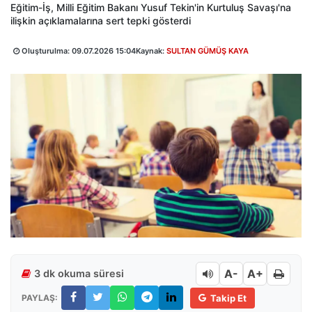
Eğitim-İş, Milli Eğitim Bakanı Yusuf Tekin'in Kurtuluş Savaşı'na
ilişkin açıklamalarına sert tepki gösterdi
Oluşturulma:
09.07.2026 15:04
Kaynak:
SULTAN GÜMÜŞ KAYA
A-
A+
3 dk okuma süresi
PAYLAŞ:
Takip Et