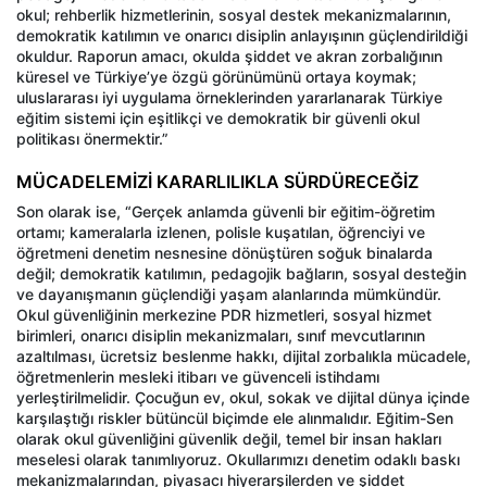
okul; rehberlik hizmetlerinin, sosyal destek mekanizmalarının,
demokratik katılımın ve onarıcı disiplin anlayışının güçlendirildiği
okuldur. Raporun amacı, okulda şiddet ve akran zorbalığının
küresel ve Türkiye’ye özgü görünümünü ortaya koymak;
uluslararası iyi uygulama örneklerinden yararlanarak Türkiye
eğitim sistemi için eşitlikçi ve demokratik bir güvenli okul
politikası önermektir.”
MÜCADELEMİZİ KARARLILIKLA SÜRDÜRECEĞİZ
Son olarak ise, “Gerçek anlamda güvenli bir eğitim-öğretim
ortamı; kameralarla izlenen, polisle kuşatılan, öğrenciyi ve
öğretmeni denetim nesnesine dönüştüren soğuk binalarda
değil; demokratik katılımın, pedagojik bağların, sosyal desteğin
ve dayanışmanın güçlendiği yaşam alanlarında mümkündür.
Okul güvenliğinin merkezine PDR hizmetleri, sosyal hizmet
birimleri, onarıcı disiplin mekanizmaları, sınıf mevcutlarının
azaltılması, ücretsiz beslenme hakkı, dijital zorbalıkla mücadele,
öğretmenlerin mesleki itibarı ve güvenceli istihdamı
yerleştirilmelidir. Çocuğun ev, okul, sokak ve dijital dünya içinde
karşılaştığı riskler bütüncül biçimde ele alınmalıdır. Eğitim-Sen
olarak okul güvenliğini güvenlik değil, temel bir insan hakları
meselesi olarak tanımlıyoruz. Okullarımızı denetim odaklı baskı
mekanizmalarından, piyasacı hiyerarşilerden ve şiddet