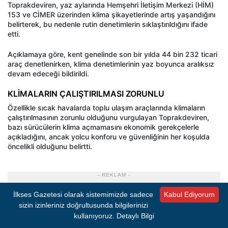
Toprakdeviren, yaz aylarında Hemşehri İletişim Merkezi (HİM)
153 ve CİMER üzerinden klima şikayetlerinde artış yaşandığını
belirterek, bu nedenle rutin denetimlerin sıklaştırıldığını ifade
etti.
Açıklamaya göre, kent genelinde son bir yılda 44 bin 232 ticari
araç denetlenirken, klima denetimlerinin yaz boyunca aralıksız
devam edeceği bildirildi.
KLİMALARIN ÇALIŞTIRILMASI ZORUNLU
Özellikle sıcak havalarda toplu ulaşım araçlarında klimaların
çalıştırılmasının zorunlu olduğunu vurgulayan Toprakdeviren,
bazı sürücülerin klima açmamasını ekonomik gerekçelerle
açıkladığını, ancak yolcu konforu ve güvenliğinin her koşulda
öncelikli olduğunu belirtti.
- REKLAM -
İlkses Gazetesi olarak sistemimizde sadece
Kabul Ediyorum
sizin izinleriniz doğrultusunda bilgilerinizi
kullanıyoruz.
Detaylı Bilgi