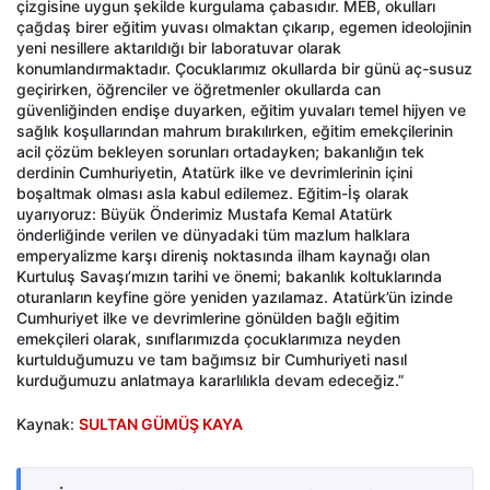
çizgisine uygun şekilde kurgulama çabasıdır. MEB, okulları
çağdaş birer eğitim yuvası olmaktan çıkarıp, egemen ideolojinin
yeni nesillere aktarıldığı bir laboratuvar olarak
konumlandırmaktadır. Çocuklarımız okullarda bir günü aç-susuz
geçirirken, öğrenciler ve öğretmenler okullarda can
güvenliğinden endişe duyarken, eğitim yuvaları temel hijyen ve
sağlık koşullarından mahrum bırakılırken, eğitim emekçilerinin
acil çözüm bekleyen sorunları ortadayken; bakanlığın tek
derdinin Cumhuriyetin, Atatürk ilke ve devrimlerinin içini
boşaltmak olması asla kabul edilemez. Eğitim-İş olarak
uyarıyoruz: Büyük Önderimiz Mustafa Kemal Atatürk
önderliğinde verilen ve dünyadaki tüm mazlum halklara
emperyalizme karşı direniş noktasında ilham kaynağı olan
Kurtuluş Savaşı’mızın tarihi ve önemi; bakanlık koltuklarında
oturanların keyfine göre yeniden yazılamaz. Atatürk’ün izinde
Cumhuriyet ilke ve devrimlerine gönülden bağlı eğitim
emekçileri olarak, sınıflarımızda çocuklarımıza neyden
kurtulduğumuzu ve tam bağımsız bir Cumhuriyeti nasıl
kurduğumuzu anlatmaya kararlılıkla devam edeceğiz.”
Kaynak:
SULTAN GÜMÜŞ KAYA