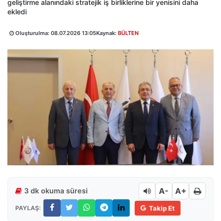
geliştirme alanındaki stratejik iş birliklerine bir yenisini daha
ekledi
Oluşturulma:
08.07.2026 13:05
Kaynak:
BÜLTEN
A-
A+
3 dk okuma süresi
PAYLAŞ:
Takip Et