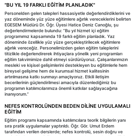
"BU YIL 19 FARKLI EĞİTİM PLANLADIK"
Personelden gelen talepleri hassasiyetle değerlendirdiklerini ve
yaz döneminde yüz yüze eğitimlere ağırlık vereceklerini belirten
EGESEM Müdürü Dr. Öğr. Üyesi Hatice Deniz Canoğlu, şu
değerlendirmelerde bulundu: “Bu yıl hizmet içi eğitim
programımız kapsamında 19 farklı eğitim planladık. Yaz
döneminde özellikle yüz yüze gerçekleştirilecek eğitimlere
ağırlık vereceğiz. Personelimizden gelen eğitim taleplerini
titizlikle değerlendirerek ihtiyaçlara yönelik yeni programları
eğitim takvimimize dahil etmeyi sürdürüyoruz. Çalışanlarımızın
mesleki ve kişisel gelişimlerini destekleyen bu eğitimlerle hem
bireysel gelişime hem de kurumsal hizmet kalitesinin
artırılmasına katkı sunmayı amaçlıyoruz. Etkili iletişim
becerilerinin güçlendirilmesi amacıyla düzenlediğimiz bu
programın katılımcılarımıza önemli katkılar sağlayacağına
inanıyorum.”
NEFES KONTROLÜNDEN BEDEN DİLİNE UYGULAMALI
EĞİTİM
Eğitim programı kapsamında katılımcılara teorik bilgilerin yanı
sıra pratik uygulamalar yaptırıldı. Öğr. Gör. Umut Erdem
tarafından verilen derslerde; nefes kontrolü, sesin doğru ve