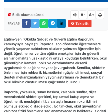
A-
A+
5 dk okuma süresi
PAYLAŞ:
Takip Et
Eğitim-Sen, ‘Okulda Şiddet ve Güvenli Eğitim Raporu’nu
kamuoyuyla paylaştı. Raporda, son dönemde öğretmenlere
yönelik yaşanan saldırıların okulların yalnızca öğrenciler için
değil, öğretmenler ve tüm eğitim emekçileri için de güvenli
alanlar olmaktan uzaklaştığını ortaya koyduğu belirtilirken, okul
güvenliğinin kamera, polis ve cezalandırma eksenli
uygulamalarla sağlanamayacağı vurgulandı. Sendika, şiddetin
önlenmesi için rehberlik hizmetlerinin güçlendirilmesi, sosyal
destek mekanizmalarının yaygınlaştırılması ve demokratik bir
okul ikliminin oluşturulması çağrısında bulundu.
Raporda, yoksulluk, sınav baskısı, kalabalık sınıflar, dijital
mecralardaki şiddet içerikleri, toplumsal kutuplaşma ve
öğretmenlik mesleğinin itibarsızlaştırılmasının okul iklimini
olumsuz etkilediği ifade edildi. Eğitim-Sen, okul güvenliğinin
yalnızca fiziki önlemlerle sağlanamayacağını belirterek, şiddeti