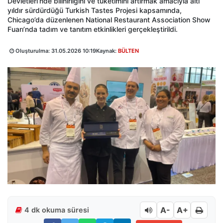
Devletleri’nde bilinirliğini ve tüketimini artırmak amacıyla altı
yıldır sürdürdüğü Turkish Tastes Projesi kapsamında,
Chicago’da düzenlenen National Restaurant Association Show
Fuarı’nda tadım ve tanıtım etkinlikleri gerçekleştirildi.
Oluşturulma:
31.05.2026 10:19
Kaynak:
BÜLTEN
A-
A+
4 dk okuma süresi