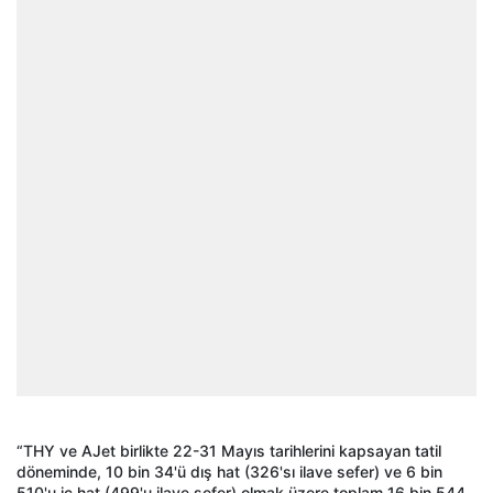
“THY ve AJet birlikte 22-31 Mayıs tarihlerini kapsayan tatil
döneminde, 10 bin 34'ü dış hat (326'sı ilave sefer) ve 6 bin
510'u iç hat (499'u ilave sefer) olmak üzere toplam 16 bin 544