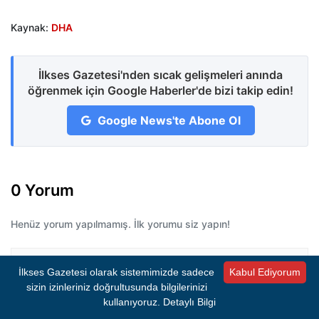
Kaynak:
DHA
İlkses Gazetesi'nden sıcak gelişmeleri anında
öğrenmek için Google Haberler'de bizi takip edin!
Google News'te Abone Ol
0 Yorum
Henüz yorum yapılmamış. İlk yorumu siz yapın!
İlkses Gazetesi olarak sistemimizde sadece
Kabul Ediyorum
Bir Yorum Bırakın
sizin izinleriniz doğrultusunda bilgilerinizi
E-posta adresiniz yayımlanmayacaktır.
Gerekli
kullanıyoruz.
Detaylı Bilgi
alanlar
*
ile işaretlenmişlerdir.