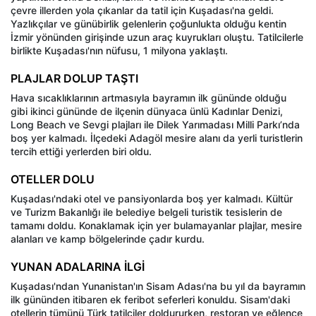
çevre illerden yola çıkanlar da tatil için Kuşadası'na geldi.
Yazlıkçılar ve günübirlik gelenlerin çoğunlukta olduğu kentin
İzmir yönünden girişinde uzun araç kuyrukları oluştu. Tatilcilerle
birlikte Kuşadası'nın nüfusu, 1 milyona yaklaştı.
PLAJLAR DOLUP TAŞTI
Hava sıcaklıklarının artmasıyla bayramın ilk gününde olduğu
gibi ikinci gününde de ilçenin dünyaca ünlü Kadınlar Denizi,
Long Beach ve Sevgi plajları ile Dilek Yarımadası Milli Parkı’nda
boş yer kalmadı. İlçedeki Adagöl mesire alanı da yerli turistlerin
tercih ettiği yerlerden biri oldu.
OTELLER DOLU
Kuşadası'ndaki otel ve pansiyonlarda boş yer kalmadı. Kültür
ve Turizm Bakanlığı ile belediye belgeli turistik tesislerin de
tamamı doldu. Konaklamak için yer bulamayanlar plajlar, mesire
alanları ve kamp bölgelerinde çadır kurdu.
YUNAN ADALARINA İLGİ
Kuşadası'ndan Yunanistan'ın Sisam Adası'na bu yıl da bayramın
ilk gününden itibaren ek feribot seferleri konuldu. Sisam'daki
otellerin tümünü Türk tatilciler doldururken, restoran ve eğlence