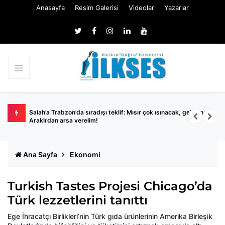
Anasayfa
Resim Galerisi
Videolar
Yazarlar
tırıldı
Salah’a Trabzon’da sıradışı teklif: Mısır çok ısınacak, gel sana
S
Araklı’dan arsa verelim!
t
Ana Sayfa
Ekonomi
Turkish Tastes Projesi Chicago’da
Türk lezzetlerini tanıttı
Ege İhracatçı Birlikleri’nin Türk gıda ürünlerinin Amerika Birleşik