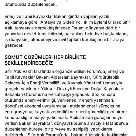
İstanbul’da düzenlenecek.
Enerji ve Tabii Kaynaklar Bakanlığından yapılan yazılı
açıklamaya göre, ‘Antalya'ya Giden Yol: İklim Eylemi Olarak Sıfır
Atık’ temasıyla gerçekleştirilecek Forum, dünyanın dört bir
yanından devlet temsilcilerini, bakanları, belediye başkanlarını,
iş dünyasını, akademiyi ve sivil toplum kuruluşlarını bir araya
getirecek.
SOMUT ÇÖZÜMLERİ HEP BİRLİKTE
ŞEKİLLENDİRECEĞİZ
Sıfır Atık Vakfı tarafından organize edilen Forum'da, Enerji ve
Tabii Kaynaklar Bakanı Alparslan Bayraktar, ‘Sürdürülebilir
Gelecek İçin Enerji Verimliliği ve Kaynak Yönetimi’ temasıyla
gerçekleştirilecek Yüksek Düzeyli Enerji ve Doğal Kaynaklar
Bakanları Oturumu'na ev sahipliği yapacak. Söz konusu
oturumda enerji verimliliği, yenilenebilir enerji yatırımları,
döngüsel ekonomi uygulamaları, atıkların enerji süreçlerine
entegrasyonu, kaynak verimliliği ve enerji güvenliği gibi birçok
konu başlığı masaya yatırılacak. Açıklamada görüşlerine yer
verilen Bakan Bayraktar, dünyayı koruma amacıyla İstanbul'da
düzenlenen küresel bir zirveye ev sahipliği yaptıklarını
belirterek, "Sıfır Atık Forumu'nda, bakan düzeyinde katılımcılar,