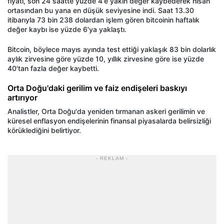
fiyatı, son 24 saatte yüzde 4'e yakın değer kaybederek nisan
ortasından bu yana en düşük seviyesine indi. Saat 13.30
itibarıyla 73 bin 238 dolardan işlem gören bitcoinin haftalık
değer kaybı ise yüzde 6'ya yaklaştı.
Bitcoin, böylece mayıs ayında test ettiği yaklaşık 83 bin dolarlık
aylık zirvesine göre yüzde 10, yıllık zirvesine göre ise yüzde
40'tan fazla değer kaybetti.
Orta Doğu'daki gerilim ve faiz endişeleri baskıyı
artırıyor
Analistler, Orta Doğu'da yeniden tırmanan askeri gerilimin ve
küresel enflasyon endişelerinin finansal piyasalarda belirsizliği
körüklediğini belirtiyor.
- REKLAM -