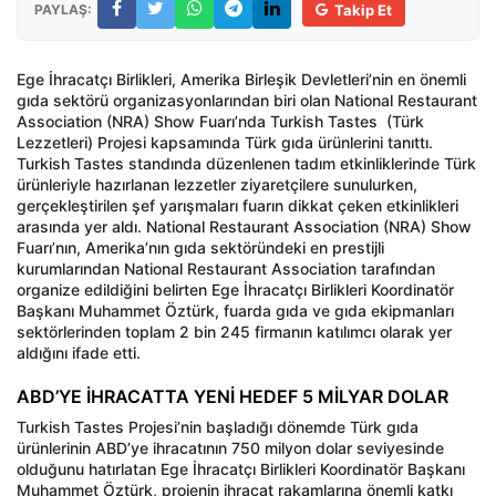
PAYLAŞ:
Takip Et
Ege İhracatçı Birlikleri, Amerika Birleşik Devletleri’nin en önemli
gıda sektörü organizasyonlarından biri olan National Restaurant
Association (NRA) Show Fuarı’nda Turkish Tastes
(Türk
Lezzetleri) Projesi kapsamında Türk gıda ürünlerini tanıttı.
Turkish Tastes standında düzenlenen tadım etkinliklerinde Türk
ürünleriyle hazırlanan lezzetler ziyaretçilere sunulurken,
gerçekleştirilen şef yarışmaları fuarın dikkat çeken etkinlikleri
arasında yer aldı. National Restaurant Association (NRA) Show
Fuarı’nın, Amerika’nın gıda sektöründeki en prestijli
kurumlarından National Restaurant Association tarafından
organize edildiğini belirten Ege İhracatçı Birlikleri Koordinatör
Başkanı Muhammet Öztürk, fuarda gıda ve gıda ekipmanları
sektörlerinden toplam 2 bin 245 firmanın katılımcı olarak yer
aldığını ifade etti.
ABD’YE İHRACATTA YENİ HEDEF 5 MİLYAR DOLAR
Turkish Tastes Projesi’nin başladığı dönemde Türk gıda
ürünlerinin ABD’ye ihracatının 750 milyon dolar seviyesinde
olduğunu hatırlatan Ege İhracatçı Birlikleri Koordinatör Başkanı
Muhammet Öztürk, projenin ihracat rakamlarına önemli katkı