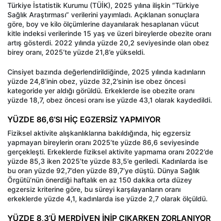
Türkiye İstatistik Kurumu (TÜİK), 2025 yılına ilişkin “Türkiye
Sağlık Araştırması” verilerini yayımladı. Açıklanan sonuçlara
göre, boy ve kilo ölçümlerine dayanılarak hesaplanan vücut
kitle indeksi verilerinde 15 yaş ve üzeri bireylerde obezite oranı
artış gösterdi. 2022 yılında yüzde 20,2 seviyesinde olan obez
birey oranı, 2025’te yüzde 21,8’e yükseldi.
Cinsiyet bazında değerlendirildiğinde, 2025 yılında kadınların
yüzde 24,8’inin obez, yüzde 32,2’sinin ise obez öncesi
kategoride yer aldığı görüldü. Erkeklerde ise obezite oranı
yüzde 18,7, obez öncesi oranı ise yüzde 43,1 olarak kaydedildi.
YÜZDE 86,6’SI HİÇ EGZERSİZ YAPMIYOR
Fiziksel aktivite alışkanlıklarına bakıldığında, hiç egzersiz
yapmayan bireylerin oranı 2025’te yüzde 86,6 seviyesinde
gerçekleşti. Erkeklerde fiziksel aktivite yapmama oranı 2022’de
yüzde 85,3 iken 2025’te yüzde 83,5’e geriledi. Kadınlarda ise
bu oran yüzde 92,7’den yüzde 89,7’ye düştü. Dünya Sağlık
Örgütü’nün önerdiği haftalık en az 150 dakika orta düzey
egzersiz kriterine göre, bu süreyi karşılayanların oranı
erkeklerde yüzde 4,1, kadınlarda ise yüzde 2,7 olarak ölçüldü.
YÜZDE 8,3’Ü MERDİVEN İNİP ÇIKARKEN ZORLANIYOR