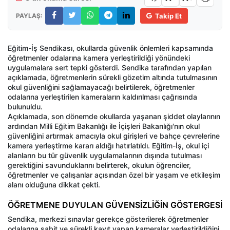
PAYLAŞ:
Takip Et
Eğitim-İş Sendikası, okullarda güvenlik önlemleri kapsamında
öğretmenler odalarına kamera yerleştirildiği yönündeki
uygulamalara sert tepki gösterdi. Sendika tarafından yapılan
açıklamada, öğretmenlerin sürekli gözetim altında tutulmasının
okul güvenliğini sağlamayacağı belirtilerek, öğretmenler
odalarına yerleştirilen kameraların kaldırılması çağrısında
bulunuldu.
Açıklamada, son dönemde okullarda yaşanan şiddet olaylarının
ardından Milli Eğitim Bakanlığı ile İçişleri Bakanlığı'nın okul
güvenliğini artırmak amacıyla okul girişleri ve bahçe çevrelerine
kamera yerleştirme kararı aldığı hatırlatıldı. Eğitim-İş, okul içi
alanların bu tür güvenlik uygulamalarının dışında tutulması
gerektiğini savunduklarını belirterek, okulun öğrenciler,
öğretmenler ve çalışanlar açısından özel bir yaşam ve etkileşim
alanı olduğuna dikkat çekti.
ÖĞRETMENE DUYULAN GÜVENSİZLİĞİN GÖSTERGESİ
Sendika, merkezi sınavlar gerekçe gösterilerek öğretmenler
odalarına sabit ve sürekli kayıt yapan kameralar yerleştirildiğini