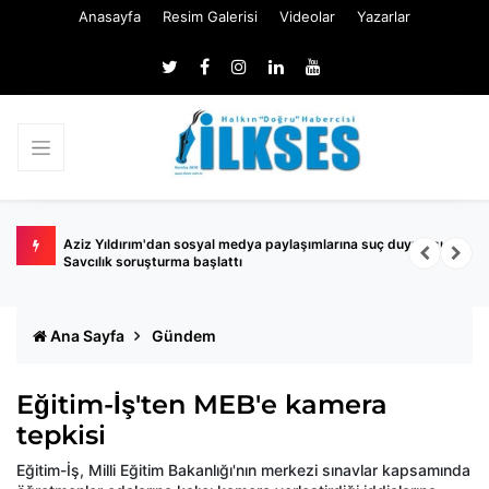
Anasayfa
Resim Galerisi
Videolar
Yazarlar
Aziz Yıldırım'dan sosyal medya paylaşımlarına suç duyurusu!
K
Savcılık soruşturma başlattı
Ana Sayfa
Gündem
Eğitim-İş'ten MEB'e kamera
tepkisi
Eğitim-İş, Milli Eğitim Bakanlığı'nın merkezi sınavlar kapsamında