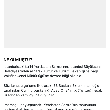
NE OLMUŞTU?
İstanbul’daki tarihi Yerebatan Sarnıcı’nın, İstanbul Büyükşehir
Belediyesi’nden alınarak Kültür ve Turizm Bakanlığı’na bağlı
Vakıflar Genel Müdürlüğü’ne devredildiği bildirildi.
Söz konusu gelişme ilk olarak İBB Başkanı Ekrem İmamoğlu
tarafından Cumhurbaşkanlığı Aday Ofisi’nin X (Twitter) hesabı
üzerinden kamuoyuna duyuruldu.
İmamoğlu paylaşımında, Yerebatan Sarnıcı’nın tapusunun
herhangi bir hukuki ya da vicdani gerekçe gösterilmeden