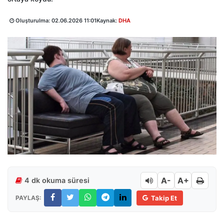
Oluşturulma:
02.06.2026 11:01
Kaynak:
DHA
A-
A+
4 dk okuma süresi
PAYLAŞ:
Takip Et