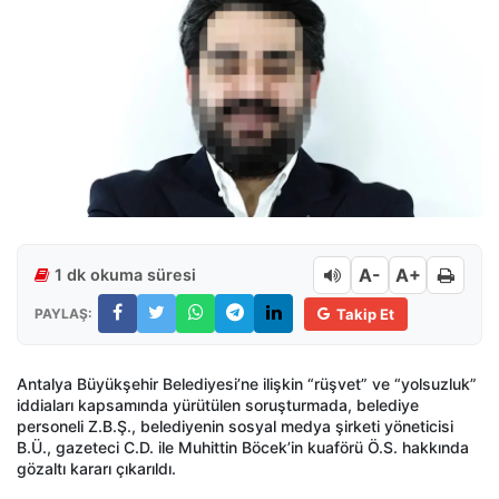
A-
A+
1 dk okuma süresi
PAYLAŞ:
Takip Et
Antalya Büyükşehir Belediyesi’ne ilişkin “rüşvet” ve “yolsuzluk”
iddiaları kapsamında yürütülen soruşturmada, belediye
personeli Z.B.Ş., belediyenin sosyal medya şirketi yöneticisi
B.Ü., gazeteci C.D. ile Muhittin Böcek’in kuaförü Ö.S. hakkında
gözaltı kararı çıkarıldı.