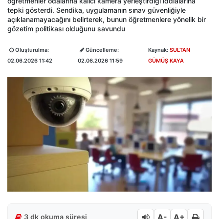
öğretmenler odalarına kalıcı kamera yerleştirdiği iddialarına
tepki gösterdi. Sendika, uygulamanın sınav güvenliğiyle
açıklanamayacağını belirterek, bunun öğretmenlere yönelik bir
gözetim politikası olduğunu savundu
Oluşturulma:
Güncelleme:
Kaynak:
SULTAN
02.06.2026 11:42
02.06.2026 11:59
GÜMÜŞ KAYA
A-
A+
3 dk okuma süresi