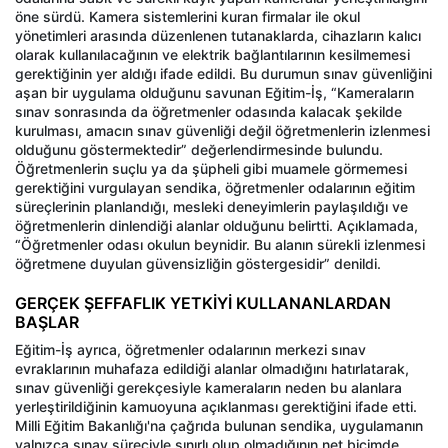
öne sürdü. Kamera sistemlerini kuran firmalar ile okul
yönetimleri arasında düzenlenen tutanaklarda, cihazların kalıcı
olarak kullanılacağının ve elektrik bağlantılarının kesilmemesi
gerektiğinin yer aldığı ifade edildi. Bu durumun sınav güvenliğini
aşan bir uygulama olduğunu savunan Eğitim-İş, “Kameraların
sınav sonrasında da öğretmenler odasında kalacak şekilde
kurulması, amacın sınav güvenliği değil öğretmenlerin izlenmesi
olduğunu göstermektedir” değerlendirmesinde bulundu.
Öğretmenlerin suçlu ya da şüpheli gibi muamele görmemesi
gerektiğini vurgulayan sendika, öğretmenler odalarının eğitim
süreçlerinin planlandığı, mesleki deneyimlerin paylaşıldığı ve
öğretmenlerin dinlendiği alanlar olduğunu belirtti. Açıklamada,
“Öğretmenler odası okulun beynidir. Bu alanın sürekli izlenmesi
öğretmene duyulan güvensizliğin göstergesidir” denildi.
GERÇEK ŞEFFAFLIK YETKİYİ KULLANANLARDAN
BAŞLAR
Eğitim-İş ayrıca, öğretmenler odalarının merkezi sınav
evraklarının muhafaza edildiği alanlar olmadığını hatırlatarak,
sınav güvenliği gerekçesiyle kameraların neden bu alanlara
yerleştirildiğinin kamuoyuna açıklanması gerektiğini ifade etti.
Milli Eğitim Bakanlığı'na çağrıda bulunan sendika, uygulamanın
yalnızca sınav süreciyle sınırlı olup olmadığının net biçimde