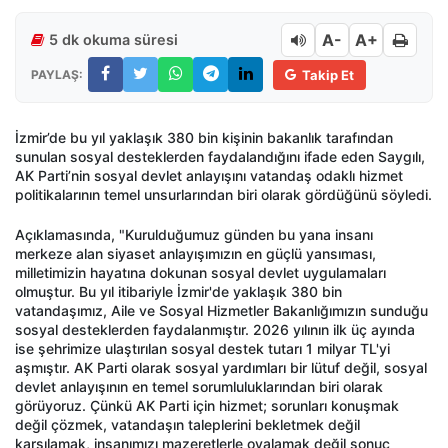
A-
A+
5 dk okuma süresi
PAYLAŞ:
Takip Et
İzmir’de bu yıl yaklaşık 380 bin kişinin bakanlık tarafından
sunulan sosyal desteklerden faydalandığını ifade eden Saygılı,
AK Parti’nin sosyal devlet anlayışını vatandaş odaklı hizmet
politikalarının temel unsurlarından biri olarak gördüğünü söyledi.
Açıklamasında, "Kurulduğumuz günden bu yana insanı
merkeze alan siyaset anlayışımızın en güçlü yansıması,
milletimizin hayatına dokunan sosyal devlet uygulamaları
olmuştur. Bu yıl itibariyle İzmir'de yaklaşık 380 bin
vatandaşımız, Aile ve Sosyal Hizmetler Bakanlığımızın sunduğu
sosyal desteklerden faydalanmıştır. 2026 yılının ilk üç ayında
ise şehrimize ulaştırılan sosyal destek tutarı 1 milyar TL'yi
aşmıştır. AK Parti olarak sosyal yardımları bir lütuf değil, sosyal
devlet anlayışının en temel sorumluluklarından biri olarak
görüyoruz. Çünkü AK Parti için hizmet; sorunları konuşmak
değil çözmek, vatandaşın taleplerini bekletmek değil
karşılamak, insanımızı mazeretlerle oyalamak değil sonuç