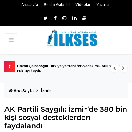
Anasayfa
Resim Galerisi
Videolar
Yazarlar
2
Hakan Çalhanoğlu Türkiye’ye transfer olacak mı? Milli yıldız son
B
noktayı koydu!
y
Ana Sayfa
İzmir
AK Partili Saygılı: İzmir’de 380 bin
kişi sosyal desteklerden
faydalandı