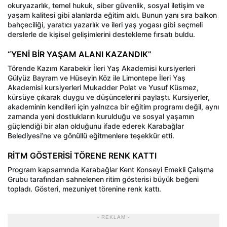
okuryazarlık, temel hukuk, siber güvenlik, sosyal iletişim ve
yaşam kalitesi gibi alanlarda eğitim aldı. Bunun yanı sıra balkon
bahçeciliği, yaratıcı yazarlık ve ileri yaş yogası gibi seçmeli
derslerle de kişisel gelişimlerini destekleme fırsatı buldu.
“YENİ BİR YAŞAM ALANI KAZANDIK”
Törende Kazım Karabekir İleri Yaş Akademisi kursiyerleri
Gülyüz Bayram ve Hüseyin Köz ile Limontepe İleri Yaş
Akademisi kursiyerleri Mukadder Polat ve Yusuf Küsmez,
kürsüye çıkarak duygu ve düşüncelerini paylaştı. Kursiyerler,
akademinin kendileri için yalnızca bir eğitim programı değil, aynı
zamanda yeni dostlukların kurulduğu ve sosyal yaşamın
güçlendiği bir alan olduğunu ifade ederek Karabağlar
Belediyesi’ne ve gönüllü eğitmenlere teşekkür etti.
RİTM GÖSTERİSİ TÖRENE RENK KATTI
Program kapsamında Karabağlar Kent Konseyi Emekli Çalışma
Grubu tarafından sahnelenen ritim gösterisi büyük beğeni
topladı. Gösteri, mezuniyet törenine renk kattı.
- REKLAM -