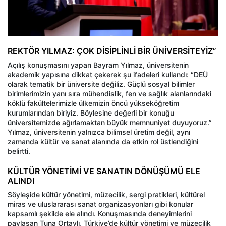
REKTÖR YILMAZ: ÇOK DİSİPLİNLİ BİR ÜNİVERSİTEYİZ”
Açılış konuşmasını yapan Bayram Yılmaz, üniversitenin
akademik yapısına dikkat çekerek şu ifadeleri kullandı: “DEÜ
olarak tematik bir üniversite değiliz. Güçlü sosyal bilimler
birimlerimizin yanı sıra mühendislik, fen ve sağlık alanlarındaki
köklü fakültelerimizle ülkemizin öncü yükseköğretim
kurumlarından biriyiz. Böylesine değerli bir konuğu
üniversitemizde ağırlamaktan büyük memnuniyet duyuyoruz.”
Yılmaz, üniversitenin yalnızca bilimsel üretim değil, aynı
zamanda kültür ve sanat alanında da etkin rol üstlendiğini
belirtti.
KÜLTÜR YÖNETİMİ VE SANATIN DÖNÜŞÜMÜ ELE
ALINDI
Söyleşide kültür yönetimi, müzecilik, sergi pratikleri, kültürel
miras ve uluslararası sanat organizasyonları gibi konular
kapsamlı şekilde ele alındı. Konuşmasında deneyimlerini
paylaşan Tuna Ortaylı, Türkiye’de kültür yönetimi ve müzecilik