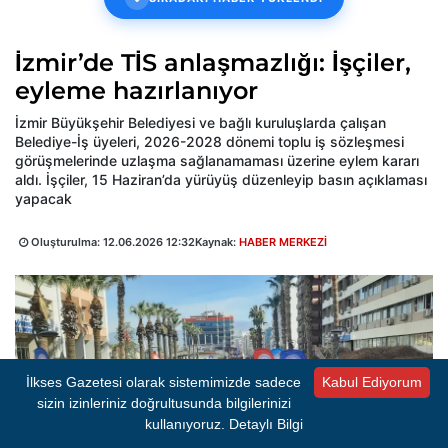
İzmir’de TİS anlaşmazlığı: İşçiler,
eyleme hazırlanıyor
İzmir Büyükşehir Belediyesi ve bağlı kuruluşlarda çalışan
Belediye-İş üyeleri, 2026-2028 dönemi toplu iş sözleşmesi
görüşmelerinde uzlaşma sağlanamaması üzerine eylem kararı
aldı. İşçiler, 15 Haziran’da yürüyüş düzenleyip basın açıklaması
yapacak
Oluşturulma:
12.06.2026 12:32
Kaynak:
HABER MERKEZİ
İlkses Gazetesi olarak sistemimizde sadece
Kabul Ediyorum
sizin izinleriniz doğrultusunda bilgilerinizi
kullanıyoruz.
Detaylı Bilgi