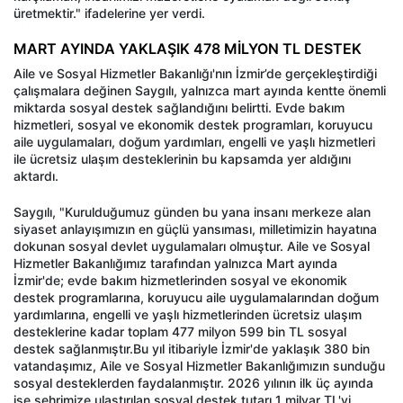
üretmektir." ifadelerine yer verdi.
MART AYINDA YAKLAŞIK 478 MİLYON TL DESTEK
Aile ve Sosyal Hizmetler Bakanlığı'nın İzmir’de gerçekleştirdiği
çalışmalara değinen Saygılı, yalnızca mart ayında kentte önemli
miktarda sosyal destek sağlandığını belirtti. Evde bakım
hizmetleri, sosyal ve ekonomik destek programları, koruyucu
aile uygulamaları, doğum yardımları, engelli ve yaşlı hizmetleri
ile ücretsiz ulaşım desteklerinin bu kapsamda yer aldığını
aktardı.
Saygılı, "Kurulduğumuz günden bu yana insanı merkeze alan
siyaset anlayışımızın en güçlü yansıması, milletimizin hayatına
dokunan sosyal devlet uygulamaları olmuştur. Aile ve Sosyal
Hizmetler Bakanlığımız tarafından yalnızca Mart ayında
İzmir'de; evde bakım hizmetlerinden sosyal ve ekonomik
destek programlarına, koruyucu aile uygulamalarından doğum
yardımlarına, engelli ve yaşlı hizmetlerinden ücretsiz ulaşım
desteklerine kadar toplam 477 milyon 599 bin TL sosyal
destek sağlanmıştır.Bu yıl itibariyle İzmir'de yaklaşık 380 bin
vatandaşımız, Aile ve Sosyal Hizmetler Bakanlığımızın sunduğu
sosyal desteklerden faydalanmıştır. 2026 yılının ilk üç ayında
ise şehrimize ulaştırılan sosyal destek tutarı 1 milyar TL'yi