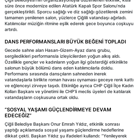
süre önce modernize edilen Atatürk Kapalı Spor Salonu’nda
gerçekleştirildi. Sporcu sağlığı ve diz sağlığı gözetilerek zemini
tamamen yenilenen salon, yüzlerce Çiğlili vatandaşı ağırladı.
Katılımcılar müziğin ritmine eşlik ederek gece boyunca coşkuyu
artırdı.
DANS PERFORMANSLARI BÜYÜK BEĞENİ TOPLADI
Gecede sahne alan Hasan-Gizem-Ayaz dans grubu,
sergiledikleri performansla izleyicilerden yoğun alkış aldı.
Özellikle gençler ve kadınların yoğun ilgi gösterdiği etkinlikte
salonun büyük bölümü dans eden katılımcılarla doldu.
Performans sırasında dansçıların sahneden inerek
vatandaşlarla birlikte roman havası oynaması geceye renk kattı
ve eğlenceyi zirveye taşıdı. Etkinliğe ayrıca CHP Çiğli İlçe Kadın
Kolları Başkanı ve yönetimi ile CHP’li meclis üyeleri de katılarak
vatandaşların coşkusuna ortak oldu.
“SOSYAL YAŞAMI GÜÇLENDİRMEYE DEVAM
EDECEĞİZ”
Çiğli Belediye Başkanı Onur Emrah Yıldız, etkinlik sonrası
yaptığı açıklamada sosyal yaşamı güçlendirme hedeflerine
dikkat çekti. Başkan Yıldız şu ifadeleri kullandı: “Yenileyerek