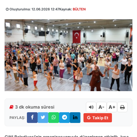
Oluşturulma:
12.06.2026 12:47
Kaynak:
BÜLTEN
A-
A+
3 dk okuma süresi
PAYLAŞ:
Takip Et
Çiğli Belediyesi’nin organizasyonuyla düzenlenen etkinlik, kısa